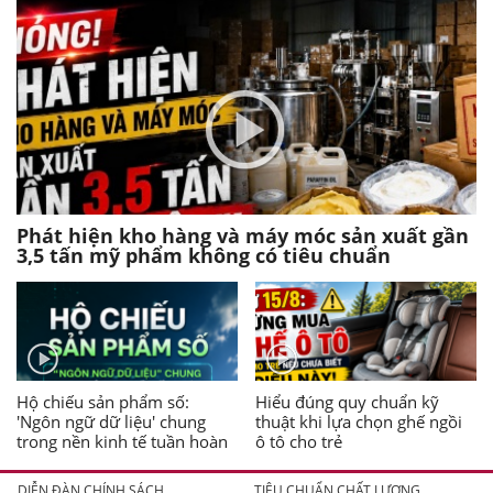
Phát hiện kho hàng và máy móc sản xuất gần
3,5 tấn mỹ phẩm không có tiêu chuẩn
Hộ chiếu sản phẩm số:
Hiểu đúng quy chuẩn kỹ
'Ngôn ngữ dữ liệu' chung
thuật khi lựa chọn ghế ngồi
trong nền kinh tế tuần hoàn
ô tô cho trẻ
DIỄN ĐÀN CHÍNH SÁCH
TIÊU CHUẨN CHẤT LƯỢNG