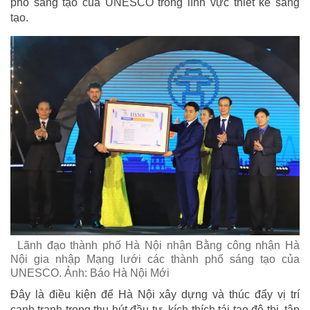
phố sáng tạo của UNESCO trong lĩnh vực thiết kế sáng
tạo.
Lãnh đạo thành phố Hà Nội nhận Bằng công nhận Hà
Nội gia nhập Mạng lưới các thành phố sáng tạo của
UNESCO. Ảnh: Báo Hà Nội Mới
Đây là điều kiện để Hà Nội xây dựng và thúc đẩy vị trí
cạnh tranh trong thu hút đầu tư, kích thích tái tạo đô thị, tập