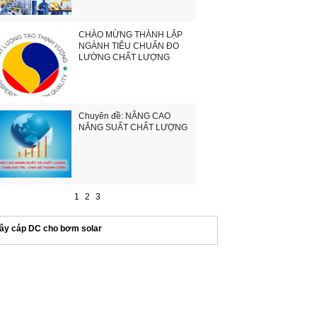
CHÀO MỪNG THÀNH LẬP
NGÀNH TIÊU CHUẨN ĐO
LƯỜNG CHẤT LƯỢNG
Chuyên đề: NÂNG CAO
NĂNG SUẤT CHẤT LƯỢNG
1
2
3
ây cáp DC cho bơm solar