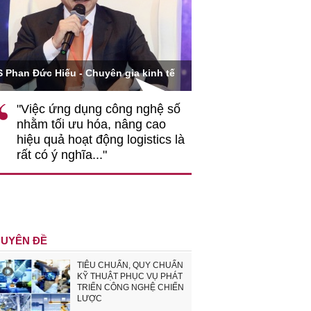
Ông Hoàng Quang Phòn
S Phan Đức Hiếu - Chuyên gia kinh tế
VCCI
"Việc ứng dụng công nghệ số
""Theo tôi, cần 
nhằm tối ưu hóa, nâng cao
gốc rễ về nhận
hiệu quả hoạt động logistics là
nghiệp cần coi
rất có ý nghĩa..."
động hài hoà là
triển..."
UYÊN ĐỀ
TIÊU CHUẨN, QUY CHUẨN
KỸ THUẬT PHỤC VỤ PHÁT
TRIỂN CÔNG NGHỆ CHIẾN
LƯỢC