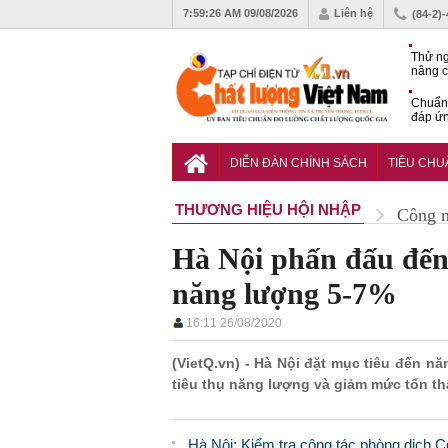
7:59:27 AM
09/08/2026
Liên hệ
(84-2)
Thử ng
nâng c
phòng 
Chuẩn 
đáp ứn
nhiệm
QCVN 
thuật 
DIỄN ĐÀN CHÍNH SÁCH
TIÊU CH
đường
THƯƠNG HIỆU HỘI NHẬP
Công 
Hà Nội phấn đấu đến
năng lượng 5-7%
16:11 26/08/2020
(VietQ.vn) - Hà Nội đặt mục tiêu đến n
tiêu thụ năng lượng và giảm mức tổn th
Hà Nội: Kiểm tra công tác phòng dịch 