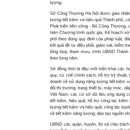
lượng.
Sở Công Thương Hà Nội được giao nhiệm
lượng tiết kiệm và hiệu quả Thành phố, có
Phát triển bền vững - Bộ Công Thương, c
hiện Chương trình quốc gia, Kế hoạch sử 
phố theo đúng quy định của pháp luật, đảm
kết quả đề ra; điều phối, giám sát, kiểm tr
tổng hợp, tham mưu, trình UBND Thành p
theo từng năm.
Sở đồng thời là đầu mối triển khai các h
quy, cơ chế chính sách; hỗ trợ kỹ thuật,
doanh về sử dụng năng lượng tiết kiệm và
đổi thị trường, trang thiết bị, máy móc, 
Việt Nam, các cơ sở dữ liệu ứng dụng c
tiết kiệm, hiệu quả; hỗ trợ công tác kiểm
lượng tiết kiệm và hiệu quả; công tác tuy
về tiết kiệm năng lượng; đào tạo nguồn n
UBND các quận, huyện, thị xã chịu trách