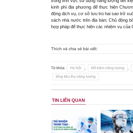
trong lĩnh vực sử dụng năng lượng tiết ki
kinh phí địa phương để thực hiện Chương
động dịch vụ, cơ sở lưu trú hai sao trở x
sách nhà nước trên địa bàn; Chủ động b
hợp pháp để thực hiện các nhiệm vụ của C
Thích và chia sẻ bài viết:
Từ khóa:
Hà Nội
,
tiết kiệm năng lượng
,
tổng tiêu thụ năng lượng
TIN LIÊN QUAN