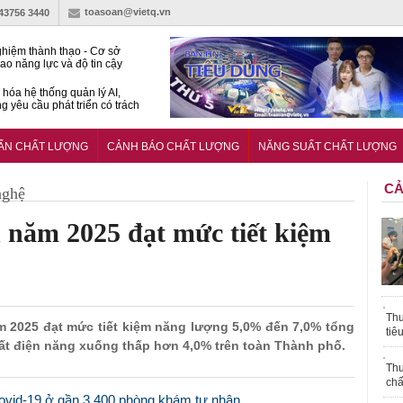
toasoan@vietq.vn
-43756 3440
hiệm thành thạo - Cơ sở
ao năng lực và độ tin cậy
thí nghiệm
hóa hệ thống quản lý AI,
g yêu cầu phát triển có trách
15:2026/BCA yêu cầu kỹ
Trung tâm sát hạch lái xe
UẨN CHẤT LƯỢNG
CẢNH BÁO CHẤT LƯỢNG
NĂNG SUẤT CHẤT LƯỢNG
 bộ
CẢ
nghệ
 năm 2025 đạt mức tiết kiệm
Thu
ăm 2025 đạt mức tiết kiệm năng lượng 5,0% đến 7,0% tổng
tiê
ất điện năng xuống thấp hơn 4,0% trên toàn Thành phố.
Thu
chấ
Covid-19 ở gần 3.400 phòng khám tư nhân