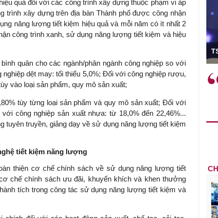
iệu quả đối với các công trình xây dựng thuộc phạm vi áp
g trình xây dựng trên địa bàn Thành phố được công nhận
ng năng lượng tiết kiệm hiệu quả và mỗi năm có ít nhất 2
ận công trình xanh, sử dụng năng lượng tiết kiệm và hiệu
ó Viện trưởng
T
bình quân cho các ngành/phân ngành công nghiệp so với
g nghiệp dệt may: tối thiểu 5,0%; Đối với công nghiệp rượu,
ệc phải làm
Việc sử dụng hiệu quả chính
tùy vào loại sản phẩm, quy mô sản xuất;
và trên thực tế
sách tài khóa không chỉ mang ý
 hành như tăng
nghĩa hỗ trợ ngắn hạn mà còn
5,80% tùy từng loại sản phẩm và quy mô sản xuất; Đối với
a học công
đóng vai trò tạo nền tảng cho
ối với công nghiệp sản xuất nhựa: từ 18,0% đến 22,46%...
 các cơ chế
tăng trưởng bền vững dài hạn.
 tuyên truyền, giảng dạy về sử dụng năng lượng tiết kiệm
i mới sáng tạo,
ghệ tiết kiệm năng lượng
oàn thiện cơ chế chính sách về sử dụng năng lượng tiết
CH
cơ chế chính sách ưu đãi, khuyến khích và khen thưởng
thành tích trong công tác sử dụng năng lượng tiết kiệm và