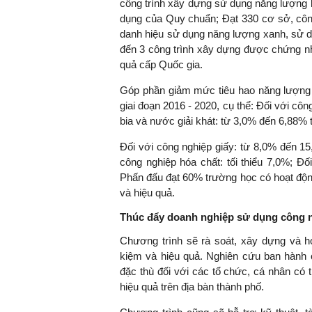
công trình xây dựng sử dụng năng lượng h
dụng của Quy chuẩn; Đạt 330 cơ sở, côn
danh hiệu sử dụng năng lượng xanh, sử dụ
đến 3 công trình xây dựng được chứng nh
TS. Nguyễn Đức Độ - Ph
quả cấp Quốc gia.
Viện Kinh tế Tài chính
Góp phần giảm mức tiêu hao năng lượng 
giai đoạn 2016 - 2020, cụ thể: Đối với côn
"Có rất nhiều vi
bia và nước giải khát: từ 3,0% đến 6,88% 
ngay từ bây giờ 
đang được tiến
Đối với công nghiệp giấy: từ 8,0% đến 1
đầu tư cho kho
công nghiệp hóa chất: tối thiểu 7,0%; Đ
nghệ; ban hành
Phấn đấu đạt 60% trường học có hoạt động
khuyến khích đổ
và hiệu quả.
khởi nghiệp..."
Thúc đẩy doanh nghiệp sử dụng công n
Chương trình sẽ rà soát, xây dựng và h
kiệm và hiệu quả. Nghiên cứu ban hành 
đặc thù đối với các tổ chức, cá nhân có 
hiệu quả trên địa bàn thành phố.