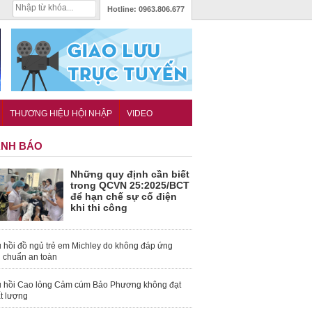
Hotline:
0963.806.677
THƯƠNG HIỆU HỘI NHẬP
VIDEO
NH BÁO
Những quy định cần biết
trong QCVN 25:2025/BCT
để hạn chế sự cố điện
khi thi công
 hồi đồ ngủ trẻ em Michley do không đáp ứng
u chuẩn an toàn
 hồi Cao lỏng Cảm cúm Bảo Phương không đạt
t lượng