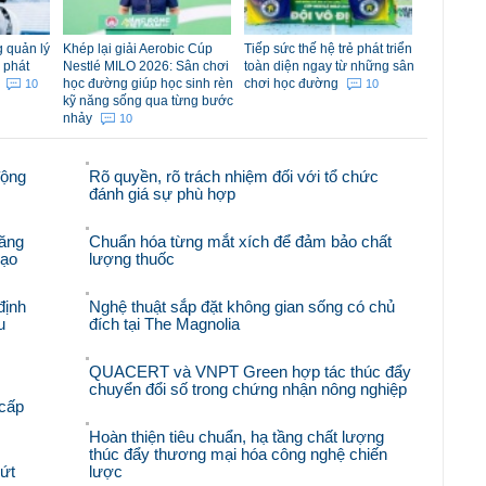
 quản lý
Khép lại giải Aerobic Cúp
Tiếp sức thế hệ trẻ phát triển
 phát
Nestlé MILO 2026: Sân chơi
toàn diện ngay từ những sân
m
học đường giúp học sinh rèn
chơi học đường
10
10
kỹ năng sống qua từng bước
nhảy
10
động
Rõ quyền, rõ trách nhiệm đối với tổ chức
đánh giá sự phù hợp
ăng
Chuẩn hóa từng mắt xích để đảm bảo chất
hạo
lượng thuốc
định
Nghệ thuật sắp đặt không gian sống có chủ
u
đích tại The Magnolia
QUACERT và VNPT Green hợp tác thúc đẩy
chuyển đổi số trong chứng nhận nông nghiệp
 cấp
Hoàn thiện tiêu chuẩn, hạ tầng chất lượng
thúc đẩy thương mại hóa công nghệ chiến
bứt
lược