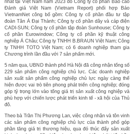
nhất tại Việt Nam năm 2023 do Công ty cổ phần Báo cáo
Đánh giá Việt Nam (Vietnam Report) phối hợp Báo
VietnamNet công bố gồm: Công ty cổ phần đầu tư tập
đoàn Tân Á Đại Thành; Công ty cổ phần dây và cáp điện
CADI-SUN; Công ty cổ phần tập đoàn Sunhouse; Công ty
cổ phần Eurowindow; Công ty cổ phần kỹ thuật công
nghiệp Á Châu; Công ty TNHH B.BRAUN Việt Nam; Công
ty TNHH TOTO Việt Nam; có 6 doanh nghiệp tham gia
Chương trình lần đầu với 7 sản phẩm mới.
5 năm qua, UBND thành phố Hà Nội đã công nhận tổng số
229 sản phẩm công nghiệp chủ lực. Các doanh nghiệp
sản xuất sản phẩm công nghiệp chủ lực ngày càng thể
hiện được vai trò tiên phong phát triển công nghiệp; đóng
góp tỷ trọng lớn vào tổng giá trị sản xuất công nghiệp và
phù hợp với chiến lược phát triển kinh tế - xã hội của Thủ
đô.
Theo bà Trần Thị Phương Lan, việc công nhận và tôn vinh
các sản phẩm công nghiệp chủ lực của thành phố góp
phần tăng giá trị thương hiệu, qua đó thúc đẩy sản xuất