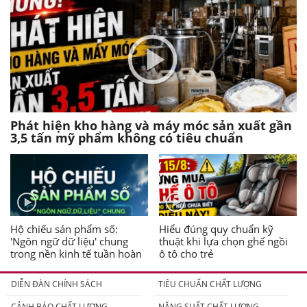
Phát hiện kho hàng và máy móc sản xuất gần
3,5 tấn mỹ phẩm không có tiêu chuẩn
Hộ chiếu sản phẩm số:
Hiểu đúng quy chuẩn kỹ
'Ngôn ngữ dữ liệu' chung
thuật khi lựa chọn ghế ngồi
trong nền kinh tế tuần hoàn
ô tô cho trẻ
DIỄN ĐÀN CHÍNH SÁCH
TIÊU CHUẨN CHẤT LƯỢNG
CẢNH BÁO CHẤT LƯỢNG
NĂNG SUẤT CHẤT LƯỢNG