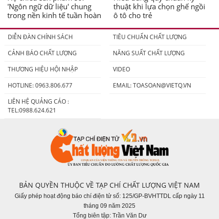
'Ngôn ngữ dữ liệu' chung
thuật khi lựa chọn ghế ngồi
trong nền kinh tế tuần hoàn
ô tô cho trẻ
DIỄN ĐÀN CHÍNH SÁCH
TIÊU CHUẨN CHẤT LƯỢNG
CẢNH BÁO CHẤT LƯỢNG
NĂNG SUẤT CHẤT LƯỢNG
THƯƠNG HIỆU HỘI NHẬP
VIDEO
HOTLINE: 0963.806.677
EMAIL:
TOASOAN@VIETQ.VN
LIÊN HỆ QUẢNG CÁO :
TEL:0988.624.621
BẢN QUYỀN THUỘC VỀ TẠP CHÍ CHẤT LƯỢNG VIỆT NAM
Giấy phép hoạt động báo chí điện tử số: 125/GP-BVHTTDL cấp ngày 11
tháng 09 năm 2025
Tổng biên tập: Trần Văn Dư