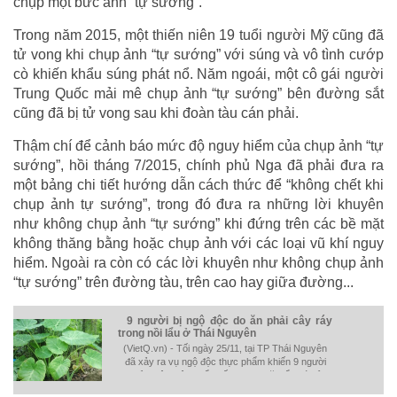
chụp một bức ảnh “tự sướng”.
Trong năm 2015, một thiến niên 19 tuổi người Mỹ cũng đã
tử vong khi chụp ảnh “tự sướng” với súng và vô tình cướp
cò khiến khẩu súng phát nổ. Năm ngoái, một cô gái người
Trung Quốc mải mê chụp ảnh “tự sướng” bên đường sắt
cũng đã bị tử vong sau khi đoàn tàu cán phải.
Thậm chí để cảnh báo mức độ nguy hiểm của chụp ảnh “tự
sướng”, hồi tháng 7/2015, chính phủ Nga đã phải đưa ra
một bảng chi tiết hướng dẫn cách thức để “không chết khi
chụp ảnh tự sướng”, trong đó đưa ra những lời khuyên
như không chụp ảnh “tự sướng” khi đứng trên các bề mặt
không thăng bằng hoặc chụp ảnh với các loại vũ khí nguy
hiểm. Ngoài ra còn có các lời khuyên như không chụp ảnh
“tự sướng” trên đường tàu, trên cao hay giữa đường...
9 người bị ngộ độc do ăn phải cây ráy
trong nồi lẩu ở Thái Nguyên
(VietQ.vn) - Tối ngày 25/11, tại TP Thái Nguyên
đã xảy ra vụ ngộ độc thực phẩm khiến 9 người
phải nhập viện khẩn cấp sau khi ăn lẩu có sử
dụng cây ráy tại một nhà hàng.