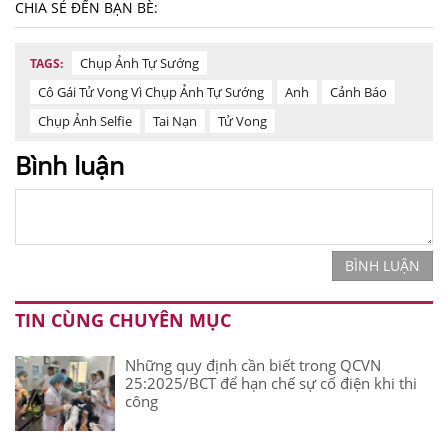
CHIA SẺ ĐẾN BẠN BÈ:
Chụp Ảnh Tự Sướng
TAGS:
Cô Gái Tử Vong Vì Chụp Ảnh Tự Sướng
Anh
Cảnh Báo
Chụp Ảnh Selfie
Tai Nạn
Tử Vong
Bình luận
BÌNH LUẬN
TIN CÙNG CHUYÊN MỤC
Những quy định cần biết trong QCVN
25:2025/BCT để hạn chế sự cố điện khi thi
công