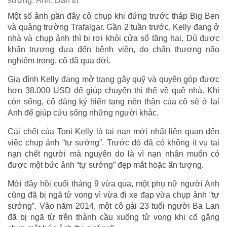
sướng. Ảnh: Dân trí
Một số ảnh gần đây cô chụp khi đứng trước tháp Big Ben
và quảng trường Trafalgar. Gần 2 tuần trước, Kelly đang ở
nhà và chụp ảnh thì bị rơi khỏi cửa sổ tầng hai. Dù được
khẩn trương đưa đến bệnh viện, do chấn thương não
nghiêm trọng, cô đã qua đời.
Gia đình Kelly đang mở trang gây quỹ và quyên góp được
hơn 38.000 USD để giúp chuyển thi thể về quê nhà. Khi
còn sống, cô đăng ký hiến tạng nên thận của cô sẽ ở lại
Anh để giúp cứu sống những người khác.
Cái chết của Toni Kelly là tai nạn mới nhất liên quan đến
việc chụp ảnh “tự sướng”. Trước đó đã có không ít vụ tai
nạn chết người mà nguyên do là vì nạn nhân muốn có
được một bức ảnh “tự sướng” đẹp mắt hoặc ấn tượng.
Mới đây hồi cuối tháng 9 vừa qua, một phụ nữ người Anh
cũng đã bị ngã tử vong vì vừa đi xe đạp vừa chụp ảnh “tự
sướng”. Vào năm 2014, một cô gái 23 tuổi người Ba Lan
đã bị ngã từ trên thành cầu xuống tử vong khi cố gắng