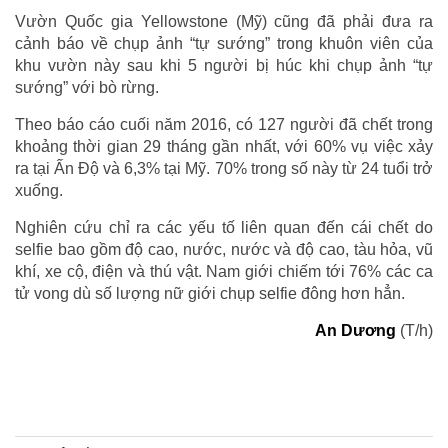
Vườn Quốc gia Yellowstone (Mỹ) cũng đã phải đưa ra
cảnh báo về chụp ảnh “tự sướng” trong khuôn viên của
khu vườn này sau khi 5 người bị húc khi chụp ảnh “tự
sướng” với bò rừng.
Theo báo cáo cuối năm 2016, có 127 người đã chết trong
khoảng thời gian 29 tháng gần nhất, với 60% vụ việc xảy
ra tại Ấn Độ và 6,3% tại Mỹ. 70% trong số này từ 24 tuổi trở
xuống.
Nghiên cứu chỉ ra các yếu tố liên quan đến cái chết do
selfie bao gồm độ cao, nước, nước và độ cao, tàu hỏa, vũ
khí, xe cộ, điện và thú vật. Nam giới chiếm tới 76% các ca
tử vong dù số lượng nữ giới chụp selfie đông hơn hẳn.
An Dương
(T/h)