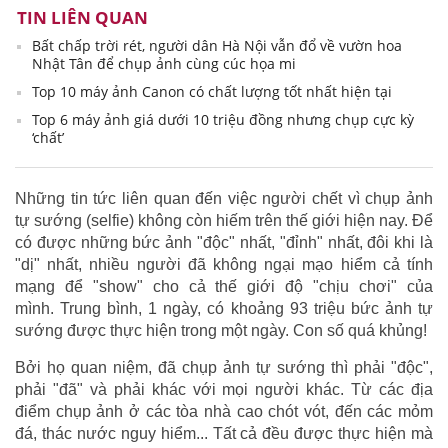
TIN LIÊN QUAN
Bất chấp trời rét, người dân Hà Nội vẫn đổ về vườn hoa
Nhật Tân để chụp ảnh cùng cúc họa mi
Top 10 máy ảnh Canon có chất lượng tốt nhất hiện tại
Top 6 máy ảnh giá dưới 10 triệu đồng nhưng chụp cực kỳ
‘chất’
Những tin tức liên quan đến việc người chết vì chụp ảnh
tự sướng (selfie) không còn hiếm trên thế giới hiện nay. Để
có được những bức ảnh "độc" nhất, "đỉnh" nhất, đôi khi là
"dị" nhất, nhiều người đã không ngại mạo hiểm cả tính
mạng để "show" cho cả thế giới độ "chịu chơi" của
mình. Trung bình, 1 ngày, có khoảng 93 triệu bức ảnh tự
sướng được thực hiện trong một ngày. Con số quá khủng!
Bởi họ quan niệm, đã chụp ảnh tự sướng thì phải "độc",
phải "đã" và phải khác với mọi người khác. Từ các địa
điểm chụp ảnh ở các tòa nhà cao chót vót, đến các mỏm
đá, thác nước nguy hiểm... Tất cả đều được thực hiện mà