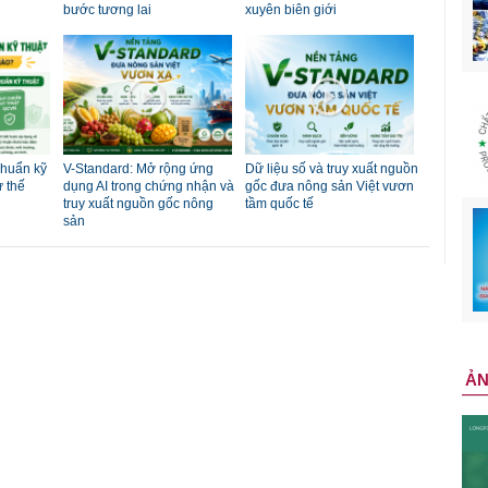
bước tương lai
xuyên biên giới
chuẩn kỹ
V-Standard: Mở rộng ứng
Dữ liệu số và truy xuất nguồn
ư thế
dụng AI trong chứng nhận và
gốc đưa nông sản Việt vươn
truy xuất nguồn gốc nông
tầm quốc tế
sản
Ả