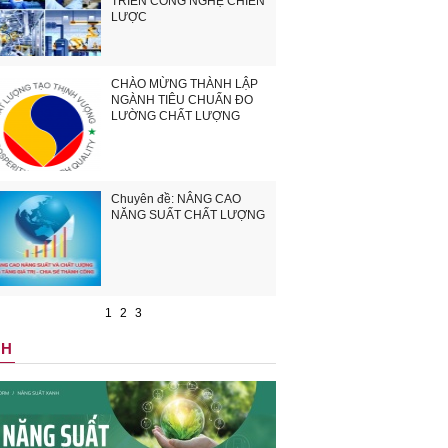
TRIỂN CÔNG NGHỆ CHIẾN
LƯỢC
CHÀO MỪNG THÀNH LẬP
NGÀNH TIÊU CHUẨN ĐO
LƯỜNG CHẤT LƯỢNG
Chuyên đề: NÂNG CAO
NĂNG SUẤT CHẤT LƯỢNG
1
2
3
NH