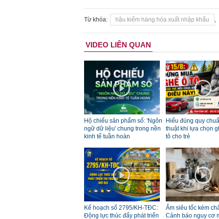
Từ khóa:
hậu kiểm hàng hóa xuất nhập khẩu
,
VIDEO LIÊN QUAN
Hộ chiếu sản phẩm số: 'Ngôn
Hiểu đúng quy chuẩ
ngữ dữ liệu' chung trong nền
thuật khi lựa chọn g
kinh tế tuần hoàn
tô cho trẻ
Kế hoạch số 2795/KH-TĐC:
Ấm siêu tốc kém chấ
Động lực thúc đẩy phát triển
Cảnh báo nguy cơ 