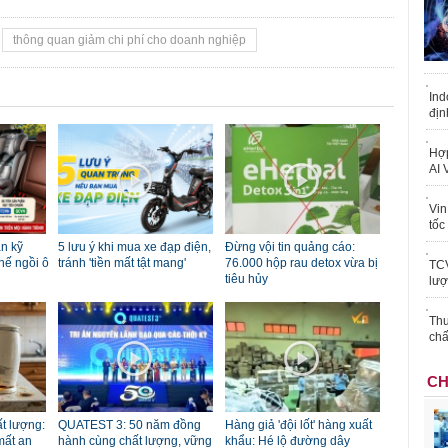
thông quan giảm chi phí cho doanh nghiệp
Ind
địn
Hợp
AI 
Vin
tốc
n kỹ
5 lưu ý khi mua xe đạp điện,
Đừng vội tin quảng cáo:
hế ngồi ô
tránh 'tiền mất tật mang'
76.000 hộp rau detox vừa bị
TCV
tiêu hủy
lượ
Thu
chấ
CH
t lượng:
QUATEST 3: 50 năm đồng
Hàng giả 'đội lốt' hàng xuất
mất an
hành cùng chất lượng, vững
khẩu: Hé lộ đường dây