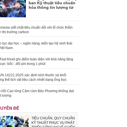
ban Kỹ thuật tiêu chuẩn
hóa thông tin lượng tử
onesia siết chặt tiêu chuẩn đối với tổ chức thẩm
h thị trường carbon
 lực đại học – ngân hàng, kiến tạo hệ sinh thái
Việt Nam
Fast Kinet ghi điểm toàn diện với khả năng tăng
 cực ‘bốc’, đổi pin trong 1 phút
N 14221:2025 xác định kích thước và khối
ng thể tích vật liệu cách nhiệt dạng ống bọc
 hồi Cao lỏng Cảm cúm Bảo Phương không đạt
t lượng
UYÊN ĐỀ
TIÊU CHUẨN, QUY CHUẨN
KỸ THUẬT PHỤC VỤ PHÁT