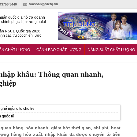
toasoan@vietq.vn
-43756 3440
huẩn quốc gia hỗ trợ doanh
 chinh phục thị trường halal
àn NSCL Quốc gia 2026:
ình các trụ cột chiến lược
iển trong thời đại mới
ễn ra Diễn đàn Năng suất
ượng Quốc gia năm 2026
UẨN CHẤT LƯỢNG
CẢNH BÁO CHẤT LƯỢNG
NĂNG SUẤT CHẤT LƯỢNG
 nhập khẩu: Thông quan nhanh,
ghiệp
ghế ngồi ô tô cho trẻ
m quốc tế
quan hàng hóa nhanh, giảm bớt thời gian, chi phí, hoạt
ượng hàng hóa xuất, nhập khẩu đã được chuyển từ tiền