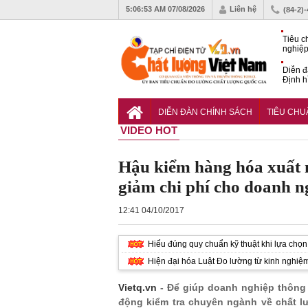
5:06:54 AM
07/08/2026
Liên hệ
(84-2)
Tiêu c
nghiệp
Diễn đ
Định h
phát tr
Sắp di
Chất l
DIỄN ĐÀN CHÍNH SÁCH
TIÊU CH
VIDEO HOT
Hậu kiểm hàng hóa xuất
giảm chi phí cho doanh n
12:41 04/10/2017
Hiểu đúng quy chuẩn kỹ thuật khi lựa chọn 
Hiện đại hóa Luật Đo lường từ kinh nghiệ
Vietq.vn
- Để giúp doanh nghiệp thông 
động kiểm tra chuyên ngành về chất l