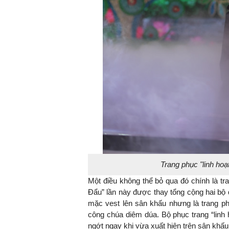
Trang phục "linh hoạ
Một điều không thể bỏ qua đó chính là t
Đẩu” lần này được thay tổng cộng hai bộ
mặc vest lên sân khấu nhưng là trang ph
công chúa diêm dúa. Bộ phục trang “linh 
ngớt ngay khi vừa xuất hiện trên sân khấu