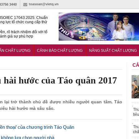
toasoan@vietq.vn
-43756 3440
ISO/IEC 17043:2025: Chuẩn
ng lực tổ chức cung cấp thử
 thành thạo
ền, rõ trách nhiệm đối với tổ
ánh giá sự phù hợp
lược tiêu chuẩn quốc gia:
ụ định hướng tổng thể, dài
UẨN CHẤT LƯỢNG
CẢNH BÁO CHẤT LƯỢNG
NĂNG SUẤT CHẤT LƯỢNG
o hoạt động tiêu chuẩn
CẢ
u hài hước của Táo quân 2017
ân lại trở thành chủ đề được nhiều người quan tâm. Táo
iêu hài hước mà sâu sắc.
Thu
tiê
yền thoại’ của chương trình Táo Quân
Thu
chấ
 không lựa chọn người nhà