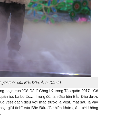
t giới tính" của Bắc Đẩu. Ảnh: Dân trí
rang phục của “Cô Đẩu” Công Lý trong Táo quân 2017. “Cô
 quần áo, ba bộ tóc… Trong đó, lần đầu tiên Bắc Đẩu được
ục vest cách điệu với mặc trước là vest, mặt sau là váy
hoạt giới tính” của Bắc Đẩu đã khiến khán giả cười không
.