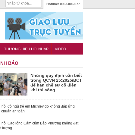
Hotline:
0963.806.677
THƯƠNG HIỆU HỘI NHẬP
VIDEO
NH BÁO
Những quy định cần biết
trong QCVN 25:2025/BCT
để hạn chế sự cố điện
khi thi công
 hồi đồ ngủ trẻ em Michley do không đáp ứng
u chuẩn an toàn
 hồi Cao lỏng Cảm cúm Bảo Phương không đạt
t lượng