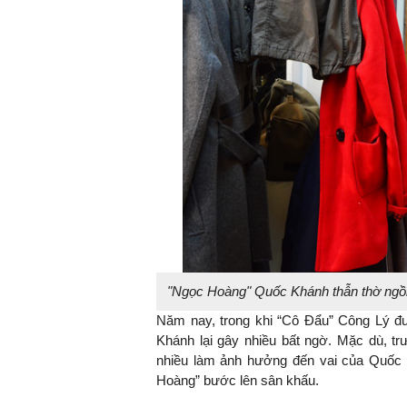
TS. Nguyễn Đức Độ - Phó Việ
Viện Kinh tế Tài chính
"Có rất nhiều việc p
ngay từ bây giờ và t
đang được tiến hàn
đầu tư cho khoa họ
nghệ; ban hành các
khuyến khích đổi mớ
khởi nghiệp..."
"Ngọc Hoàng" Quốc Khánh thẫn thờ ngồi n
Năm nay, trong khi “Cô Đẩu” Công Lý đượ
Khánh lại gây nhiều bất ngờ. Mặc dù, trư
nhiều làm ảnh hưởng đến vai của Quốc K
Hoàng” bước lên sân khấu.