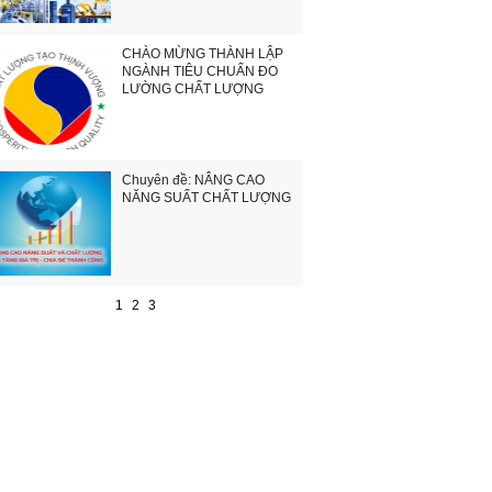
CHÀO MỪNG THÀNH LẬP
NGÀNH TIÊU CHUẨN ĐO
LƯỜNG CHẤT LƯỢNG
Chuyên đề: NÂNG CAO
NĂNG SUẤT CHẤT LƯỢNG
1
2
3