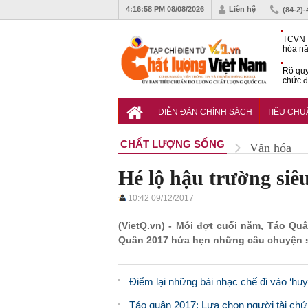
4:17:00 PM
08/08/2026
Liên hệ
(84-2)
TCVN 
hóa nă
nghiệm
Rõ quy
chức đ
Chiến 
Công c
DIỄN ĐÀN CHÍNH SÁCH
TIÊU CH
hạn ch
CHẤT LƯỢNG SỐNG
Văn hóa
Hé lộ hậu trường siê
10:42 09/12/2017
(VietQ.vn) - Mỗi đợt cuối năm, Táo Qu
Quân 2017 hứa hẹn những câu chuyện s
Điểm lại những bài nhạc chế đi vào ‘hu
Táo quân 2017: Lựa chọn người tài chứ