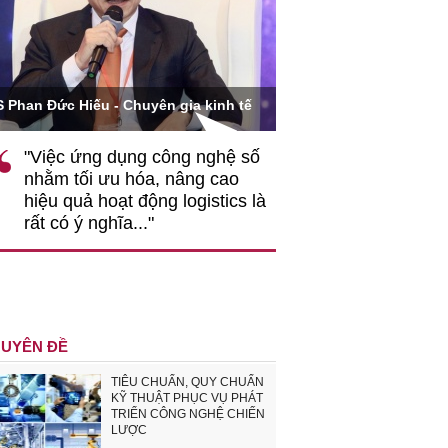
Ông Hoàng Quang Phòng - P
 Đức Hiếu - Chuyên gia kinh tế
VCCI
Việc ứng dụng công nghệ số
""Theo tôi, cần sự t
hằm tối ưu hóa, nâng cao
gốc rễ về nhận thứ
iệu quả hoạt động logistics là
nghiệp cần coi quan
ất có ý nghĩa..."
động hài hoà là độn
triển..."
UYÊN ĐỀ
TIÊU CHUẨN, QUY CHUẨN
KỸ THUẬT PHỤC VỤ PHÁT
TRIỂN CÔNG NGHỆ CHIẾN
LƯỢC