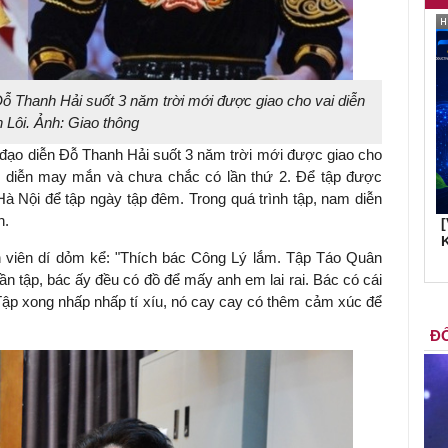
Đỗ Thanh Hải suốt 3 năm trời mới được giao cho vai diễn
n Lôi. Ảnh: Giao thông
n đạo diễn Đỗ Thanh Hải suốt 3 năm trời mới được giao cho
vai diễn may mắn và chưa chắc có lần thứ 2. Để tập được
Hà Nội để tập ngày tập đêm. Trong quá trình tập, nam diễn
h.
K
 viên dí dỏm kể: "Thích bác Công Lý lắm. Tập Táo Quân
 lần tập, bác ấy đều có đồ để mấy anh em lai rai. Bác có cái
ì. Tập xong nhấp nhấp tí xíu, nó cay cay có thêm cảm xúc để
ĐỐ