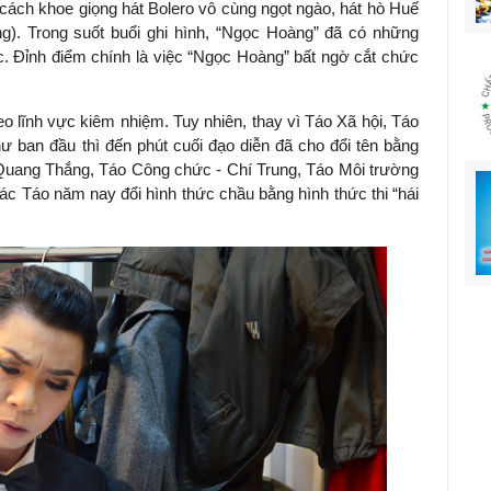
cách khoe giọng hát Bolero vô cùng ngọt ngào, hát hò Huế
g). Trong suốt buổi ghi hình, “Ngọc Hoàng” đã có những
c. Đỉnh điểm chính là việc “Ngọc Hoàng” bất ngờ cắt chức
o lĩnh vực kiêm nhiệm. Tuy nhiên, thay vì Táo Xã hội, Táo
ư ban đầu thì đến phút cuối đạo diễn đã cho đổi tên bằng
 Quang Thắng, Táo Công chức - Chí Trung, Táo Môi trường
c Táo năm nay đổi hình thức chầu bằng hình thức thi “hái