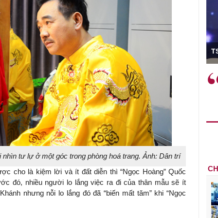
n trưởng
TS Phan
hải làm
Việc sử dụng hiệu quả chính
"
rên thực tế
sách tài khóa không chỉ mang ý
n
h như tăng
nghĩa hỗ trợ ngắn hạn mà còn
h
c công
đóng vai trò tạo nền tảng cho
r
 cơ chế
tăng trưởng bền vững dài hạn.
i sáng tạo,
hìn tư lự ở một góc trong phòng hoá trang. Ảnh: Dân trí
CH
c cho là kiệm lời và ít đất diễn thì “Ngọc Hoàng” Quốc
ớc đó, nhiều người lo lắng việc ra đi của thân mẫu sẽ ít
hánh nhưng nỗi lo lắng đó đã “biến mất tăm” khi “Ngọc