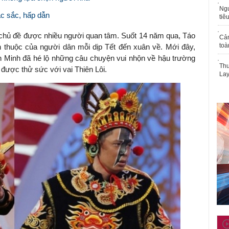
Ngư
c sắc, hấp dẫn
tiê
h chủ đề được nhiều người quan tâm. Suốt 14 năm qua, Táo
Cả
toà
 thuộc của người dân mỗi dịp Tết đến xuân về. Mới đây,
nh Minh đã hé lộ những câu chuyện vui nhộn về hậu trường
Thu
 được thử sức với vai Thiên Lôi.
Lay