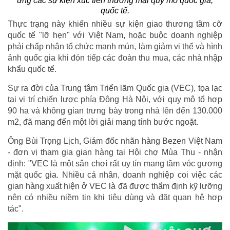
ứng các sự kiện xúc tiến thương mại quy mô quốc gia,
quốc tế.
Thực trạng này khiến nhiều sự kiện giao thương tầm cỡ
quốc tế "lỡ hẹn" với Việt Nam, hoặc buộc doanh nghiệp
phải chấp nhận tổ chức manh mún, làm giảm vị thế và hình
ảnh quốc gia khi đón tiếp các đoàn thu mua, các nhà nhập
khẩu quốc tế.
Sự ra đời của Trung tâm Triển lãm Quốc gia (VEC), tọa lạc
tại vị trí chiến lược phía Đông Hà Nội, với quy mô tổ hợp
90 ha và không gian trưng bày trong nhà lên đến 130.000
m2, đã mang đến một lời giải mang tính bước ngoặt.
Ông Bùi Trọng Lịch, Giám đốc nhãn hàng Bezen Việt Nam
- đơn vị tham gia gian hàng tại Hội chợ Mùa Thu - nhận
định: "VEC là một sân chơi rất uy tín mang tầm vóc gương
mặt quốc gia. Nhiều cá nhân, doanh nghiệp coi việc các
gian hàng xuất hiện ở VEC là đã được thẩm định kỹ lưỡng
nên có nhiều niềm tin khi tiêu dùng và đặt quan hệ hợp
tác".