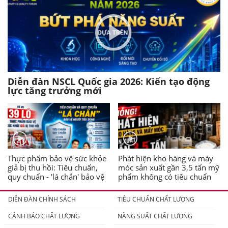
Diễn đàn NSCL Quốc gia 2026: Kiến tạo động
lực tăng trưởng mới
Thực phẩm bảo vệ sức khỏe
Phát hiện kho hàng và máy
giả bị thu hồi: Tiêu chuẩn,
móc sản xuất gần 3,5 tấn mỹ
quy chuẩn - 'lá chắn' bảo vệ
phẩm không có tiêu chuẩn
người tiêu dùng
DIỄN ĐÀN CHÍNH SÁCH
TIÊU CHUẨN CHẤT LƯỢNG
CẢNH BÁO CHẤT LƯỢNG
NĂNG SUẤT CHẤT LƯỢNG