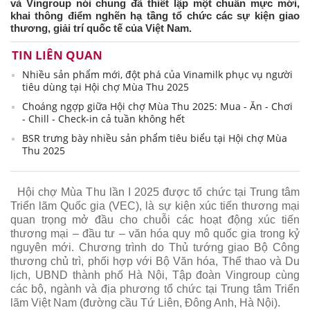
và Vingroup nói chung đã thiết lập một chuẩn mực mới,
khai thông điểm nghẽn hạ tầng tổ chức các sự kiện giao
thương, giải trí quốc tế của Việt Nam.
TIN LIÊN QUAN
Nhiều sản phẩm mới, đột phá của Vinamilk phục vụ người
tiêu dùng tại Hội chợ Mùa Thu 2025
Choáng ngợp giữa Hội chợ Mùa Thu 2025: Mua - Ăn - Chơi
- Chill - Check-in cả tuần không hết
BSR trưng bày nhiều sản phẩm tiêu biểu tại Hội chợ Mùa
Thu 2025
Hội chợ Mùa Thu lần I 2025 được tổ chức tại Trung tâm
Triển lãm Quốc gia (VEC), là sự kiện xúc tiến thương mại
quan trọng mở đầu cho chuỗi các hoạt động xúc tiến
thương mại – đầu tư – văn hóa quy mô quốc gia trong kỷ
nguyên mới. Chương trình do Thủ tướng giao Bộ Công
thương chủ trì, phối hợp với Bộ Văn hóa, Thể thao và Du
lịch, UBND thành phố Hà Nội, Tập đoàn Vingroup cùng
các bộ, ngành và địa phương tổ chức tại Trung tâm Triển
lãm Việt Nam (đường cầu Tứ Liên, Đông Anh, Hà Nội).