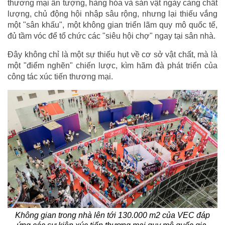
thương mại ấn tượng, hàng hóa và sản vật ngày càng chất
lượng, chủ động hội nhập sâu rộng, nhưng lại thiếu vắng
một "sân khấu", một không gian triển lãm quy mô quốc tế,
đủ tầm vóc để tổ chức các "siêu hội chợ" ngay tại sân nhà.
Đây không chỉ là một sự thiếu hụt về cơ sở vật chất, mà là
một "điểm nghẽn" chiến lược, kìm hãm đà phát triển của
công tác xúc tiến thương mại.
Không gian trong nhà lên tới 130.000 m2 của VEC đáp