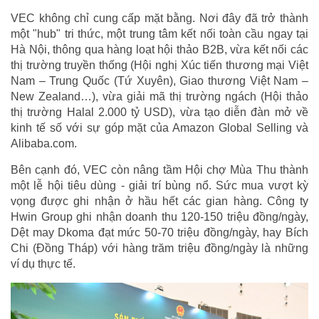
VEC không chỉ cung cấp mặt bằng. Nơi đây đã trở thành
một "hub" tri thức, một trung tâm kết nối toàn cầu ngay tại
Hà Nội, thông qua hàng loạt hội thảo B2B, vừa kết nối các
thị trường truyền thống (Hội nghị Xúc tiến thương mại Việt
Nam – Trung Quốc (Tứ Xuyên), Giao thương Việt Nam –
New Zealand…), vừa giải mã thị trường ngách (Hội thảo
thị trường Halal 2.000 tỷ USD), vừa tạo diễn đàn mở về
kinh tế số với sự góp mặt của Amazon Global Selling và
Alibaba.com.
Bên cạnh đó, VEC còn nâng tầm Hội chợ Mùa Thu thành
một lễ hội tiêu dùng - giải trí bùng nổ. Sức mua vượt kỳ
vọng được ghi nhận ở hầu hết các gian hàng. Công ty
Hwin Group ghi nhận doanh thu 120-150 triệu đồng/ngày,
Dệt may Dkoma đạt mức 50-70 triệu đồng/ngày, hay Bích
Chi (Đồng Tháp) với hàng trăm triệu đồng/ngày là những
ví dụ thực tế.