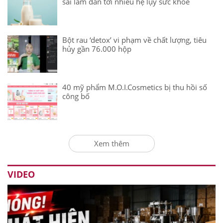
sai lầm dẫn tới nhiều hệ lụy sức khỏe
Bột rau ‘detox’ vi phạm về chất lượng, tiêu
hủy gần 76.000 hộp
40 mỹ phẩm M.O.I.Cosmetics bị thu hồi số
công bố
Xem thêm
VIDEO