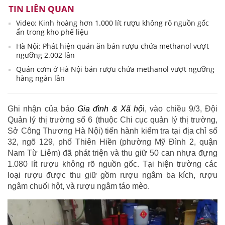
TIN LIÊN QUAN
Video: Kinh hoàng hơn 1.000 lít rượu không rõ nguồn gốc
ẩn trong kho phế liệu
Hà Nội: Phát hiện quán ăn bán rượu chứa methanol vượt
ngưỡng 2.002 lần
Quán cơm ở Hà Nội bán rượu chứa methanol vượt ngưỡng
hàng ngàn lần
Ghi nhận của báo
Gia đình & Xã hộ
i, vào chiều 9/3, Đội
Quản lý thị trường số 6 (thuộc Chi cục quản lý thị trường,
Sở Công Thương Hà Nội) tiến hành kiểm tra tại địa chỉ số
32, ngõ 129, phố Thiên Hiền (phường Mỹ Đình 2, quận
Nam Từ Liêm) đã phát triện và thu giữ 50 can nhựa đựng
1.080 lít rượu không rõ nguồn gốc. Tại hiện trường các
loại rượu được thu giữ gồm rượu ngâm ba kích, rượu
ngâm chuối hột, và rượu ngâm táo mèo.