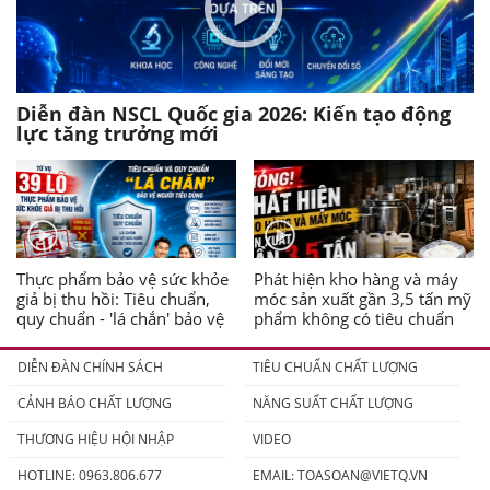
Diễn đàn NSCL Quốc gia 2026: Kiến tạo động
lực tăng trưởng mới
Thực phẩm bảo vệ sức khỏe
Phát hiện kho hàng và máy
giả bị thu hồi: Tiêu chuẩn,
móc sản xuất gần 3,5 tấn mỹ
quy chuẩn - 'lá chắn' bảo vệ
phẩm không có tiêu chuẩn
người tiêu dùng
DIỄN ĐÀN CHÍNH SÁCH
TIÊU CHUẨN CHẤT LƯỢNG
CẢNH BÁO CHẤT LƯỢNG
NĂNG SUẤT CHẤT LƯỢNG
THƯƠNG HIỆU HỘI NHẬP
VIDEO
HOTLINE: 0963.806.677
EMAIL:
TOASOAN@VIETQ.VN