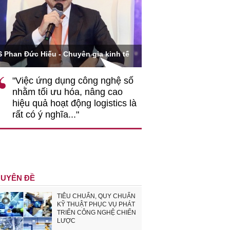
Ông Hoàng Quang Phòn
S Phan Đức Hiếu - Chuyên gia kinh tế
VCCI
"Việc ứng dụng công nghệ số
""Theo tôi, cần 
nhằm tối ưu hóa, nâng cao
gốc rễ về nhận
hiệu quả hoạt động logistics là
nghiệp cần coi
rất có ý nghĩa..."
động hài hoà là
triển..."
UYÊN ĐỀ
TIÊU CHUẨN, QUY CHUẨN
KỸ THUẬT PHỤC VỤ PHÁT
TRIỂN CÔNG NGHỆ CHIẾN
LƯỢC