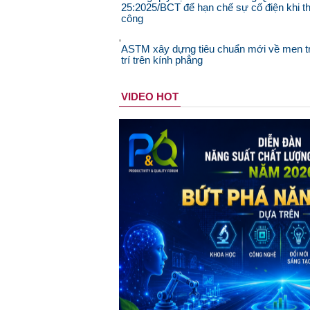
25:2025/BCT để hạn chế sự cố điện khi th
công
ASTM xây dựng tiêu chuẩn mới về men t
trí trên kính phẳng
VIDEO HOT