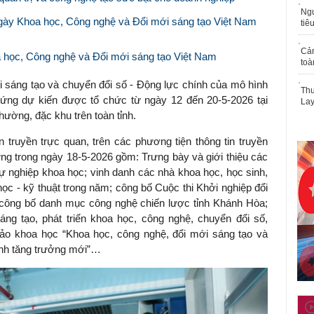
Ngư
Ngày Khoa học, Công nghệ và Đổi mới sáng tạo Việt Nam
tiê
Cả
học, Công nghệ và Đổi mới sáng tạo Việt Nam
toà
i sáng tạo và chuyển đổi số - Động lực chính của mô hình
Thu
ứng dự kiến được tổ chức từ ngày 12 đến 20-5-2026 tại
Lay
ường, đặc khu trên toàn tỉnh.
 truyền trực quan, trên các phương tiện thông tin truyền
ng trong ngày 18-5-2026 gồm: Trưng bày và giới thiệu các
ự nghiệp khoa học; vinh danh các nhà khoa học, học sinh,
 học - kỹ thuật trong năm; công bố Cuộc thi Khởi nghiệp đổi
công bố danh mục công nghệ chiến lược tỉnh Khánh Hòa;
áng tạo, phát triển khoa học, công nghệ, chuyển đổi số,
 thảo khoa học “Khoa học, công nghệ, đổi mới sáng tạo và
ình tăng trưởng mới”…