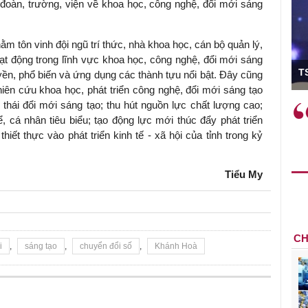
 đoàn, trường, viện về khoa học, công nghệ, đổi mới sáng
 tôn vinh đội ngũ trí thức, nhà khoa học, cán bộ quản lý,
ạt động trong lĩnh vực khoa học, công nghệ, đổi mới sáng
ó Viện trưởng
T
yền, phổ biến và ứng dụng các thành tựu nổi bật. Đây cũng
hiên cứu khoa học, phát triển công nghệ, đổi mới sáng tạo
h thái đổi mới sáng tạo; thu hút nguồn lực chất lượng cao;
ệc phải làm
Việc sử dụng hiệu quả chính
ể, cá nhân tiêu biểu; tạo động lực mới thúc đẩy phát triển
và trên thực tế
sách tài khóa không chỉ mang ý
ết thực vào phát triển kinh tế - xã hội của tỉnh trong kỷ
 hành như tăng
nghĩa hỗ trợ ngắn hạn mà còn
a học công
đóng vai trò tạo nền tảng cho
 các cơ chế
tăng trưởng bền vững dài hạn.
Tiểu My
i mới sáng tạo,
CH
i
,
sáng tạo
,
chuyển đổi số
,
Khánh Hoà