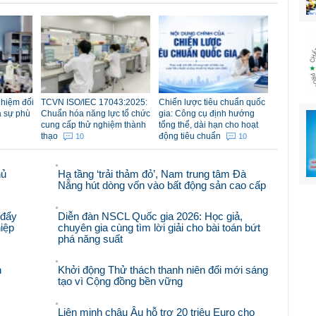
nhiệm đối
TCVN ISO/IEC 17043:2025:
Chiến lược tiêu chuẩn quốc
á sự phù
Chuẩn hóa năng lực tổ chức
gia: Công cụ định hướng
cung cấp thử nghiệm thành
tổng thể, dài hạn cho hoạt
thạo
động tiêu chuẩn
10
10
hủ
Hạ tầng ‘trải thảm đỏ’, Nam trung tâm Đà
Nẵng hút dòng vốn vào bất động sản cao cấp
 đẩy
Diễn đàn NSCL Quốc gia 2026: Học giả,
iệp
chuyên gia cùng tìm lời giải cho bài toán bứt
phá năng suất
n
Khởi động Thử thách thanh niên đổi mới sáng
tạo vì Cộng đồng bền vững
Liên minh châu Âu hỗ trợ 20 triệu Euro cho