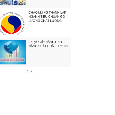
CHÀO MỪNG THÀNH LẬP
NGÀNH TIÊU CHUẨN ĐO
LƯỜNG CHẤT LƯỢNG
Chuyên đề: NÂNG CAO
NĂNG SUẤT CHẤT LƯỢNG
1
2
3