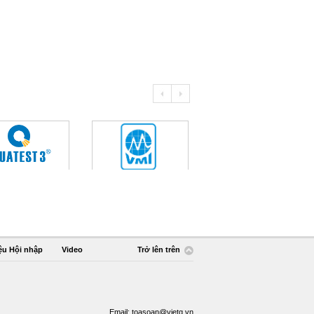
ệu Hội nhập
Video
Trở lên trên
Email:
toasoan@vietq.vn