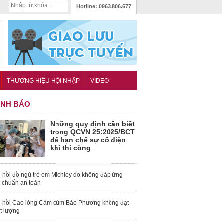
Hotline:
0963.806.677
THƯƠNG HIỆU HỘI NHẬP
VIDEO
NH BÁO
Những quy định cần biết
trong QCVN 25:2025/BCT
để hạn chế sự cố điện
khi thi công
 hồi đồ ngủ trẻ em Michley do không đáp ứng
u chuẩn an toàn
 hồi Cao lỏng Cảm cúm Bảo Phương không đạt
t lượng