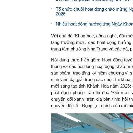
Tổ chức chuỗi hoạt động chào mừng 
2026
Nhiều hoạt động hưởng ứng Ngày Khoa 
Với chủ đề “Khoa học, công nghệ, đổi mớ
tăng trưởng mới”, các hoạt động hưởng 
trung tâm phường Nha Trang và các xã, ph
Nội dung thực hiện gồm: Hoạt động tuyên
thông và các nội dung hoạt động chào mừ
sản phẩm; trao tặng kỷ niệm chương vì s
sinh viên đạt giải trong các cuộc thi khoa
mới sáng tạo tỉnh Khánh Hòa năm 2026; 
phát động phong trào thi đua “Đổi mới s
chuyển đổi xanh” trên địa bàn tỉnh; hội
chuyển đổi số - Động lực chính của mô h