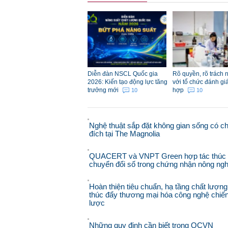
Diễn đàn NSCL Quốc gia
Rõ quyền, rõ trách 
2026: Kiến tạo động lực tăng
với tổ chức đánh gi
trưởng mới
hợp
10
10
Nghệ thuật sắp đặt không gian sống có c
đích tại The Magnolia
QUACERT và VNPT Green hợp tác thúc
chuyển đổi số trong chứng nhận nông ngh
Hoàn thiện tiêu chuẩn, hạ tầng chất lượng
thúc đẩy thương mại hóa công nghệ chiế
lược
Những quy định cần biết trong QCVN