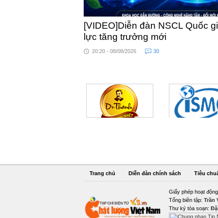
[VIDEO]Diễn đàn NSCL Quốc gia
lực tăng trưởng mới
20:20 - 08/08/2026
30
Trang chủ
Diễn đàn chính sách
Tiêu chu
Giấy phép hoạt động
Tổng biên tập:
Trần
Thư ký tòa soạn:
Đặ