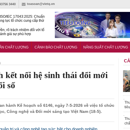
toasoan@vietq.vn
-43756 3440
ISO/IEC 17043:2025: Chuẩn
ng lực tổ chức cung cấp thử
 thành thạo
ền, rõ trách nhiệm đối với tổ
ánh giá sự phù hợp
lược tiêu chuẩn quốc gia:
ụ định hướng tổng thể, dài
UẨN CHẤT LƯỢNG
CẢNH BÁO CHẤT LƯỢNG
NĂNG SUẤT CHẤT LƯỢNG
o hoạt động tiêu chuẩn
CẢ
h
ết nối hệ sinh thái đổi mới
i số
Thu
an hành Kế hoạch số 6146, ngày 7-5-2026 về việc tổ chức
tiê
, Công nghệ và Đổi mới sáng tạo Việt Nam (18-5).
Thu
chấ
quản trị và công nghệ tạo sức bật cho doanh nghiệp