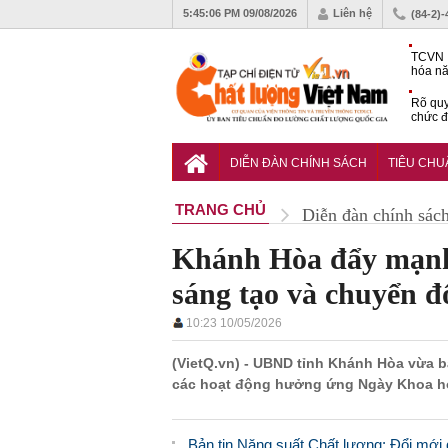
5:45:07 PM
09/08/2026
Liên hệ
(84-2)
TCVN 
hóa nă
nghiệm
Rõ quy
chức đ
Chiến 
Công c
DIỄN ĐÀN CHÍNH SÁCH
TIÊU CH
hạn ch
TRANG CHỦ
Diễn đàn chính sác
Khánh Hòa đẩy mạnh k
sáng tạo và chuyển đổ
10:23 10/05/2026
(VietQ.vn) - UBND tỉnh Khánh Hòa vừa b
các hoạt động hưởng ứng Ngày Khoa học
Bản tin Năng suất Chất lượng: Đổi mới 