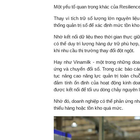
Một yếu tố quan trọng khác của Resilience
Thay vì tích trữ số lượng lớn nguyên liệ
thống quản trị số để xác định mức tồn kho 
Nhờ kết nối dữ liệu theo thời gian thực g
có thể duy trì lượng hàng dự trữ phù hợ
khi nhu cầu thị trường thay đổi đột ngột.
Hay như Vinamilk - một trong những doa
ứng và chuyển đổi số. Trong các báo cáo 
tục nâng cao năng lực quản trị toàn chu
đảm tính ổn định của hoạt động kinh do
được kết nối để tối ưu dòng chảy nguyên 
Nhờ đó, doanh nghiệp có thể phản ứng nha
thiếu hàng hoặc tồn kho quá mức.