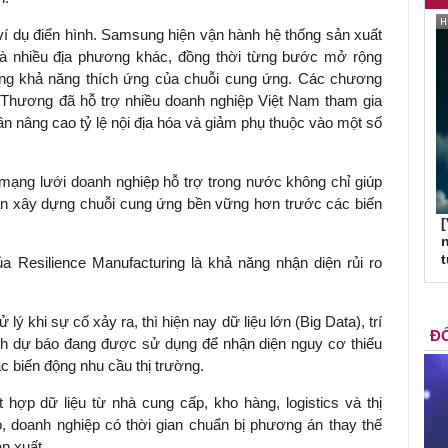
í dụ điển hình. Samsung hiện vận hành hệ thống sản xuất
và nhiều địa phương khác, đồng thời từng bước mở rộng
ăng khả năng thích ứng của chuỗi cung ứng. Các chương
Thương đã hỗ trợ nhiều doanh nghiệp Việt Nam tham gia
hần nâng cao tỷ lệ nội địa hóa và giảm phụ thuộc vào một số
 mạng lưới doanh nghiệp hỗ trợ trong nước không chỉ giúp
ần xây dựng chuỗi cung ứng bền vững hơn trước các biến
[
n
 Resilience Manufacturing là khả năng nhận diện rủi ro
ý khi sự cố xảy ra, thì hiện nay dữ liệu lớn (Big Data), trí
ĐỐ
ích dự báo đang được sử dụng để nhận diện nguy cơ thiếu
c biến động nhu cầu thị trường.
t hợp dữ liệu từ nhà cung cấp, kho hàng, logistics và thị
 doanh nghiệp có thời gian chuẩn bị phương án thay thế
n xuất.