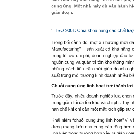
cung ứng. Một nhà máy dù vận hành hiệ
gián đoạn.
ISO 9001: Chìa khóa nâng cao chất lượ
Trong bối cảnh đó, một xu hướng mới đan
Manufacturing” – sản xuất có khả năng c
trung tối ưu chi phí, doanh nghiệp đầu tư
nguồn cung và quản trị tồn kho thông minh
những cách tiếp cận mới giúp doanh ng
suất trong môi trường kinh doanh nhiều bi
Chuỗi cung ứng linh hoạt trở thành lợi
Trước đây, nhiều doanh nghiệp lựa chọn 
trung giảm tối đa tồn kho và chi phí. Tuy 
hạn chế khi chỉ cần một mắt xích gặp sự c
Khái niệm “chuỗi cung ứng linh hoạt” vì 
dựng mạng lưới nhà cung cấp rộng hơn m
linh kiện trong trường hợp xảy ra gián đoạ