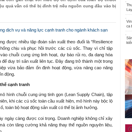
Thu
u quả vẫn có thể bị đình trệ nếu nguồn cung đầu vào bị
Lay
Vin
ca 
ng dịch vụ và năng lực cạnh tranh cho ngành khách sạn
Sản
g được nhiều tập đoàn sản xuất theo đuổi là “Resilience
kiể
hống chịu và phục hồi trước các cú sốc. Thay vì chỉ tập
 vào chuỗi cung ứng linh hoạt, dự báo rủi ro, đa dạng hóa
 để duy trì sản xuất liên tục. Đây đang trở thành một trong
hiệp vừa bảo đảm ổn định hoạt động, vừa nâng cao năng
ến động.
 thế cạnh tranh
mô hình chuỗi cung ứng tinh gọn (Lean Supply Chain), tập
nhiên, khi các cú sốc toàn cầu xuất hiện, mô hình này bộc lộ
ố, toàn bộ hoạt động sản xuất có thể bị ảnh hưởng.
vậy ngày càng được coi trọng. Doanh nghiệp không chỉ xây
à còn tăng cường khả năng thay thế nguồn nguyên liệu,
n.