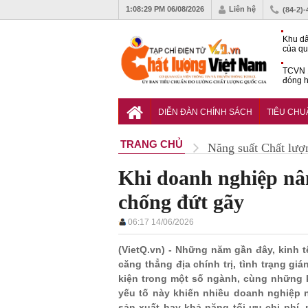
1:08:30 PM
06/08/2026
Liên hệ
(84-2)
Khu dâ
của quy
Vĩnh 
TCVN 
đóng h
tháng 
Tiêu c
chống 
DIỄN ĐÀN CHÍNH SÁCH
TIÊU CH
nhựa
TRANG CHỦ
Năng suất Chất lượ
Khi doanh nghiệp nâ
chống đứt gãy
06:17 14/06/2026
(VietQ.vn) - Những năm gần đây, kinh 
căng thẳng địa chính trị, tình trạng gi
kiện trong một số ngành, cùng những k
yếu tố này khiến nhiều doanh nghiệp 
sản xuất hay khả năng tối ưu chi phí,