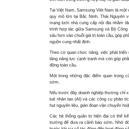
Tại Việt Nam, Samsung Việt Nam là một v
quy mô lớn tại Bắc Ninh, Thái Nguyên 
mạng lưới nhà cung cấp nội địa nhằm t
trình hợp tác giữa Samsung và Bộ Công 
sâu hơn vào chuỗi giá trị toàn cầu, góp p
nguồn cung nhất định.
Theo cơ quan chức năng, việc phát triển
tăng năng lực cạnh tranh mà còn góp ph
động toàn cầu.
Một trong những đặc điểm quan trọng của
sớm.
Nếu trước đây doanh nghiệp thường chỉ xử l
tuệ nhân tạo (AI) và các công cụ phân t
hụt nguyên liệu, gián đoạn vận chuyển hoặ
Các hệ thống quản trị hiện đại có thể kế
trường để đưa ra cảnh báo sớm. Nhờ đó,
trước khi sự cố tác động đến hoạt động sả