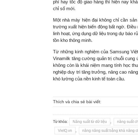
phí hay tốc độ giao hàng thì hiện nay k
chỉ số mới.
Một nhà máy hiện đại không chỉ cần sản 
trường xuất hiện biến động bất ngờ. Điều 
linh hoạt, ứng dụng dữ liệu trong dự báo 
tồn kho thông minh.
Từ những kinh nghiệm của Samsung Việt N
Vinamilk tăng cường quản trị chuỗi cung 
không còn là khái niệm mang tính học thu
nghiệp duy trì tăng trưởng, nâng cao năn
khó lường của nền kinh tế toàn cầu.
Thích và chia sẻ bài viết:
Từ khóa:
Năng suất từ dữ liệu
,
năng suất c
VietQ.vn
,
nâng năng suất bằng khả năng c