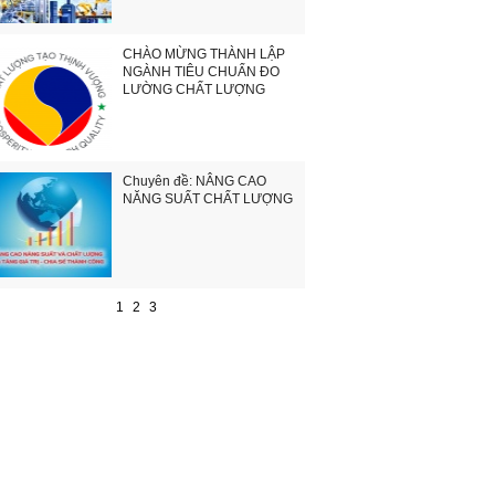
CHÀO MỪNG THÀNH LẬP
NGÀNH TIÊU CHUẨN ĐO
LƯỜNG CHẤT LƯỢNG
Chuyên đề: NÂNG CAO
NĂNG SUẤT CHẤT LƯỢNG
1
2
3