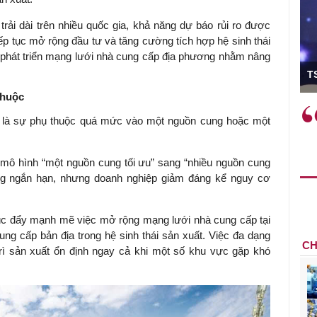
trải dài trên nhiều quốc gia, khả năng dự báo rủi ro được
p tục mở rộng đầu tư và tăng cường tích hợp hệ sinh thái
y phát triển mạng lưới nhà cung cấp địa phương nhằm nâng
ó Viện trưởng
T
thuộc
ệc phải làm
Việc sử dụng hiệu quả chính
ra là sự phụ thuộc quá mức vào một nguồn cung hoặc một
và trên thực tế
sách tài khóa không chỉ mang ý
 hành như tăng
nghĩa hỗ trợ ngắn hạn mà còn
a học công
đóng vai trò tạo nền tảng cho
 mô hình “một nguồn cung tối ưu” sang “nhiều nguồn cung
 các cơ chế
tăng trưởng bền vững dài hạn.
ong ngắn hạn, nhưng doanh nghiệp giảm đáng kể nguy cơ
i mới sáng tạo,
úc đẩy mạnh mẽ việc mở rộng mạng lưới nhà cung cấp tại
cung cấp bản địa trong hệ sinh thái sản xuất. Việc đa dạng
CH
rì sản xuất ổn định ngay cả khi một số khu vực gặp khó