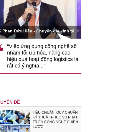
Ông Hoàng Quang Phòn
S Phan Đức Hiếu - Chuyên gia kinh tế
VCCI
"Việc ứng dụng công nghệ số
""Theo tôi, cần 
nhằm tối ưu hóa, nâng cao
gốc rễ về nhận
hiệu quả hoạt động logistics là
nghiệp cần coi
rất có ý nghĩa..."
động hài hoà là
triển..."
UYÊN ĐỀ
TIÊU CHUẨN, QUY CHUẨN
KỸ THUẬT PHỤC VỤ PHÁT
TRIỂN CÔNG NGHỆ CHIẾN
LƯỢC