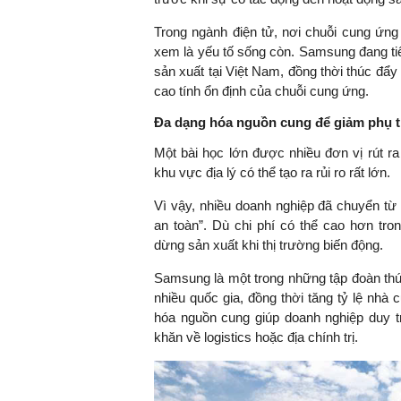
Trong ngành điện tử, nơi chuỗi cung ứng 
xem là yếu tố sống còn. Samsung đang tiế
sản xuất tại Việt Nam, đồng thời thúc đẩ
TS. Nguyễn Đức Độ - Ph
cao tính ổn định của chuỗi cung ứng.
Viện Kinh tế Tài chính
Đa dạng hóa nguồn cung để giảm phụ 
"Có rất nhiều vi
Một bài học lớn được nhiều đơn vị rút 
ngay từ bây giờ 
khu vực địa lý có thể tạo ra rủi ro rất lớn.
đang được tiến
đầu tư cho kho
Vì vậy, nhiều doanh nghiệp đã chuyển từ
nghệ; ban hành
an toàn”. Dù chi phí có thể cao hơn tr
khuyến khích đổ
dừng sản xuất khi thị trường biến động.
khởi nghiệp..."
Samsung là một trong những tập đoàn th
nhiều quốc gia, đồng thời tăng tỷ lệ nhà 
hóa nguồn cung giúp doanh nghiệp duy t
khăn về logistics hoặc địa chính trị.