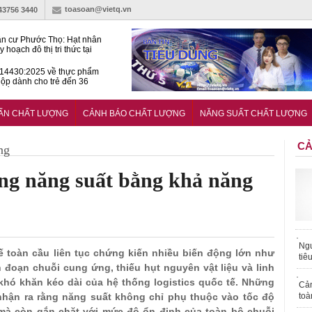
toasoan@vietq.vn
-43756 3440
n cư Phước Thọ: Hạt nhân
 hoạch đô thị tri thức tại
Long
14430:2025 về thực phẩm
ộp dành cho trẻ đến 36
tuổi
huẩn mới đánh giá khả năng
nứt của hỗn hợp bê tông
UẨN CHẤT LƯỢNG
CẢNH BÁO CHẤT LƯỢNG
NĂNG SUẤT CHẤT LƯỢNG
CẢ
ng
ng năng suất bằng khả năng
Ngư
tế toàn cầu liên tục chứng kiến nhiều biến động lớn như
tiê
án đoạn chuỗi cung ứng, thiếu hụt nguyên vật liệu và linh
hó khăn kéo dài của hệ thống logistics quốc tế. Những
Cả
nhận ra rằng năng suất không chỉ phụ thuộc vào tốc độ
toà
 mà còn gắn chặt với mức độ ổn định của toàn bộ chuỗi