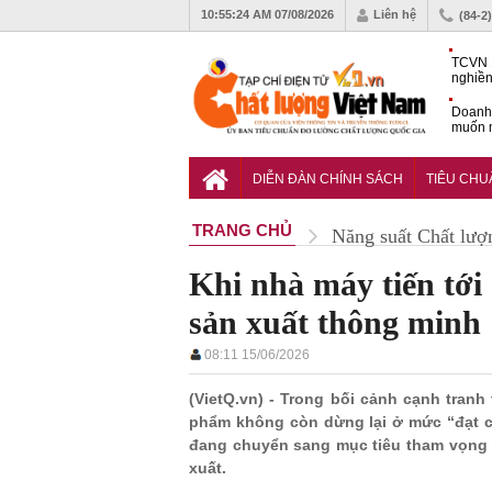
10:55:25 AM
07/08/2026
Liên hệ
(84-2
TCVN 
nghiền
Doanh
muốn m
Nam
Tiêu c
nghiệp
DIỄN ĐÀN CHÍNH SÁCH
TIÊU CH
TRANG CHỦ
Năng suất Chất lượ
Khi nhà máy tiến tới 
sản xuất thông minh
08:11 15/06/2026
(VietQ.vn) - Trong bối cảnh cạnh tran
phẩm không còn dừng lại ở mức “đạt ch
đang chuyển sang mục tiêu tham vọng h
xuất.