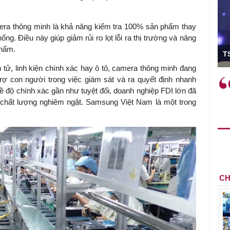
mera thông minh là khả năng kiểm tra 100% sản phẩm thay
ng. Điều này giúp giảm rủi ro lọt lỗi ra thị trường và nâng
ó Viện trưởng
phẩm.
T
tử, linh kiện chính xác hay ô tô, camera thông minh đang
trợ con người trong việc giám sát và ra quyết định nhanh
ệc phải làm
Việc sử dụng hiệu quả chính
về độ chính xác gần như tuyệt đối, doanh nghiệp FDI lớn đã
và trên thực tế
sách tài khóa không chỉ mang ý
chất lượng nghiêm ngặt. Samsung Việt Nam là một trong
 hành như tăng
nghĩa hỗ trợ ngắn hạn mà còn
a học công
đóng vai trò tạo nền tảng cho
 các cơ chế
tăng trưởng bền vững dài hạn.
i mới sáng tạo,
CH