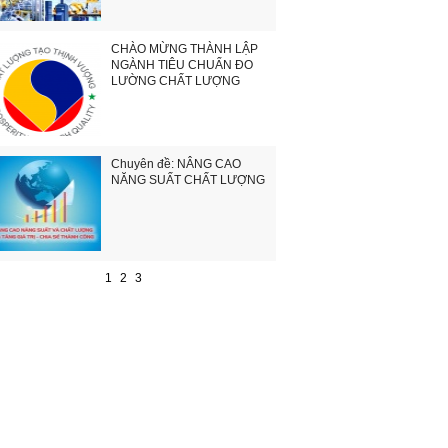
CHÀO MỪNG THÀNH LẬP
NGÀNH TIÊU CHUẨN ĐO
LƯỜNG CHẤT LƯỢNG
Chuyên đề: NÂNG CAO
NĂNG SUẤT CHẤT LƯỢNG
1
2
3