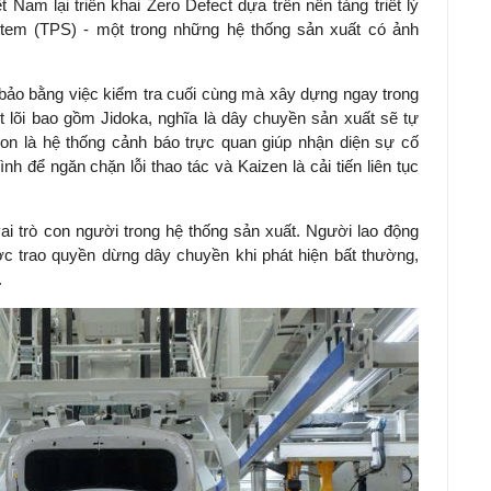
Nam lại triển khai Zero Defect dựa trên nền tảng triết lý
stem (TPS) - một trong những hệ thống sản xuất có ảnh
ảo bằng việc kiểm tra cuối cùng mà xây dựng ngay trong
t lõi bao gồm Jidoka, nghĩa là dây chuyền sản xuất sẽ tự
on là hệ thống cảnh báo trực quan giúp nhận diện sự cố
ình để ngăn chặn lỗi thao tác và Kaizen là cải tiến liên tục
ai trò con người trong hệ thống sản xuất. Người lao động
c trao quyền dừng dây chuyền khi phát hiện bất thường,
.