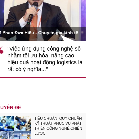
Ông Hoàng Quang Phòn
S Phan Đức Hiếu - Chuyên gia kinh tế
VCCI
"Việc ứng dụng công nghệ số
""Theo tôi, cần 
nhằm tối ưu hóa, nâng cao
gốc rễ về nhận
hiệu quả hoạt động logistics là
nghiệp cần coi
rất có ý nghĩa..."
động hài hoà là
triển..."
UYÊN ĐỀ
TIÊU CHUẨN, QUY CHUẨN
KỸ THUẬT PHỤC VỤ PHÁT
TRIỂN CÔNG NGHỆ CHIẾN
LƯỢC