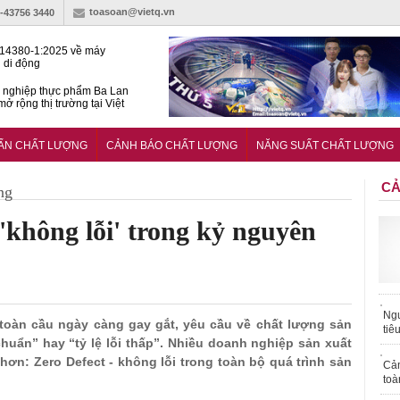
toasoan@vietq.vn
)-43756 3440
14380-1:2025 về máy
 di động
 nghiệp thực phẩm Ba Lan
ở rộng thị trường tại Việt
huẩn quốc gia hỗ trợ doanh
 chinh phục thị trường halal
UẨN CHẤT LƯỢNG
CẢNH BÁO CHẤT LƯỢNG
NĂNG SUẤT CHẤT LƯỢNG
CẢ
ng
'không lỗi' trong kỷ nguyên
Ngư
h toàn cầu ngày càng gay gắt, yêu cầu về chất lượng sản
tiê
uẩn” hay “tỷ lệ lỗi thấp”. Nhiều doanh nghiệp sản xuất
ơn: Zero Defect - không lỗi trong toàn bộ quá trình sản
Cả
toà