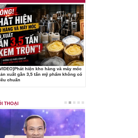
[VIDEO]Phát hiện kho hàng và máy móc
ản xuất gần 3,5 tấn mỹ phẩm không có
iêu chuẩn
I THOẠI