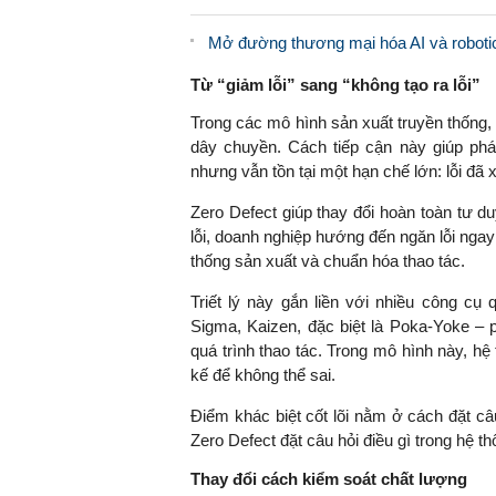
Mở đường thương mại hóa AI và robotic
Từ “giảm lỗi” sang “không tạo ra lỗi”
Trong các mô hình sản xuất truyền thống
dây chuyền. Cách tiếp cận này giúp phá
nhưng vẫn tồn tại một hạn chế lớn: lỗi đã 
Zero Defect giúp thay đổi hoàn toàn tư du
lỗi, doanh nghiệp hướng đến ngăn lỗi ngay
thống sản xuất và chuẩn hóa thao tác.
Triết lý này gắn liền với nhiều công cụ 
Sigma, Kaizen, đặc biệt là Poka-Yoke – 
quá trình thao tác. Trong mô hình này, hệ
kế để không thể sai.
Điểm khác biệt cốt lõi nằm ở cách đặt câu
Zero Defect đặt câu hỏi điều gì trong hệ th
Thay đổi cách kiểm soát chất lượng