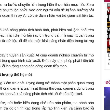
tạo ra bước chuyển lớn trong hiện thực hóa mục tiêu Zero
ng phụ thuộc nhiều vào con người vốn dễ bị ảnh hưởng bởi
 quan thì nay AI có thể đảm nhận vai trò giám sát liên tục
ó khả năng phân tích hình ảnh, phát hiện sai lệch nhỏ trên
 nhận diện lỗi lắp ráp chỉ trong vài mili giây. Quan trọng
 từ dữ liệu lỗi để cải thiện khả năng nhận diện trong tương
ừ dây chuyền sản xuất, AI giúp doanh nghiệp chuyển từ mô
s
 trong quá trình sản xuất. Điều này cho phép phát hiện bất
t
lỗi lan rộng sang các công đoạn tiếp theo.
t lượng thế hệ mới
ĐỐ
g kiểm tra chất lượng đang trở thành một phần quan trọng
 thống camera giám sát thông thường, camera dùng trong
nh ảnh và khả năng phân tích chi tiết ở cấp độ pixel.
ước, nứt hoặc biến dạng nhỏ trên sản phẩm, so sánh sản
m tra độ chính xác trong lắp ráp linh kiện và cảnh báo lỗi