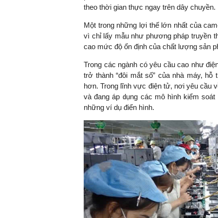
theo thời gian thực ngay trên dây chuyền.
Một trong những lợi thế lớn nhất của ca
vì chỉ lấy mẫu như phương pháp truyền thố
TS. Nguyễn Đức Độ - Ph
cao mức độ ổn định của chất lượng sản 
Viện Kinh tế Tài chính
Trong các ngành có yêu cầu cao như điện 
trở thành “đôi mắt số” của nhà máy, hỗ 
"Có rất nhiều vi
hơn. Trong lĩnh vực điện tử, nơi yêu cầu 
ngay từ bây giờ 
và đang áp dụng các mô hình kiểm soát 
đang được tiến
những ví dụ điển hình.
đầu tư cho kho
nghệ; ban hành
khuyến khích đổ
khởi nghiệp..."