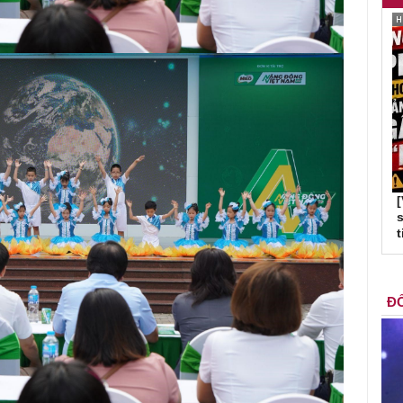
s
t
ĐỐ