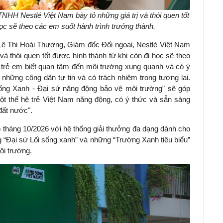
NHH Nestlé Việt Nam bày tỏ những giá trị và thói quen tốt
ọc sẽ theo các em suốt hành trình trưởng thành.
 Lê Thị Hoài Thương, Giám đốc Đối ngoại, Nestlé Việt Nam
ị và thói quen tốt được hình thành từ khi còn đi học sẽ theo
i trẻ em biết quan tâm đến môi trường xung quanh và có ý
những công dân tự tin và có trách nhiệm trong tương lai.
ống Xanh - Đại sứ năng động bảo vệ môi trường” sẽ góp
ột thế hệ trẻ Việt Nam năng động, có ý thức và sẵn sàng
đất nước".
vào tháng 10/2026 với hệ thống giải thưởng đa dạng dành cho
 “Đại sứ Lối sống xanh” và những “Trường Xanh tiêu biểu”
ôi trường.