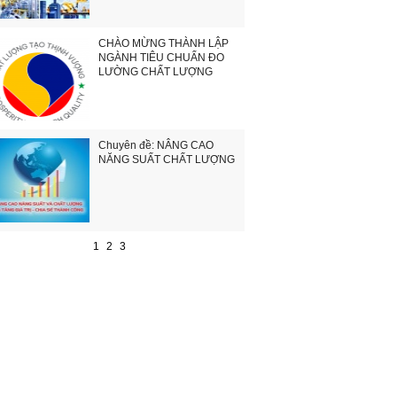
CHÀO MỪNG THÀNH LẬP
NGÀNH TIÊU CHUẨN ĐO
LƯỜNG CHẤT LƯỢNG
Chuyên đề: NÂNG CAO
NĂNG SUẤT CHẤT LƯỢNG
1
2
3