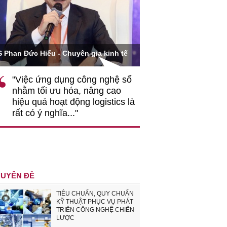
Ông Hoàng Quang Phòng - Phó C
 Hiếu - Chuyên gia kinh tế
VCCI
c ứng dụng công nghệ số
""Theo tôi, cần sự thay 
 tối ưu hóa, nâng cao
gốc rễ về nhận thức, d
quả hoạt động logistics là
nghiệp cần coi quan hệ 
ó ý nghĩa..."
động hài hoà là động lự
triển..."
UYÊN ĐỀ
TIÊU CHUẨN, QUY CHUẨN
KỸ THUẬT PHỤC VỤ PHÁT
TRIỂN CÔNG NGHỆ CHIẾN
LƯỢC