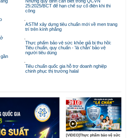
sáng
Những quy định cần biết trong QCVN
25:2025/BCT để hạn chế sự cố điện khi thi
công
o
ASTM xây dựng tiêu chuẩn mới về men trang
trí trên kính phẳng
mở
Thực phẩm bảo vệ sức khỏe giả bị thu hồi:
Tiêu chuẩn, quy chuẩn - 'lá chắn' bảo vệ
người tiêu dùng
 gần
Tiêu chuẩn quốc gia hỗ trợ doanh nghiệp
chinh phục thị trường halal
[VIDEO]Thực phẩm bảo vệ sức