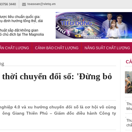
toasoan@vietq.vn
-43756 3440
lược tiêu chuẩn quốc gia:
ụ định hướng tổng thể, dài
o hoạt động tiêu chuẩn
huật sắp đặt không gian
ó chủ đích tại The Magnolia
 Ghana siết tiêu chuẩn quốc
i với xe cũ nhập khẩu?
UẨN CHẤT LƯỢNG
CẢNH BÁO CHẤT LƯỢNG
NĂNG SUẤT CHẤT LƯỢNG
CẢ
ng
 thời chuyển đổi số: 'Đừng bỏ
Thu
 nghiệp 4.0 và xu hướng chuyển đổi số là cơ hội vô cùng
tiê
!", ông Giang Thiên Phú – Giám đốc điều hành Công ty
Thu
chấ