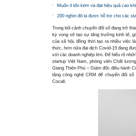
Muốn ít tốn kém và đạt hiệu quả cao kh
200 nghìn đô la được hỗ trợ cho các sta
Trong bối cảnh chuyển đổi số đang trở th
kỳ vọng sẽ tạo sự tăng trưởng kinh tế, 
của xã hội, đồng thời tạo ra nhiều việc
thức, hơn nữa đại dịch Covid-19 đang đượ
với các doanh nghiệp lớn. Để hiểu rõ nhữn
startup Việt Nam, phóng viên Chất lượng
Giang Thiên Phú – Giám đốc điều hành C
tảng công nghệ CRM để chuyển đổi số ch
Cocall.