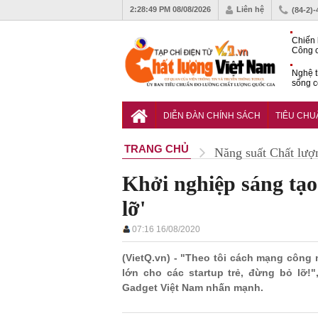
2:28:50 PM
08/08/2026
Liên hệ
(84-2)
Chiến 
Công c
hạn ch
Nghệ t
sống c
Vì sao
gia đố
DIỄN ĐÀN CHÍNH SÁCH
TIÊU CH
TRANG CHỦ
Năng suất Chất lượ
Khởi nghiệp sáng tạo
lỡ'
07:16 16/08/2020
(VietQ.vn) - "Theo tôi cách mạng công
lớn cho các startup trẻ, đừng bỏ lỡ
Gadget Việt Nam nhấn mạnh.