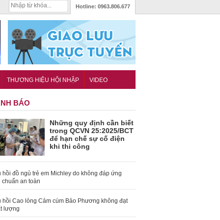
Hotline:
0963.806.677
THƯƠNG HIỆU HỘI NHẬP
VIDEO
NH BÁO
Những quy định cần biết
trong QCVN 25:2025/BCT
để hạn chế sự cố điện
khi thi công
 hồi đồ ngủ trẻ em Michley do không đáp ứng
u chuẩn an toàn
 hồi Cao lỏng Cảm cúm Bảo Phương không đạt
t lượng