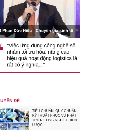
Ông Hoàng Quang Phòn
S Phan Đức Hiếu - Chuyên gia kinh tế
VCCI
"Việc ứng dụng công nghệ số
""Theo tôi, cần 
nhằm tối ưu hóa, nâng cao
gốc rễ về nhận
hiệu quả hoạt động logistics là
nghiệp cần coi
rất có ý nghĩa..."
động hài hoà là
triển..."
UYÊN ĐỀ
TIÊU CHUẨN, QUY CHUẨN
KỸ THUẬT PHỤC VỤ PHÁT
TRIỂN CÔNG NGHỆ CHIẾN
LƯỢC