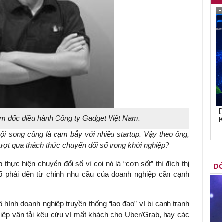
m đốc điều hành Công ty Gadget Việt Nam.
K
ội song cũng là cạm bẫy với nhiều startup. Vậy theo ông,
vượt qua thách thức chuyển đổi số trong khởi nghiệp?
thực hiện chuyển đổi số vì coi nó là “cơn sốt” thì đích thị
ĐỐ
ố phải đến từ chính nhu cầu của doanh nghiệp cần cạnh
 hình doanh nghiệp truyền thống “lao đao” vì bị cạnh tranh
hiệp vận tải kêu cứu vì mất khách cho Uber/Grab, hay các