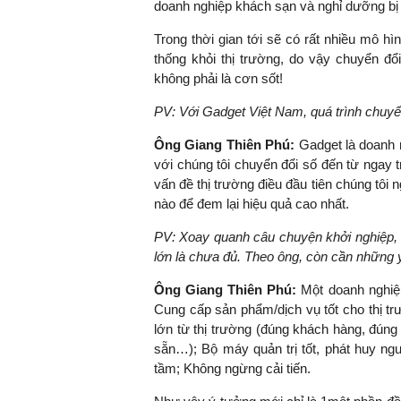
doanh nghiệp khách sạn và nghỉ dưỡng bị 
Trong thời gian tới sẽ có rất nhiều mô h
thống khỏi thị trường, do vậy chuyển đổ
không phải là cơn sốt!
TS. Nguyễn Đức Độ - Ph
Viện Kinh tế Tài chính
PV:
Với Gadget Việt Nam, quá trình chuyể
"Có rất nhiều vi
Ông Giang Thiên Phú:
Gadget là doanh 
ngay từ bây giờ 
với chúng tôi chuyển đổi số đến từ ngay t
đang được tiến
vấn đề thị trường điều đầu tiên chúng tôi
đầu tư cho kho
nào để đem lại hiệu quả cao nhất.
nghệ; ban hành
PV:
Xoay quanh câu chuyện khởi nghiệp, n
khuyến khích đổ
lớn là chưa đủ. Theo ông, còn cần những 
khởi nghiệp..."
Ông Giang Thiên Phú:
Một doanh nghiệp
Cung cấp sản phẩm/dịch vụ tốt cho thị t
lớn từ thị trường (đúng khách hàng, đúng
sẵn…); Bộ máy quản trị tốt, phát huy ngu
tầm; Không ngừng cải tiến.