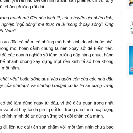
tiên (và rất nhỏ bé) để hình thành sản phẩm/dịch vụ, từ ý
ột chặng đường rất dài...
ưởng mạnh mẽ đến nền kinh tế, các chuyên gia nhận định,
h nghiệp "ngủ đông" mà thực ra là "sóng ở đáy sông". Ông
Việt Nam?
ên vơ đũa cả nắm, có những mô hình kinh doanh buộc phải
trong mọi hoàn cảnh chúng ta nên xoay sở để kiếm tiền.
ai để các doanh nghiệp số tăng trưởng gấp hàng chục, hàng
 thể nhanh chóng xây dựng một nền kinh tế số hóa không
y một năm.
p “chết yểu” hoặc sống dựa vào nguồn vốn của các nhà đầu
ại của startup? Và startup Gadget có tự tin sẽ đững vững
i có thể làm đúng ngay từ đầu, vì thế điều quan trọng nhất
n và phát huy tối đa giá trị cốt lõi, trong quá trình hoạt động
hiện chính mình để tự đứng vững trên đôi chân của mình.
g đi, liên tục cải tiến sản phẩm với một tầm nhìn chưa bao