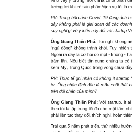
Như vậy ý tưởng mới chỉ là 1một phần đầu 
tưởng tới khi có sản phẩm/dịch vụ tốt là m
PV:
Trong bối cảnh Covid -19 đang ảnh h
đây không phải là giai đoạn để các doan
suy nghĩ gì về ý kiến này đối với startup 
Ông Giang Thiên Phú:
Tôi nghĩ không n
“ngủ đông” không tránh khỏi. Tuy nhiên 
Ngoài ra đây là cơ hôi có một - không - h
trăm lần. Nếu biết tận dụng chúng ta có
kém Mỹ, Trung Quốc trong vòng chưa đầ
PV:
Thực tế ghi nhận có không ít startu
tư. Ông nhận định đâu là mấu chốt thất b
trên đôi chân của mình?
Ông Giang Thiên Phú:
Với startup, ít a
theo tôi là tập trung tối đa cho một tầm nhì
phải liên tục thay đổi, thích nghi, hoàn t
Trải qua 5 năm phát triển, thử nhiều hướn