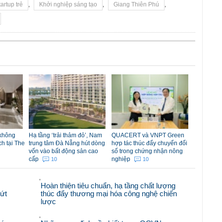
tartup trẻ
,
Khởi nghiệp sáng tạo
,
Giang Thiên Phú
,
 không
Hạ tầng ‘trải thảm đỏ’, Nam
QUACERT và VNPT Green
ch tại The
trung tâm Đà Nẵng hút dòng
hợp tác thúc đẩy chuyển đổi
vốn vào bất động sản cao
số trong chứng nhận nông
cấp
nghiệp
10
10
Hoàn thiện tiêu chuẩn, hạ tầng chất lượng
bứt
thúc đẩy thương mại hóa công nghệ chiến
lược