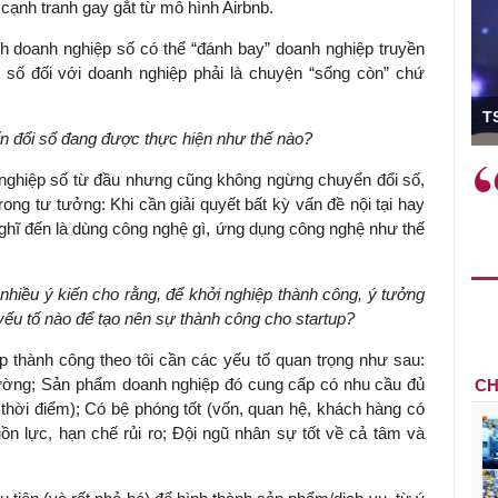
cạnh tranh gay gắt từ mô hình Airbnb.
ình doanh nghiệp số có thể “đánh bay” doanh nghiệp truyền
i số đối với doanh nghiệp phải là chuyện “sống còn” chứ
ó Viện trưởng
T
n đổi số đang được thực hiện như thế nào?
ệc phải làm
Việc sử dụng hiệu quả chính
nghiệp số từ đầu nhưng cũng không ngừng chuyển đổi số,
và trên thực tế
sách tài khóa không chỉ mang ý
rong tư tưởng: Khi cần giải quyết bất kỳ vấn đề nội tại hay
 hành như tăng
nghĩa hỗ trợ ngắn hạn mà còn
 nghĩ đến là dùng công nghệ gì, ứng dụng công nghệ như thế
a học công
đóng vai trò tạo nền tảng cho
 các cơ chế
tăng trưởng bền vững dài hạn.
hiều ý kiến cho rằng, để khởi nghiệp thành công, ý tưởng
i mới sáng tạo,
yếu tố nào để tạo nên sự thành công cho startup?
 thành công theo tôi cần các yếu tố quan trọng như sau:
rường; Sản phẩm doanh nghiệp đó cung cấp có nhu cầu đủ
CH
 thời điểm); Có bệ phóng tốt (vốn, quan hệ, khách hàng có
ồn lực, hạn chế rủi ro; Đội ngũ nhân sự tốt về cả tâm và