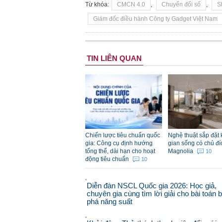
Từ khóa:
CMCN 4.0
,
Chuyển đổi số
,
S
Giám đốc điều hành Công ty Gadget Việt Nam
TIN LIÊN QUAN
Chiến lược tiêu chuẩn quốc
Nghệ thuật sắp đặt
gia: Công cụ định hướng
gian sống có chủ đí
tổng thể, dài hạn cho hoạt
Magnolia
10
động tiêu chuẩn
10
Diễn đàn NSCL Quốc gia 2026: Học giả,
chuyên gia cùng tìm lời giải cho bài toán 
phá năng suất