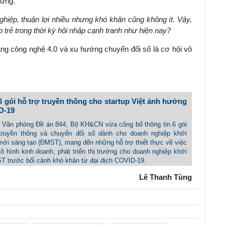
vững.
hiệp, thuận lợi nhiều nhưng khó khăn cũng không ít. Vậy,
 trẻ trong thời kỳ hội nhập cạnh tranh như hiện nay?
ng công nghệ 4.0 và xu hướng chuyển đổi số là cơ hội vô
 gói hỗ trợ truyền thông cho startup Việt ảnh hưởng
D-19
 - Văn phòng Đề án 844, Bộ KH&CN vừa công bố thông tin 6 gói
truyền thông và chuyển đổi số dành cho doanh nghiệp khởi
mới sáng tạo (ĐMST), mang đến những hỗ trợ thiết thực về việc
 hình kinh doanh, phát triển thị trường cho doanh nghiệp khởi
T trước bối cảnh khó khăn từ đại dịch COVID-19.
Lê Thanh Tùng