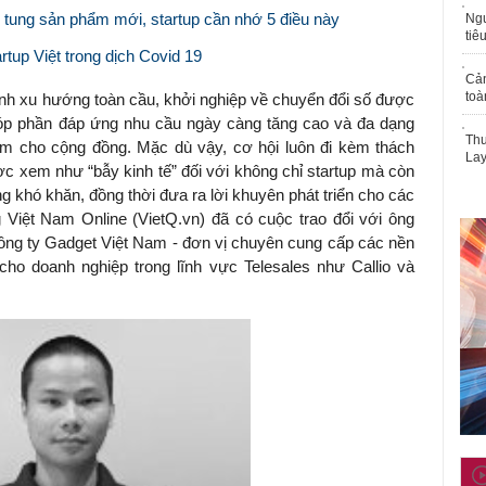
i tung sản phẩm mới, startup cần nhớ 5 điều này
Ngư
tiê
rtup Việt trong dịch Covid 19
Cả
toà
ành xu hướng toàn cầu, khởi nghiệp về chuyển đổi số được
góp phần đáp ứng nhu cầu ngày càng tăng cao và đa dạng
Thu
 làm cho cộng đồng. Mặc dù vậy, cơ hội luôn đi kèm thách
Lay
c xem như “bẫy kinh tế” đối với không chỉ startup mà còn
g khó khăn, đồng thời đưa ra lời khuyên phát triển cho các
 Việt Nam Online (VietQ.vn) đã có cuộc trao đổi với ông
ông ty Gadget Việt Nam - đơn vị
chuyên cung cấp các nền
o doanh nghiệp trong lĩnh vực Telesales như Callio và