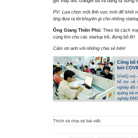
giờ thay đổi, Gadget đã và đang tự đứng 
PV:
Lựa chọn một lĩnh vực mới để khởi ng
ông đưa ra lời khuyên gì cho những startup
Ông Giang Thiên Phú:
Theo tôi cách mạ
cùng lớn cho các startup trẻ, đừng bỏ lỡ!
Cảm ơn anh với những chia sẻ trên!
Công bố 6
bởi COVI
(VietQ.vn)
hỗ trợ về 
nghiệp đổi 
quảng bá mô
nghiệp ĐMS
Thích và chia sẻ bài viết: