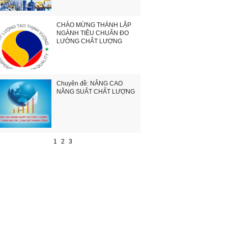
CHÀO MỪNG THÀNH LẬP
NGÀNH TIÊU CHUẨN ĐO
LƯỜNG CHẤT LƯỢNG
Chuyên đề: NÂNG CAO
NĂNG SUẤT CHẤT LƯỢNG
1
2
3