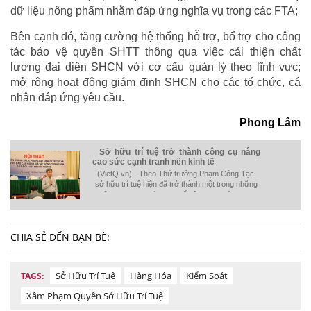
dữ liệu nông phẩm nhằm đáp ứng nghĩa vụ trong các FTA;
Bên cạnh đó, tăng cường hệ thống hỗ trợ, bổ trợ cho công
tác bảo vệ quyền SHTT thông qua việc cải thiện chất
lượng đại diện SHCN với cơ cấu quản lý theo lĩnh vực;
mở rộng hoạt động giám định SHCN cho các tổ chức, cá
nhân đáp ứng yêu cầu.
Phong Lâm
Sở hữu trí tuệ trở thành công cụ nâng
cao sức cạnh tranh nền kinh tế
(VietQ.vn) - Theo Thứ trưởng Phạm Công Tạc,
sở hữu trí tuệ hiện đã trở thành một trong những
công cụ được sử dụng để nâng cao sức cạnh
tranh của doanh nghiệp và cả nền kinh tế.
CHIA SẺ ĐẾN BẠN BÈ:
Sở Hữu Trí Tuệ
Hàng Hóa
Kiểm Soát
TAGS:
Xâm Phạm Quyền Sở Hữu Trí Tuệ