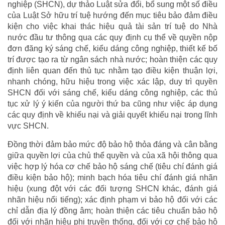
nghiệp (SHCN), dự thảo Luật sửa đổi, bổ sung một số điều
của Luật Sở hữu trí tuệ hướng đến mục tiêu bảo đảm điều
kiện cho việc khai thác hiệu quả tài sản trí tuệ do Nhà
nước đầu tư thông qua các quy định cụ thể về quyền nộp
đơn đăng ký sáng chế, kiểu dáng công nghiệp, thiết kế bố
trí được tạo ra từ ngân sách nhà nước; hoàn thiện các quy
định liên quan đến thủ tục nhằm tạo điều kiện thuận lợi,
nhanh chóng, hữu hiệu trong việc xác lập, duy trì quyền
SHCN đối với sáng chế, kiểu dáng công nghiệp, các thủ
tục xử lý ý kiến của người thứ ba cũng như việc áp dụng
các quy định về khiếu nại và giải quyết khiếu nại trong lĩnh
vực SHCN.
Đồng thời đảm bảo mức độ bảo hộ thỏa đáng và cân bằng
giữa quyền lợi của chủ thể quyền và của xã hội thông qua
việc hợp lý hóa cơ chế bảo hộ sáng chế (tiêu chí đánh giá
điều kiện bảo hộ); minh bạch hóa tiêu chí đánh giá nhãn
hiệu (xung đột với các đối tượng SHCN khác, đánh giá
nhãn hiệu nổi tiếng); xác định phạm vi bảo hộ đối với các
chỉ dẫn địa lý đồng âm; hoàn thiện các tiêu chuẩn bảo hộ
đối với nhãn hiệu phi truyền thống, đối với cơ chế bảo hộ