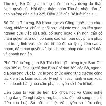
Thương, Bộ Công an trong quá trình xây dựng dự thảo
Nghị quyết của Hội đồng thẩm phán Tòa án nhân dân tối
cao hướng dẫn điều 225, Điều 226 của Bộ luật hình sự.
Bộ Công Thương, Bộ Khoa học và Công nghệ theo chức
năng, nhiệm vụ chủ trì, phối hợp với các cơ quan liên quan
nghiên cứu việc sửa đổi, bổ sung hoặc kiến nghị cấp có
thẩm quyền sửa đổi, bổ sung các văn bản quy phạm pháp
luật trong lĩnh vực sở hữu trí tuệ để xử lý nghiêm các vi
phạm, đảm bảo quyền và lợi ích hợp pháp của người dân
và doanh nghiệp.
Phó Thủ tướng giao Bộ Tài chính (Thường trực Ban Chỉ
đạo 389 quốc gia) chỉ đạo Ban Chỉ đạo 389 các Bộ, ngành,
địa phương và các lực lượng chức năng tăng cường công
tác kiểm tra, kiểm soát, xử lý nghiêm các hành vi sản xuất,
kinh doanh hàng hóa xâm phạm quyền sở hữu trí tuệ.
Liên quan tới vấn đề trên, Bộ Khoa học và Công nghệ
cũng đang đề nghị xây dựng Luật sửa đổi, bổ sung một số
điều của Luật Sở hữu trí tuệ. Về quyền sở hữu công