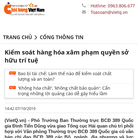
Hotline: 0963.806.677
Toasoan@vietq.vn
TRANG CHỦ
CỔNG THÔNG TIN
Kiểm soát hàng hóa xâm phạm quyền sở
hữu trí tuệ
Bao bì tái chế: Làm thế nào để kiểm soát chất
lượng và an toàn?
'Không hóa chất', 'không chất bảo quản': Cẩn
trọng những lời quảng cáo dễ gây hiểu lầm
14:42 07/10/2019
(VietQ.vn) - Phó Trưởng Ban Thường trực BCĐ 389 Quốc
gia Đinh Tiến Dũng vừa giao Tổng cục Hải quan chủ trì phối
hợp với Văn phòng Thường trực BCĐ 389 Quốc gia có văn
bản chỉ đạo BCĐ 389 các Bộ, ngành, địa phương và lực