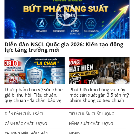
Diễn đàn NSCL Quốc gia 2026: Kiến tạo động
lực tăng trưởng mới
Thực phẩm bảo vệ sức khỏe
Phát hiện kho hàng và máy
giả bị thu hồi: Tiêu chuẩn,
móc sản xuất gần 3,5 tấn mỹ
quy chuẩn - 'lá chắn' bảo vệ
phẩm không có tiêu chuẩn
người tiêu dùng
DIỄN ĐÀN CHÍNH SÁCH
TIÊU CHUẨN CHẤT LƯỢNG
CẢNH BÁO CHẤT LƯỢNG
NĂNG SUẤT CHẤT LƯỢNG
THƯƠNG HIỆU HỘI NHẬP
VIDEO