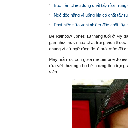
Bóc trần chiêu dùng chất tẩy rửa Trun
Ngộ độc nặng vì uống bia có chất tẩy r
Phát hiện sữa vani nhiễm độc chất tẩy 
Bé Rainbow Jones 18 tháng tuổi ở Mỹ đã 
gần như mù vì hóa chất trong viên thuốc
chúng vì cứ ngỡ rằng đó là một món đồ ch
May mắn lúc đó người mẹ Simone Jones, 2
rửa vết thương cho bé nhưng tình trạng 
viện.