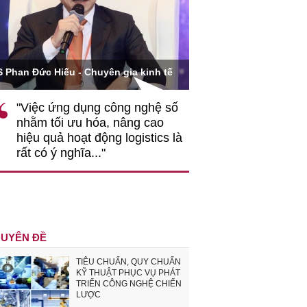
Ông Hoàng Quang Phòn
S Phan Đức Hiếu - Chuyên gia kinh tế
VCCI
"Việc ứng dụng công nghệ số
""Theo tôi, cần 
nhằm tối ưu hóa, nâng cao
gốc rễ về nhận
hiệu quả hoạt động logistics là
nghiệp cần coi
rất có ý nghĩa..."
động hài hoà là
triển..."
UYÊN ĐỀ
TIÊU CHUẨN, QUY CHUẨN
KỸ THUẬT PHỤC VỤ PHÁT
TRIỂN CÔNG NGHỆ CHIẾN
LƯỢC