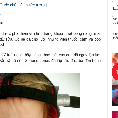
g Quốc chế biến nước tương
Thu
Lay
ửa
Vin
rửa
ca 
được phát hiện với tình trạng khuôn mặt bỏng nặng, mắt
Sản
kiể
 tẩy rửa. Cô bé đã chơi với những viên thuốc, cầm và bóp
ơi.
7 tuổi nghe thấy tiếng khóc thét của con đã ngay lập tức
vẫn rất tệ nên Simone Jones đã lập tức đưa bé đến bệnh