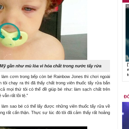
[
Mỹ gần như mù lòa vì hóa chất trong nước tẩy rửa
n
 làm cơm trong bếp còn bé Rainbow Jones thì chơi ngoài
 tôi chạy ra thì đã thấy chất trong viên thuốc tẩy rửa bắn
cả mọi thứ tôi có thể đề giúp bé như: làm sạch chất trên
ẫn rất tồi tệ.”
ĐỐ
t làm sao bé có thể lấy được những viên thuốc tẩy rửa về
húng rất cẩn thận. Thực sự lúc đó tôi đã cảm thấy rất hoảng