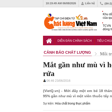
10:19:51 AM
06/08/2026
Liên hệ
(84-2
Khu dâ
của quy
Vĩnh 
TCVN 
đóng h
tháng 
Tiêu c
chống 
DIỄN ĐÀN CHÍNH SÁCH
TIÊU CH
nhựa
CẢNH BÁO CHẤT LƯỢNG
Môi t
Mắt gần như mù vì hó
rửa
06:46 23/06/2016
(VietQ.vn) - Mới đây một em bé 18 thá
95% gần như mù vì một viên thuốc tẩy r
Sự kiện:
Hóa chất trong thực phẩm