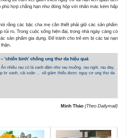
áp phù hợp chẳng hạn như đóng hộp với nhãn mác kém hấp
ói rằng các bậc cha mẹ cần thiết phải giữ các sản phẩm
p rủi ro. Trong cuộc sống hiện đại, trong nhà ngày càng có
ác sản phẩm gia dụng. Để tránh cho trẻ em bị các tai nạn
 thận.
– ‘chiến binh’ chống ung thư da hiệu quả
- Ăn nhiều rau có lá xanh đậm như rau muống, rau ngót, rau đay,
súp lơ xanh, cải xoăn … sẽ giảm thiểu được nguy cơ ung thư da
Minh Thảo
(Theo Dailymail)