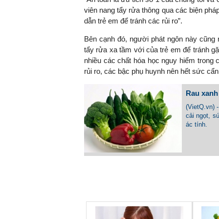
viên nang tẩy rửa thông qua các biện ph
dẫn trẻ em để tránh các rủi ro”.
Bên cạnh đó, người phát ngôn này cũng n
tẩy rửa xa tầm với của trẻ em để tránh gặ
nhiều các chất hóa học nguy hiểm trong c
rủi ro, các bậc phụ huynh nên hết sức cẩn
Rau xanh 
(VietQ.vn) 
cải ngọt, 
ác tính.