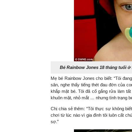
Bé Rainbow Jones 18 tháng tuổi ở 
Mẹ bé Rainbow Jones cho biết: “Tôi đang
sân, nghe thấy tiếng thét đau đớn của con
khắp mặt bé. Tôi đã cố gắng rửa làm tất 
khuôn mặt, nhỏ mắt … nhưng tình trạng bé v
Chị chia sẻ thêm: “Tôi thực sự không biế
chơi từ lúc nào vì gia đình tôi luôn cất c
sợ.”