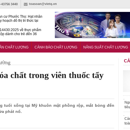
toasoan@vietq.vn
)-43756 3440
n cư Phước Thọ: Hạt nhân
 hoạch đô thị tri thức tại
Long
14430:2025 về thực phẩm
ộp dành cho trẻ đến 36
tuổi
huẩn mới đánh giá khả năng
nứt của hỗn hợp bê tông
UẨN CHẤT LƯỢNG
CẢNH BÁO CHẤT LƯỢNG
NĂNG SUẤT CHẤT LƯỢNG
CẢ
rường
a chất trong viên thuốc tẩy
Ngư
ng tuổi sống tại Mỹ khuôn mặt phồng rộp, mắt bỏng đến
tiê
ửa phát nổ.
Cả
toà