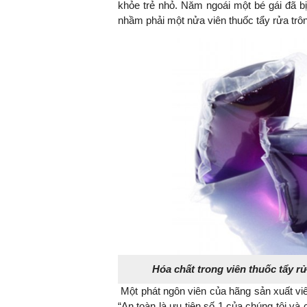
khỏe trẻ nhỏ. Năm ngoái một bé gái đã bị
nhầm phải một nửa viên thuốc tẩy rửa trông
Hóa chất trong viên thuốc tẩy rử
Một phát ngôn viên của hãng sản xuất viên
“An toàn là ưu tiên số 1 của chúng tôi và