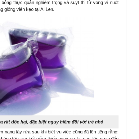
 bỏng thực quản nghiêm trọng và suýt thì tử vong vì nuốt
 giống viên kẹo tại Ai Len.
a rất độc hại, đặc biệt nguy hiểm đối với trẻ nhỏ
 nang tẩy rửa sau khi biết vụ việc cũng đã lên tiếng rằng:
 chúng tôi cam kết giảm thiểu nguy cơ tai nạn liên quan đến