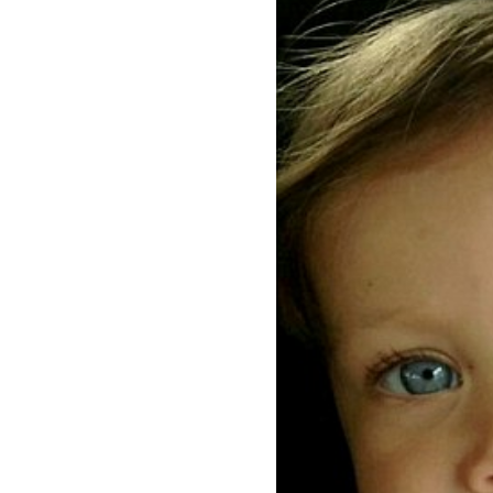
TS. Nguyễn Đức Độ - Ph
Viện Kinh tế Tài chính
"Có rất nhiều vi
ngay từ bây giờ 
đang được tiến
đầu tư cho kho
nghệ; ban hành
khuyến khích đổ
khởi nghiệp..."