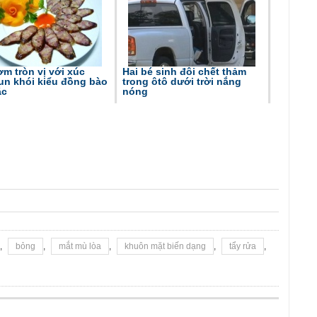
m tròn vị với xúc
Hai bé sinh đôi chết thảm
un khói kiểu đồng bào
trong ôtô dưới trời nắng
ắc
nóng
,
bỏng
,
mắt mù lòa
,
khuôn mặt biến dạng
,
tẩy rửa
,