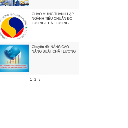
CHÀO MỪNG THÀNH LẬP
NGÀNH TIÊU CHUẨN ĐO
LƯỜNG CHẤT LƯỢNG
Chuyên đề: NÂNG CAO
NĂNG SUẤT CHẤT LƯỢNG
1
2
3