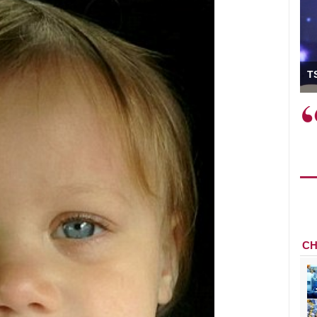
ó Viện trưởng
T
ệc phải làm
Việc sử dụng hiệu quả chính
và trên thực tế
sách tài khóa không chỉ mang ý
 hành như tăng
nghĩa hỗ trợ ngắn hạn mà còn
a học công
đóng vai trò tạo nền tảng cho
 các cơ chế
tăng trưởng bền vững dài hạn.
i mới sáng tạo,
CH