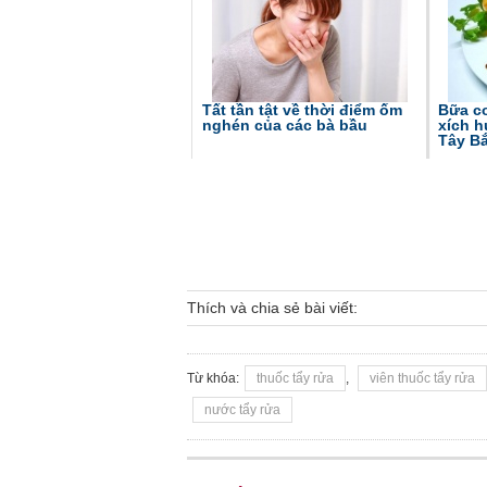
Tất tần tật về thời điểm ốm
Bữa cơ
nghén của các bà bầu
xích h
Tây B
Thích và chia sẻ bài viết:
Từ khóa:
thuốc tẩy rửa
,
viên thuốc tẩy rửa
nước tẩy rửa