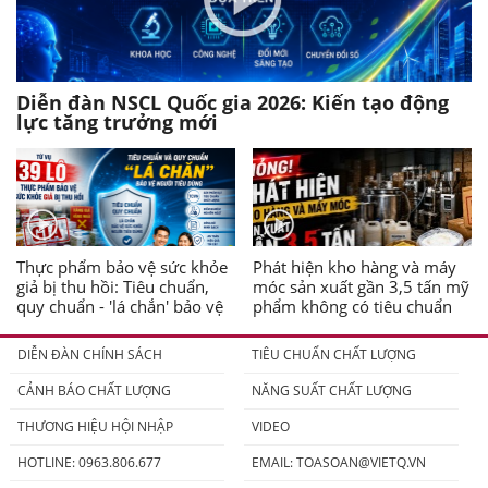
Diễn đàn NSCL Quốc gia 2026: Kiến tạo động
lực tăng trưởng mới
Thực phẩm bảo vệ sức khỏe
Phát hiện kho hàng và máy
giả bị thu hồi: Tiêu chuẩn,
móc sản xuất gần 3,5 tấn mỹ
quy chuẩn - 'lá chắn' bảo vệ
phẩm không có tiêu chuẩn
người tiêu dùng
DIỄN ĐÀN CHÍNH SÁCH
TIÊU CHUẨN CHẤT LƯỢNG
CẢNH BÁO CHẤT LƯỢNG
NĂNG SUẤT CHẤT LƯỢNG
THƯƠNG HIỆU HỘI NHẬP
VIDEO
HOTLINE: 0963.806.677
EMAIL:
TOASOAN@VIETQ.VN