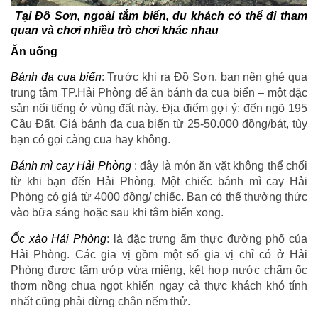
Tại Đồ Sơn, ngoài tắm biển, du khách có thể đi tham
quan và chơi nhiều trò chơi khác nhau
Ăn uống
Bánh đa cua biển
: Trước khi ra Đồ Sơn, bạn nên ghé qua
trung tâm TP.Hải Phòng để ăn bánh đa cua biển – một đặc
sản nổi tiếng ở vùng đất này. Địa điểm gợi ý: đến ngõ 195
Cầu Đất. Giá bánh đa cua biển từ 25-50.000 đồng/bát, tùy
bạn có gọi càng cua hay không.
Bánh mì cay Hải Phòng
: đây là món ăn vặt không thể chối
từ khi bạn đến Hải Phòng. Một chiếc bánh mì cay Hải
Phòng có giá từ 4000 đồng/ chiếc. Bạn có thể thường thức
vào bữa sáng hoặc sau khi tắm biển xong.
Ốc xào Hải Phòng
: là đặc trưng ẩm thực đường phố của
Hải Phòng. Các gia vị gồm một số gia vị chỉ có ở Hải
Phòng được tẩm ướp vừa miệng, kết hợp nước chấm ốc
thơm nồng chua ngọt khiến ngay cả thực khách khó tính
nhất cũng phải dừng chân nếm thử.