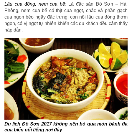
Lẩu cua đồng, nem cua bể
: Là đặc sản Đồ Sơn – Hải
Phòng, nem cua bể có thịt cua ngọt, chắc và phần gạch
cua ngon béo ngậy đặc trưng; còn nồi lẩu cua đồng thơm
ngon, có vị ngọt tự nhiên khiến các du khách đều cảm thấy
hấp dẫn.
Du lịch Đồ Sơn 2017 không nên bỏ qua món bánh đa
cua biển nổi tiếng nơi đây