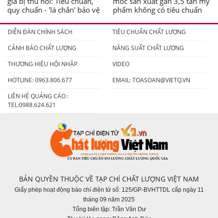
giả bị thu hồi: Tiêu chuẩn,
móc sản xuất gần 3,5 tấn mỹ
quy chuẩn - 'lá chắn' bảo vệ
phẩm không có tiêu chuẩn
người tiêu dùng
DIỄN ĐÀN CHÍNH SÁCH
TIÊU CHUẨN CHẤT LƯỢNG
CẢNH BÁO CHẤT LƯỢNG
NĂNG SUẤT CHẤT LƯỢNG
THƯƠNG HIỆU HỘI NHẬP
VIDEO
HOTLINE: 0963.806.677
EMAIL:
TOASOAN@VIETQ.VN
LIÊN HỆ QUẢNG CÁO :
TEL:0988.624.621
BẢN QUYỀN THUỘC VỀ TẠP CHÍ CHẤT LƯỢNG VIỆT NAM
Giấy phép hoạt động báo chí điện tử số: 125/GP-BVHTTDL cấp ngày 11
tháng 09 năm 2025
Tổng biên tập: Trần Văn Dư