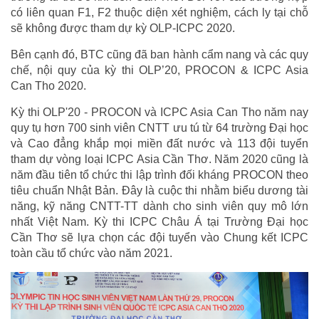
có liên quan F1, F2 thuộc diện xét nghiệm, cách ly tại chỗ
sẽ không được tham dự kỳ OLP-ICPC 2020.
Bên cạnh đó, BTC cũng đã ban hành cẩm nang và các quy
chế, nội quy của kỳ thi OLP’20, PROCON & ICPC Asia
Can Tho 2020.
Kỳ thi OLP'20 - PROCON và ICPC Asia Can Tho năm nay
quy tụ hơn 700 sinh viên CNTT ưu tú từ 64 trường Đại học
và Cao đẳng khắp mọi miền đất nước và 113 đội tuyển
tham dự vòng loại ICPC Asia Cần Thơ. Năm 2020 cũng là
năm đầu tiên tổ chức thi lập trình đối kháng PROCON theo
tiêu chuẩn Nhật Bản. Đây là cuộc thi nhằm biểu dương tài
năng, kỹ năng CNTT-TT dành cho sinh viên quy mô lớn
nhất Việt Nam. Kỳ thi ICPC Châu Á tại Trường Đại học
Cần Thơ sẽ lựa chọn các đội tuyển vào Chung kết ICPC
toàn cầu tổ chức vào năm 2021.