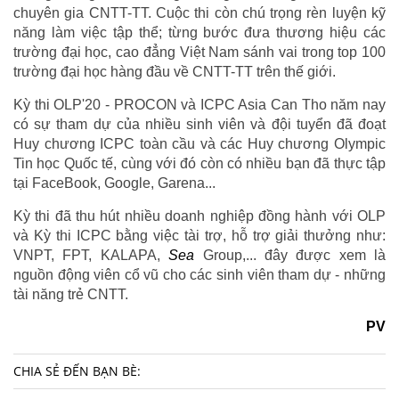
chuyên gia CNTT-TT. Cuộc thi còn chú trọng rèn luyện kỹ
năng làm việc tập thể; từng bước đưa thương hiệu các
trường đại học, cao đẳng Việt Nam sánh vai trong top 100
trường đại học hàng đầu về CNTT-TT trên thế giới.
Kỳ thi OLP'20 - PROCON và ICPC Asia Can Tho năm nay
có sự tham dự của nhiều sinh viên và đội tuyển đã đoạt
Huy chương ICPC toàn cầu và các Huy chương Olympic
Tin học Quốc tế, cùng với đó còn có nhiều bạn đã thực tập
tại FaceBook, Google, Garena...
Kỳ thi đã thu hút nhiều doanh nghiệp đồng hành với OLP
và Kỳ thi ICPC bằng việc tài trợ, hỗ trợ giải thưởng như:
VNPT, FPT, KALAPA,
Sea
Group,... đây được xem là
nguồn động viên cổ vũ cho các sinh viên tham dự - những
tài năng trẻ CNTT.
PV
CHIA SẺ ĐẾN BẠN BÈ: