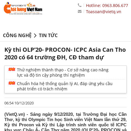
Hotline: 0963.806.677
Toasoan@vietq.vn
CÔNG NGHỆ
TIN TỨC
Kỳ thi OLP’20- PROCON- ICPC Asia Can Tho
2020 có 64 trường ĐH, CĐ tham dự
Thử nghiệm thành thạo - Cơ sở nâng cao năng
lực và độ tin cậy phòng thí nghiệm
Chuẩn hóa hệ thống quản lý AI, đáp ứng yêu cầu
phát triển có trách nhiệm
06:54 10/12/2020
(VietQ.vn) - Sáng ngày 9/12/2020, tại Trường Đại học Cần
Thơ, kỳ thi Olympic Tin học Sinh viên Việt Nam lần thứ 29,
Kỳ thi Procon và Kỳ thi Lập trình sinh viên quốc tế ICPC
khu vực Châu Á- Cần Thơ năm 2020 (OLP'20- PROCON và