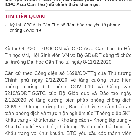
ICPC Asia Can Tho ) đã chính thức khai mạc.
TIN LIÊN QUAN
Kỳ thi ICPC Asia Cần Thơ sẽ đảm bảo các yếu tố phòng
chống Covid-19
Kỳ thi OLP'20 - PROCON và ICPC Asia Can Tho do Hội
Tin học VN, Hội Sinh viên VN và Bộ GD&ĐT đồng tổ chức
tại trường Đại học Cần Thơ từ ngày 8-11/12/2020.
Căn cứ theo Công điện số 1699/CĐ-TTg của Thủ tướng
Chính phủ ngày 2/12/2020 về tăng cường thực hiện
phòng, chống dịch bệnh COVID-19 và Công văn
5210/GDĐT-GGTC của Bộ Giáo dục và Đào tạo ngày
2/12/2020 về tăng cường biện pháp phòng chống dịch
COVID-19 trong trường học, Ban tổ chức sẽ đảm bảo an
toàn phòng dịch và thực hiện nghiêm túc "Thông điệp 5K":
Khẩu trang - Khử khuẩn - Khoảng cách - Không tập trung –
Khai báo y tế. Đặc biệt, chú trọng 2K đầu tiên bắt buộc là:
Khẩu trang và Khử khuẩn. BTC yêu cầu các thành viên