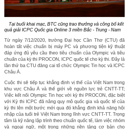
Tại buổi khai mạc, BTC cũng trao thưởng và công bố kết
quả giải ICPC Quốc gia Online 3 miền Bắc - Trung - Nam
Từ ngày 7/12/2020, trường Đại học Cần Thơ (CTU) đã
hoàn tất việc
chuẩn bị máy PC và phương tiện kỹ thuật
đáp ứng đủ yêu cầu theo tiêu chuẩn của Olympic và tiêu
chuẩn của kỳ thi PROCON, ICPC quốc tế cho kỳ thi. Đây là
lần thứ ba CTU đăng cai tổ chức Olympic Tin học và ICPC
Châu Á.
Cuộc thi sẽ tiếp tục khẳng định vị thế của Việt Nam trong
khu vực Châu Á và thế giới về nguồn lực trẻ CNTT-TT;
Việc kết nối Olympic Tin học với kỳ thi PROCON, đặc biệt
với Kỳ thi ICPC đã nâng quy mô quốc gia và quốc tế của
kỳ thi lên một bước mới qua đó khẳng định khả năng hội
nhập của tuổi trẻ Việt Nam trong lĩnh vực CNTT-TT. Trọng
tâm là kỹ năng lập trình theo chuẩn quốc tế, làm việc nhóm
và ngoại ngữ, một trong những nền tảng cơ bản cho