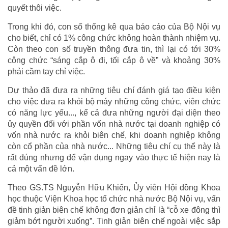
quyết thôi việc.
Trong khi đó, con số thống kê qua báo cáo của Bộ Nội vụ
cho biết, chỉ có 1% công chức không hoàn thành nhiệm vụ.
Còn theo con số truyền thông đưa tin, thì lại có tới 30%
công chức “sáng cắp ô đi, tối cắp ô về” và khoảng 30%
phải cầm tay chỉ việc.
Dự thảo đã đưa ra những tiêu chí đánh giá tạo điều kiện
cho việc đưa ra khỏi bộ máy những công chức, viên chức
có năng lực yếu..., kể cả đưa những người đại diện theo
ủy quyền đối với phần vốn nhà nước tại doanh nghiệp có
vốn nhà nước ra khỏi biên chế, khi doanh nghiệp không
còn cổ phần của nhà nước... Những tiêu chí cụ thể này là
rất đúng nhưng để vận dụng ngay vào thực tế hiện nay là
cả một vấn đề lớn.
Theo GS.TS Nguyễn Hữu Khiển, Ủy viên Hội đồng Khoa
học thuộc Viện Khoa học tổ chức nhà nước Bộ Nội vụ, vấn
đề tinh giản biên chế không đơn giản chỉ là “cỗ xe đông thì
giảm bớt người xuống”. Tinh giản biên chế ngoài việc sắp