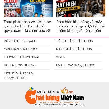
Thực phẩm bảo vệ sức khỏe
Phát hiện kho hàng và máy
giả bị thu hồi: Tiêu chuẩn,
móc sản xuất gần 3,5 tấn mỹ
quy chuẩn - 'lá chắn' bảo vệ
phẩm không có tiêu chuẩn
người tiêu dùng
DIỄN ĐÀN CHÍNH SÁCH
TIÊU CHUẨN CHẤT LƯỢNG
CẢNH BÁO CHẤT LƯỢNG
NĂNG SUẤT CHẤT LƯỢNG
THƯƠNG HIỆU HỘI NHẬP
VIDEO
HOTLINE: 0963.806.677
EMAIL:
TOASOAN@VIETQ.VN
LIÊN HỆ QUẢNG CÁO :
TEL:0988.624.621