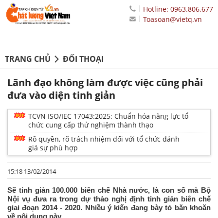
Hotline: 0963.806.677
Toasoan@vietq.vn
TRANG CHỦ
ĐỐI THOẠI
Lãnh đạo không làm được việc cũng phải
đưa vào diện tinh giản
TCVN ISO/IEC 17043:2025: Chuẩn hóa năng lực tổ
chức cung cấp thử nghiệm thành thạo
Rõ quyền, rõ trách nhiệm đối với tổ chức đánh
giá sự phù hợp
15:18 13/02/2014
Sẽ tinh giản 100.000 biên chế Nhà nước, là con số mà Bộ
Nội vụ đưa ra trong dự thảo nghị định tinh giản biên chế
giai đoạn 2014 - 2020. Nhiều ý kiến đang bày tỏ băn khoăn
về nội dung này.