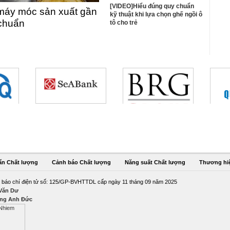
[VIDEO]Hiểu đúng quy chuẩn
máy móc sản xuất gần
kỹ thuật khi lựa chọn ghế ngồi ô
 chuẩn
tô cho trẻ
ẩn Chất lượng
Cảnh báo Chất lượng
Năng suất Chất lượng
Thương hi
 báo chí điện tử số: 125/GP-BVHTTDL cấp ngày 11 tháng 09 năm 2025
 Văn Dư
ng Anh Đức