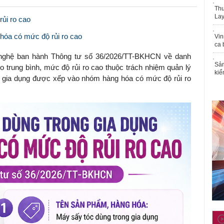
Thu
Lay
ủi ro cao
hóa có mức độ rủi ro cao
Vin
ca 
nghệ ban hành Thông tư số 36/2026/TT-BKHCN về danh
Sản
 trung bình, mức độ rủi ro cao thuộc trách nhiệm quản lý
kiể
g gia dụng được xếp vào nhóm hàng hóa có mức độ rủi ro