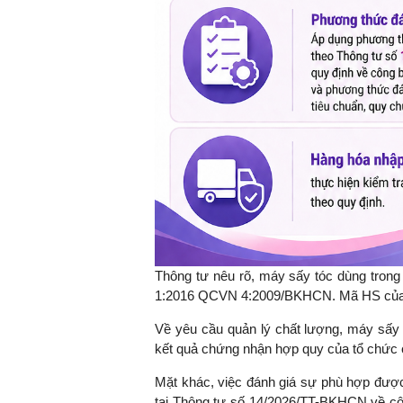
TS. Nguyễn Đức Độ - Ph
Viện Kinh tế Tài chính
"Có rất nhiều vi
ngay từ bây giờ 
đang được tiến
đầu tư cho kho
nghệ; ban hành
khuyến khích đổ
khởi nghiệp..."
Thông tư nêu rõ, máy sấy tóc dùng tro
1:2016 QCVN 4:2009/BKHCN. Mã HS của 
Về yêu cầu quản lý chất lượng, máy sấy 
kết quả chứng nhận hợp quy của tổ chức 
Mặt khác, việc đánh giá sự phù hợp đượ
tại Thông tư số 14/2026/TT-BKHCN về c