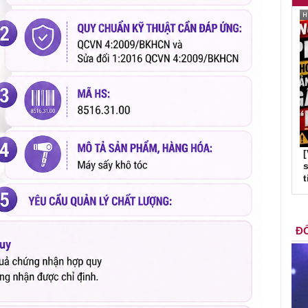
s
t
ĐỐ