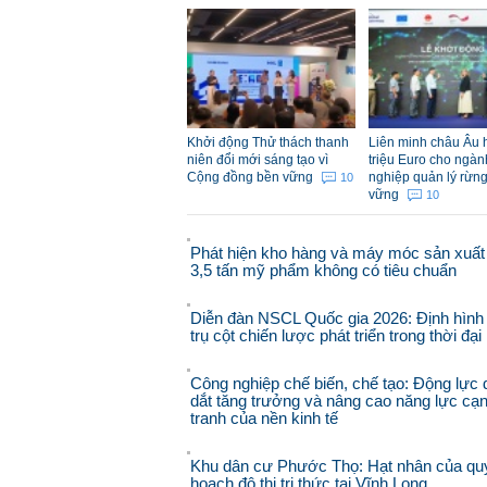
Khởi động Thử thách thanh
Liên minh châu Âu h
niên đổi mới sáng tạo vì
triệu Euro cho ngà
Cộng đồng bền vững
nghiệp quản lý rừn
10
vững
10
Phát hiện kho hàng và máy móc sản xuất
3,5 tấn mỹ phẩm không có tiêu chuẩn
Diễn đàn NSCL Quốc gia 2026: Định hình
trụ cột chiến lược phát triển trong thời đạ
Công nghiệp chế biến, chế tạo: Động lực 
dắt tăng trưởng và nâng cao năng lực cạ
tranh của nền kinh tế
Khu dân cư Phước Thọ: Hạt nhân của qu
hoạch đô thị tri thức tại Vĩnh Long