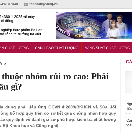
toasoan@vietq.vn
)-43756 3440
14380-1:2025 về máy
 di động
 nghiệp thực phẩm Ba Lan
ở rộng thị trường tại Việt
huẩn quốc gia hỗ trợ doanh
 chinh phục thị trường halal
UẨN CHẤT LƯỢNG
CẢNH BÁO CHẤT LƯỢNG
NĂNG SUẤT CHẤT LƯỢNG
CẢ
ợng
 thuộc nhóm rủi ro cao: Phải
ầu gì?
Ngư
 gia dụng phải đáp ứng QCVN 4:2009/BKHCN và Sửa đổi
tiê
công bố hợp quy trên cơ sở kết quả chứng nhận hợp quy
các quy định về đánh giá sự phù hợp, kiểm tra chất lượng
Cả
a Bộ Khoa học và Công nghệ.
toà