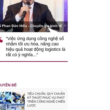
Ông Hoàng Quang Phòn
S Phan Đức Hiếu - Chuyên gia kinh tế
VCCI
"Việc ứng dụng công nghệ số
""Theo tôi, cần 
nhằm tối ưu hóa, nâng cao
gốc rễ về nhận
hiệu quả hoạt động logistics là
nghiệp cần coi
rất có ý nghĩa..."
động hài hoà là
triển..."
UYÊN ĐỀ
TIÊU CHUẨN, QUY CHUẨN
KỸ THUẬT PHỤC VỤ PHÁT
TRIỂN CÔNG NGHỆ CHIẾN
LƯỢC