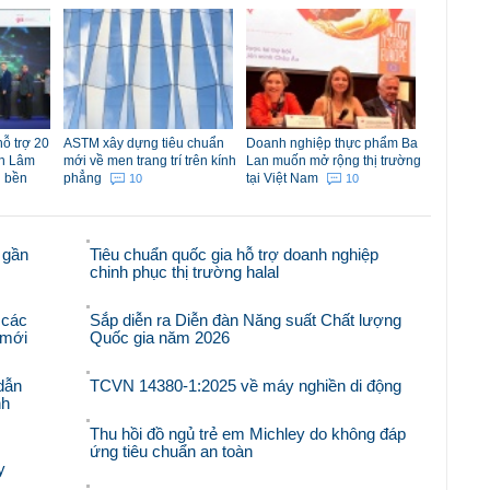
ỗ trợ 20
ASTM xây dựng tiêu chuẩn
Doanh nghiệp thực phẩm Ba
nh Lâm
mới về men trang trí trên kính
Lan muốn mở rộng thị trường
g bền
phẳng
tại Việt Nam
10
10
 gần
Tiêu chuẩn quốc gia hỗ trợ doanh nghiệp
chinh phục thị trường halal
 các
Sắp diễn ra Diễn đàn Năng suất Chất lượng
i mới
Quốc gia năm 2026
dẫn
TCVN 14380-1:2025 về máy nghiền di động
nh
Thu hồi đồ ngủ trẻ em Michley do không đáp
ứng tiêu chuẩn an toàn
y