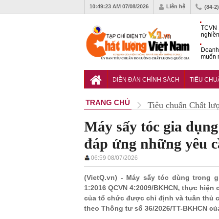
10:49:25 AM
07/08/2026
Liên hệ
(84-2
TCVN 
nghiền
Doanh
muốn m
Nam
Tiêu c
nghiệp
DIỄN ĐÀN CHÍNH SÁCH
TIÊU CH
TRANG CHỦ
Tiêu chuẩn Chất lư
Máy sấy tóc gia dụng
đáp ứng những yêu c
06:59 08/07/2026
(VietQ.vn) - Máy sấy tóc dùng trong
1:2016 QCVN 4:2009/BKHCN, thực hiện 
của tổ chức được chỉ định và tuân thủ 
theo Thông tư số 36/2026/TT-BKHCN củ