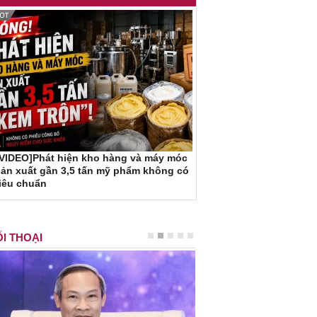
[VIDEO]Phát hiện kho hàng và máy móc
ản xuất gần 3,5 tấn mỹ phẩm không có
iêu chuẩn
I THOẠI