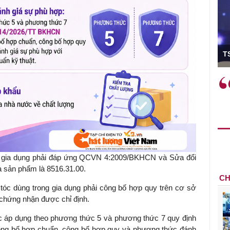
ó Viện trưởng
T
ệc phải làm
Việc sử dụng hiệu quả chính
và trên thực tế
sách tài khóa không chỉ mang ý
 hành như tăng
nghĩa hỗ trợ ngắn hạn mà còn
a học công
đóng vai trò tạo nền tảng cho
 các cơ chế
tăng trưởng bền vững dài hạn.
i mới sáng tạo,
ng gia dụng phải đáp ứng QCVN 4:2009/BKHCN và Sửa đổi
sản phẩm là 8516.31.00.
CH
tóc dùng trong gia dụng phải công bố hợp quy trên cơ sở
chứng nhận được chỉ định.
c áp dụng theo phương thức 5 và phương thức 7 quy định
ông bố hợp chuẩn, công bố hợp quy và phương thức đánh