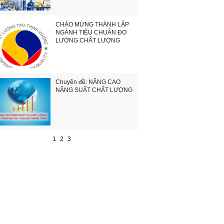
CHÀO MỪNG THÀNH LẬP
NGÀNH TIÊU CHUẨN ĐO
LƯỜNG CHẤT LƯỢNG
Chuyên đề: NÂNG CAO
NĂNG SUẤT CHẤT LƯỢNG
1
2
3