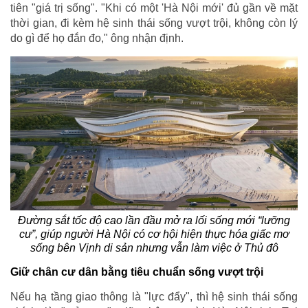
tiên "giá trị sống". "Khi có một 'Hà Nội mới' đủ gần về mặt
thời gian, đi kèm hệ sinh thái sống vượt trội, không còn lý
do gì để họ đắn đo," ông nhận định.
Đường sắt tốc độ cao lần đầu mở ra lối sống mới “lưỡng
cư”, giúp người Hà Nội có cơ hội hiện thực hóa giấc mơ
sống bên Vịnh di sản nhưng vẫn làm việc ở Thủ đô
Giữ chân cư dân bằng tiêu chuẩn sống vượt trội
Nếu hạ tầng giao thông là "lực đẩy", thì hệ sinh thái sống