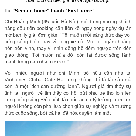
mại, dịch vụ đến giải trí và nghỉ dưỡng.
Từ "Second home" thành "First home"
Chị Hoàng Minh (45 tuổi, Hà Nội), một trong những khách
hàng đầu tiên booking căn liền kề ngay trong ngày dự án
mở bán, lý giải đơn giản: "Tôi muốn mỗi sáng thức dậy với
tiếng sóng biển thay vì tiếng xe cộ. Mỗi tối ngắm hoàng
hôn trên vịnh, thay vì nhìn đồng hồ đếm ngược trên đèn
giao thông. Tôi muốn nửa đời còn lại được sống lành
mạnh trong căn nhà mơ ước."
Với nhiều người như chị Minh, sở hữu căn nhà tại
Vinhomes Global Gate Hạ Long không chỉ là tài sản mà
còn là một "tích sản dưỡng lành". Người già tìm thấy sự
tĩnh tại, người trẻ tìm thấy cơ hội bứt phá, trẻ thơ lớn lên
cùng tiếng sóng. Đó chính là chốn an cư lý tưởng - nơi con
người không còn phải lựa chọn giữa sự nghiệp và thưởng
thức cuộc sống, bởi cả hai đã hòa quyện làm một.