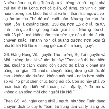
Nhiều năm qua, ông Tuấn ấp ủ ý tưởng sở hữu ngôi nhà
thứ hai ở Hạ Long, nơi có biển, có rừng, có vịnh di sản
nuôi dưỡng sức khỏe thể chất và tinh thần, trái ngược với
sự ồn ào của Thủ đô mỗi cuối tuần. Nhưng rào cản lớn
nhất luôn là khoảng cách. "150 km, hơn 1,5 giờ lái xe tùy
tình hình giao thông", ông Tuấn giải thích. Nhưng nếu chỉ
mất 23 phút mà không tốn chút sức lực nào thì đó là câu
chuyện khác. "Nhanh hơn cả quãng đường hơn 6km từ
nhà tôi tới Hồ Gươm trong giờ cao điểm hàng ngày”.
GS. Đặng Hùng Võ, nguyên Thứ trưởng Bộ Tài nguyên và
Môi trường, lý giải về tâm lý này: "Trong đô thị học hiện
đại, khoảng cách không còn được đo bằng kilomet mà
bằng thời gian. 23 phút di chuyển bằng đường sắt tốc độ
cao - không tắc đường, không mệt mỏi - ngắn hơn nhiều
so với 45 phút chen chúc trong nội đô. Con số này phá vỡ
hoàn toàn định kiến về khoảng cách địa lý, từ đó mở ra
không gian sống mới cho người Hà Nội."
Theo GS. Võ, ngày càng nhiều người như ông Tuấn đang
chuyển dịch tư duy từ "bám trụ trung tâm vật lý" sang ưu