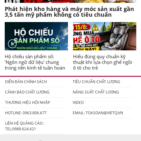
Phát hiện kho hàng và máy móc sản xuất gần
3,5 tấn mỹ phẩm không có tiêu chuẩn
Hộ chiếu sản phẩm số:
Hiểu đúng quy chuẩn kỹ
'Ngôn ngữ dữ liệu' chung
thuật khi lựa chọn ghế ngồi
trong nền kinh tế tuần hoàn
ô tô cho trẻ
DIỄN ĐÀN CHÍNH SÁCH
TIÊU CHUẨN CHẤT LƯỢNG
CẢNH BÁO CHẤT LƯỢNG
NĂNG SUẤT CHẤT LƯỢNG
THƯƠNG HIỆU HỘI NHẬP
VIDEO
HOTLINE: 0963.806.677
EMAIL:
TOASOAN@VIETQ.VN
LIÊN HỆ QUẢNG CÁO :
TEL:0988.624.621