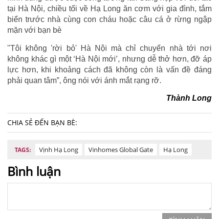
tại Hà Nội, chiều tối về Hạ Long ăn cơm với gia đình, tắm
biển trước nhà cùng con cháu hoặc câu cá ở rừng ngập
mặn với bạn bè
"Tôi không 'rời bỏ' Hà Nội mà chỉ chuyển nhà tới nơi
không khác gì một ‘Hà Nội mới’, nhưng dễ thở hơn, đỡ áp
lực hơn, khi khoảng cách đã không còn là vấn đề đáng
phải quan tâm”, ông nói với ánh mắt rạng rỡ.
Thành Long
CHIA SẺ ĐẾN BẠN BÈ:
Vịnh Hạ Long
Vinhomes Global Gate
Hạ Long
TAGS:
Bình luận