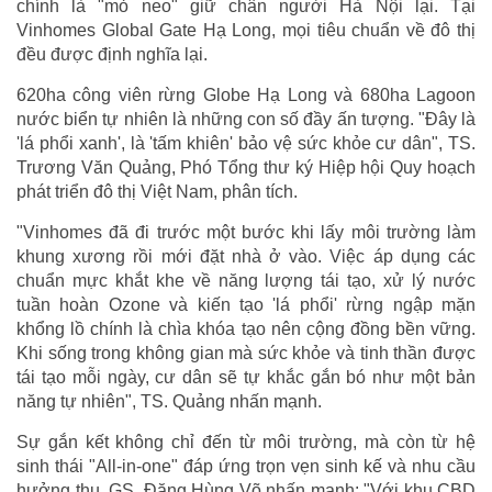
chính là "mỏ neo" giữ chân người Hà Nội lại. Tại
Vinhomes Global Gate Hạ Long, mọi tiêu chuẩn về đô thị
đều được định nghĩa lại.
620ha công viên rừng Globe Hạ Long và 680ha Lagoon
nước biển tự nhiên là những con số đầy ấn tượng. "Đây là
'lá phổi xanh', là 'tấm khiên' bảo vệ sức khỏe cư dân", TS.
Trương Văn Quảng, Phó Tổng thư ký Hiệp hội Quy hoạch
phát triển đô thị Việt Nam, phân tích.
"Vinhomes đã đi trước một bước khi lấy môi trường làm
khung xương rồi mới đặt nhà ở vào. Việc áp dụng các
chuẩn mực khắt khe về năng lượng tái tạo, xử lý nước
tuần hoàn Ozone và kiến tạo 'lá phổi' rừng ngập mặn
khổng lồ chính là chìa khóa tạo nên cộng đồng bền vững.
Khi sống trong không gian mà sức khỏe và tinh thần được
tái tạo mỗi ngày, cư dân sẽ tự khắc gắn bó như một bản
năng tự nhiên", TS. Quảng nhấn mạnh.
Sự gắn kết không chỉ đến từ môi trường, mà còn từ hệ
sinh thái "All-in-one" đáp ứng trọn vẹn sinh kế và nhu cầu
hưởng thụ. GS. Đặng Hùng Võ nhấn mạnh: "Với khu CBD