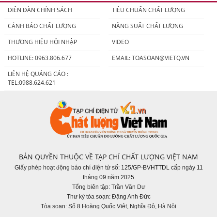
DIỄN ĐÀN CHÍNH SÁCH
TIÊU CHUẨN CHẤT LƯỢNG
CẢNH BÁO CHẤT LƯỢNG
NĂNG SUẤT CHẤT LƯỢNG
THƯƠNG HIỆU HỘI NHẬP
VIDEO
HOTLINE: 0963.806.677
EMAIL:
TOASOAN@VIETQ.VN
LIÊN HỆ QUẢNG CÁO :
TEL:0988.624.621
BẢN QUYỀN THUỘC VỀ TẠP CHÍ CHẤT LƯỢNG VIỆT NAM
Giấy phép hoạt động báo chí điện tử số: 125/GP-BVHTTDL cấp ngày 11
tháng 09 năm 2025
Tổng biên tập: Trần Văn Dư
Thư ký tòa soạn: Đặng Anh Đức
Tòa soạn: Số 8 Hoàng Quốc Việt, Nghĩa Đô, Hà Nội