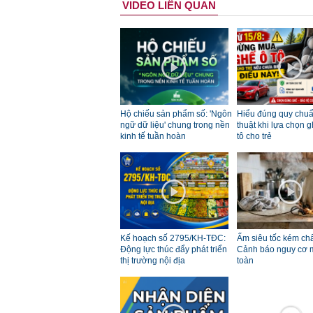
VIDEO LIÊN QUAN
Hộ chiếu sản phẩm số: 'Ngôn
Hiểu đúng quy chuẩ
ngữ dữ liệu' chung trong nền
thuật khi lựa chọn g
kinh tế tuần hoàn
tô cho trẻ
Kế hoạch số 2795/KH-TĐC:
Ấm siêu tốc kém chấ
Động lực thúc đẩy phát triển
Cảnh báo nguy cơ 
thị trường nội địa
toàn