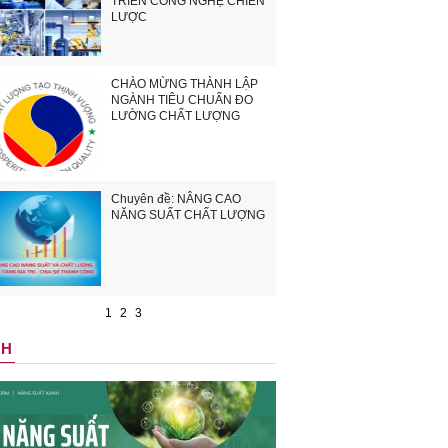
TRIỂN CÔNG NGHỆ CHIẾN
LƯỢC
CHÀO MỪNG THÀNH LẬP
NGÀNH TIÊU CHUẨN ĐO
LƯỜNG CHẤT LƯỢNG
Chuyên đề: NÂNG CAO
NĂNG SUẤT CHẤT LƯỢNG
1
2
3
NH