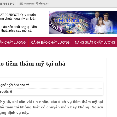
toasoan@vietq.vn
-43756 3440
27:2025/BCT: Quy chuẩn
ng chuẩn quản lý an toàn
rình thủy điện
p đo đến chất lượng: Nền
ỹ thuật phía sau mỗi sản
n cư Phước Thọ: Hạt nhân
 hoạch đô thị tri thức tại
UẨN CHẤT LƯỢNG
CẢNH BÁO CHẤT LƯỢNG
NĂNG SUẤT CHẤT LƯỢNG
Long
do tiêm thẩm mỹ tại nhà
ghế ngồi ô tô cho trẻ
m quốc tế
y tế, chỉ cần vài tin nhắn, các dịch vụ tiêm thẩm mỹ tại
hề tiêm thì không biết có chuyên môn hay không. Người
dụng dịch vụ này.