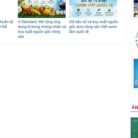
chuẩn kỹ
V-Standard: Mở rộng ứng
Dữ liệu số và truy xuất nguồn
ư thế
dụng AI trong chứng nhận và
gốc đưa nông sản Việt vươn
truy xuất nguồn gốc nông
tầm quốc tế
sản
Ả