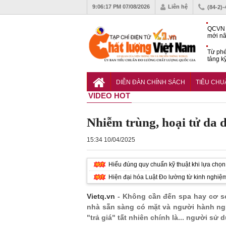
9:06:18 PM
07/08/2026
Liên hệ
(84-2)
QCVN 
mới nâ
công t
Từ phé
tảng k
phẩm
Khu dâ
của quy
DIỄN ĐÀN CHÍNH SÁCH
TIÊU CH
Vĩnh 
VIDEO HOT
Nhiễm trùng, hoại tử da 
15:34 10/04/2025
Hiểu đúng quy chuẩn kỹ thuật khi lựa chọn 
Hiện đại hóa Luật Đo lường từ kinh nghiệ
Vietq.vn
- Không cần đến spa hay cơ sở 
nhà sẵn sàng có mặt và người hành ng
"trả giá" tất nhiên chính là... người sử 