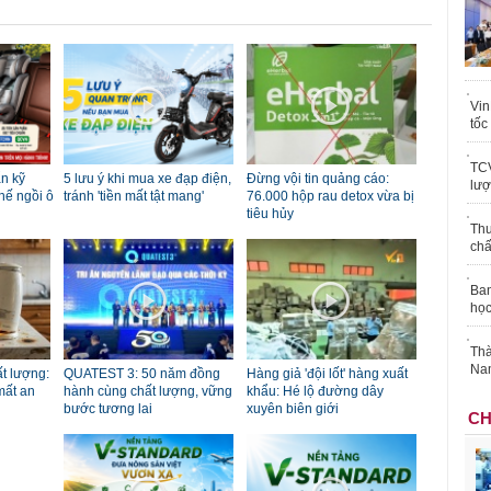
Vin
tốc
TCV
n kỹ
5 lưu ý khi mua xe đạp điện,
Đừng vội tin quảng cáo:
lượ
hế ngồi ô
tránh 'tiền mất tật mang'
76.000 hộp rau detox vừa bị
tiêu hủy
Thu
chấ
Ban
học
Thà
Nam
t lượng:
QUATEST 3: 50 năm đồng
Hàng giả 'đội lốt' hàng xuất
mất an
hành cùng chất lượng, vững
khẩu: Hé lộ đường dây
bước tương lai
xuyên biên giới
CH