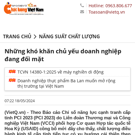
Hotline: 0963.806.677
Toasoan@vietq.vn
TRANG CHỦ
NĂNG SUẤT CHẤT LƯỢNG
Những khó khăn chủ yếu doanh nghiệp
đang đối mặt
TCVN 14380-1:2025 về máy nghiền di động
Doanh nghiệp thực phẩm Ba Lan muốn mở rộng
thị trường tại Việt Nam
07:22 18/05/2024
(VietQ.vn) - Theo Báo cáo Chỉ số năng lực cạnh tranh cấp
tỉnh PCI 2023 (PCI 2023) do Liên đoàn Thương mại và Công
nghiệp Việt Nam (VCCI) phối hợp Cơ quan Hợp tác quốc tế
Hoa Kỳ (USAID) công bố mới đây cho thấy, chất lượng điều
hành kinh tế cấp tỉnh tiếp tục có xu hướng cải thiện theo