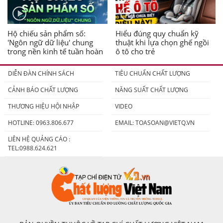
Hộ chiếu sản phẩm số:
Hiểu đúng quy chuẩn kỹ
'Ngôn ngữ dữ liệu' chung
thuật khi lựa chọn ghế ngồi
trong nền kinh tế tuần hoàn
ô tô cho trẻ
DIỄN ĐÀN CHÍNH SÁCH
TIÊU CHUẨN CHẤT LƯỢNG
CẢNH BÁO CHẤT LƯỢNG
NĂNG SUẤT CHẤT LƯỢNG
THƯƠNG HIỆU HỘI NHẬP
VIDEO
HOTLINE: 0963.806.677
EMAIL:
TOASOAN@VIETQ.VN
LIÊN HỆ QUẢNG CÁO :
TEL:0988.624.621