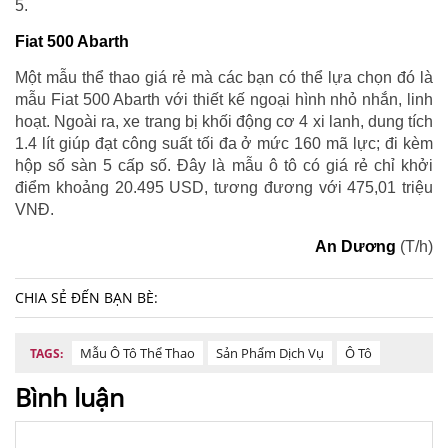
5.
Fiat 500 Abarth
Một mẫu thể thao giá rẻ mà các bạn có thể lựa chọn đó là
mẫu Fiat 500 Abarth với thiết kế ngoại hình nhỏ nhắn, linh
hoạt. Ngoài ra, xe trang bị khối động cơ 4 xi lanh, dung tích
1.4 lít giúp đạt công suất tối đa ở mức 160 mã lực; đi kèm
hộp số sàn 5 cấp số. Đây là mẫu ô tô có giá rẻ chỉ khởi
điểm khoảng 20.495 USD, tương đương với 475,01 triệu
VNĐ.
An Dương
(T/h)
CHIA SẺ ĐẾN BẠN BÈ:
Mẫu Ô Tô Thể Thao
Sản Phẩm Dịch Vụ
Ô Tô
TAGS:
Bình luận