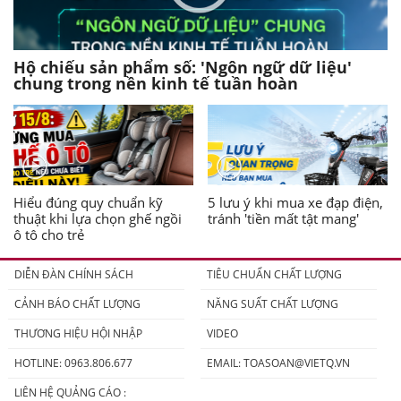
Hộ chiếu sản phẩm số: 'Ngôn ngữ dữ liệu'
chung trong nền kinh tế tuần hoàn
Hiểu đúng quy chuẩn kỹ
5 lưu ý khi mua xe đạp điện,
thuật khi lựa chọn ghế ngồi
tránh 'tiền mất tật mang'
ô tô cho trẻ
DIỄN ĐÀN CHÍNH SÁCH
TIÊU CHUẨN CHẤT LƯỢNG
CẢNH BÁO CHẤT LƯỢNG
NĂNG SUẤT CHẤT LƯỢNG
THƯƠNG HIỆU HỘI NHẬP
VIDEO
HOTLINE: 0963.806.677
EMAIL:
TOASOAN@VIETQ.VN
LIÊN HỆ QUẢNG CÁO :