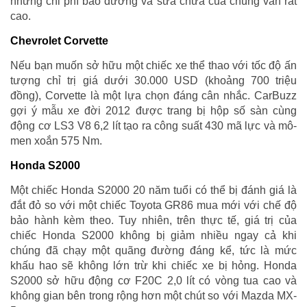
nhưng chi phí bảo dưỡng và sửa chữa của chúng vẫn rất
cao.
Chevrolet Corvette
Nếu bạn muốn sở hữu một chiếc xe thể thao với tốc độ ấn
tượng chỉ trị giá dưới 30.000 USD (khoảng 700 triệu
đồng), Corvette là một lựa chọn đáng cân nhắc. CarBuzz
gợi ý mẫu xe đời 2012 được trang bị hộp số sàn cùng
động cơ LS3 V8 6,2 lít tạo ra công suất 430 mã lực và mô-
men xoắn 575 Nm.
Honda S2000
Một chiếc Honda S2000 20 năm tuổi có thể bị đánh giá là
đắt đỏ so với một chiếc Toyota GR86 mua mới với chế độ
bảo hành kèm theo. Tuy nhiên, trên thực tế, giá trị của
chiếc Honda S2000 không bị giảm nhiều ngay cả khi
chúng đã chạy một quãng đường đáng kể, tức là mức
khấu hao sẽ không lớn trừ khi chiếc xe bị hỏng. Honda
S2000 sở hữu động cơ F20C 2,0 lít có vòng tua cao và
không gian bên trong rộng hơn một chút so với Mazda MX-