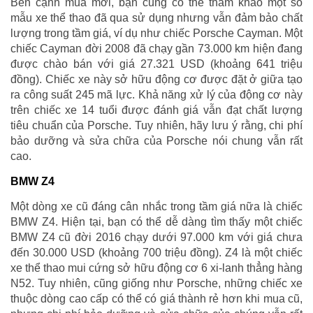
Bên cạnh mua mới, bạn cũng có thể tham khảo một số
mẫu xe thể thao đã qua sử dụng nhưng vẫn đảm bảo chất
lượng trong tầm giá, ví dụ như chiếc Porsche Cayman. Một
chiếc Cayman đời 2008 đã chạy gần 73.000 km hiện đang
được chào bán với giá 27.321 USD (khoảng 641 triệu
đồng). Chiếc xe này sở hữu động cơ được đặt ở giữa tạo
ra công suất 245 mã lực. Khả năng xử lý của động cơ này
trên chiếc xe 14 tuổi được đánh giá vẫn đạt chất lượng
tiêu chuẩn của Porsche. Tuy nhiên, hãy lưu ý rằng, chi phí
bảo dưỡng và sửa chữa của Porsche nói chung vẫn rất
cao.
BMW Z4
Một dòng xe cũ đáng cân nhắc trong tầm giá nữa là chiếc
BMW Z4. Hiện tại, bạn có thể dễ dàng tìm thấy một chiếc
BMW Z4 cũ đời 2016 chạy dưới 97.000 km với giá chưa
đến 30.000 USD (khoảng 700 triệu đồng). Z4 là một chiếc
xe thể thao mui cứng sở hữu động cơ 6 xi-lanh thẳng hàng
N52. Tuy nhiên, cũng giống như Porsche, những chiếc xe
thuộc dòng cao cấp có thể có giá thành rẻ hơn khi mua cũ,