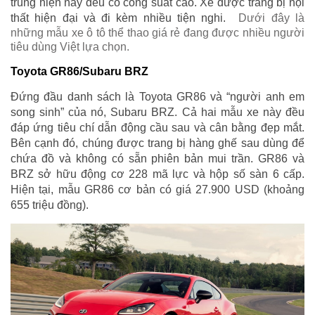
trung hiện nay đều có công suất cao. Xe được trang bị nội
thất hiện đại và đi kèm nhiều tiện nghi.
Dưới đây là
những mẫu xe ô tô thể thao giá rẻ đang được nhiều người
tiêu dùng Việt lựa chọn.
Toyota GR86/Subaru BRZ
Đứng đầu danh sách là Toyota GR86 và “người anh em
song sinh” của nó, Subaru BRZ. Cả hai mẫu xe này đều
đáp ứng tiêu chí dẫn động cầu sau và cân bằng đẹp mắt.
Bên cạnh đó, chúng được trang bị hàng ghế sau dùng để
chứa đồ và không có sẵn phiên bản mui trần. GR86 và
BRZ sở hữu động cơ 228 mã lực và hộp số sàn 6 cấp.
Hiện tại, mẫu GR86 cơ bản có giá 27.900 USD (khoảng
655 triệu đồng).