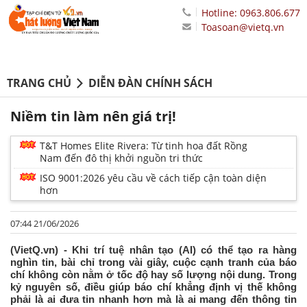
Hotline: 0963.806.677
Toasoan@vietq.vn
TRANG CHỦ
DIỄN ĐÀN CHÍNH SÁCH
Niềm tin làm nên giá trị!
T&T Homes Elite Rivera: Từ tinh hoa đất Rồng
Nam đến đô thị khởi nguồn tri thức
ISO 9001:2026 yêu cầu về cách tiếp cận toàn diện
hơn
07:44 21/06/2026
(VietQ.vn) - Khi trí tuệ nhân tạo (AI) có thể tạo ra hàng
nghìn tin, bài chỉ trong vài giây, cuộc cạnh tranh của báo
chí không còn nằm ở tốc độ hay số lượng nội dung. Trong
kỷ nguyên số, điều giúp báo chí khẳng định vị thế không
phải là ai đưa tin nhanh hơn mà là ai mang đến thông tin