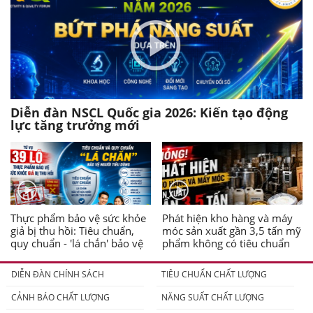
Diễn đàn NSCL Quốc gia 2026: Kiến tạo động
lực tăng trưởng mới
Thực phẩm bảo vệ sức khỏe
Phát hiện kho hàng và máy
giả bị thu hồi: Tiêu chuẩn,
móc sản xuất gần 3,5 tấn mỹ
quy chuẩn - 'lá chắn' bảo vệ
phẩm không có tiêu chuẩn
người tiêu dùng
DIỄN ĐÀN CHÍNH SÁCH
TIÊU CHUẨN CHẤT LƯỢNG
CẢNH BÁO CHẤT LƯỢNG
NĂNG SUẤT CHẤT LƯỢNG