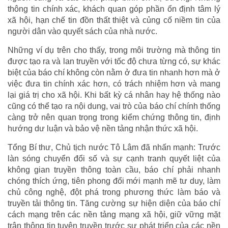
thông tin chính xác, khách quan góp phần ổn định tâm lý
xã hội, hạn chế tin đồn thất thiệt và củng cố niềm tin của
người dân vào quyết sách của nhà nước.
Những ví dụ trên cho thấy, trong môi trường mà thông tin
được tạo ra và lan truyền với tốc độ chưa từng có, sự khác
biệt của báo chí không còn nằm ở đưa tin nhanh hơn mà ở
việc đưa tin chính xác hơn, có trách nhiệm hơn và mang
lại giá trị cho xã hội. Khi bất kỳ cá nhân hay hệ thống nào
cũng có thể tạo ra nội dung, vai trò của báo chí chính thống
càng trở nên quan trọng trong kiểm chứng thông tin, định
hướng dư luận và bảo vệ nền tảng nhận thức xã hội.
Tổng Bí thư, Chủ tịch nước Tô Lâm đã nhấn mạnh: Trước
làn sóng chuyển đổi số và sự cạnh tranh quyết liệt của
không gian truyền thông toàn cầu, báo chí phải nhanh
chóng thích ứng, tiên phong đổi mới mạnh mẽ tư duy, làm
chủ công nghệ, đột phá trong phương thức làm báo và
truyền tải thông tin. Tăng cường sự hiện diện của báo chí
cách mạng trên các nền tảng mạng xã hội, giữ vững mặt
trận thông tin tuyên truyền trước sự phát triển của các nền