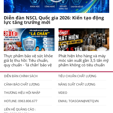
Diễn đàn NSCL Quốc gia 2026: Kiến tạo động
lực tăng trưởng mới
Thực phẩm bảo vệ sức khỏe
Phát hiện kho hàng và máy
giả bị thu hồi: Tiêu chuẩn,
móc sản xuất gần 3,5 tấn mỹ
quy chuẩn - 'lá chắn' bảo vệ
phẩm không có tiêu chuẩn
người tiêu dùng
DIỄN ĐÀN CHÍNH SÁCH
TIÊU CHUẨN CHẤT LƯỢNG
CẢNH BÁO CHẤT LƯỢNG
NĂNG SUẤT CHẤT LƯỢNG
THƯƠNG HIỆU HỘI NHẬP
VIDEO
HOTLINE: 0963.806.677
EMAIL:
TOASOAN@VIETQ.VN
LIÊN HỆ QUẢNG CÁO :