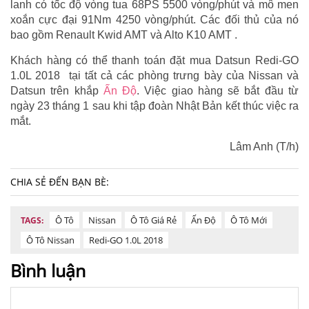
lanh có tốc độ vòng tua 68PS 5500 vòng/phút và mô men
xoắn cực đại 91Nm 4250 vòng/phút. Các đối thủ của nó
bao gồm Renault Kwid AMT và Alto K10 AMT .
Khách hàng có thể thanh toán đặt mua Datsun Redi-GO
1.0L 2018 tại tất cả các phòng trưng bày của Nissan và
Datsun trên khắp
Ấn Độ
. Việc giao hàng sẽ bắt đầu từ
ngày 23 tháng 1 sau khi tập đoàn Nhật Bản kết thúc việc ra
mắt.
Lâm Anh (T/h)
CHIA SẺ ĐẾN BẠN BÈ:
Ô Tô
Nissan
Ô Tô Giá Rẻ
Ấn Độ
Ô Tô Mới
TAGS:
Ô Tô Nissan
Redi-GO 1.0L 2018
Bình luận