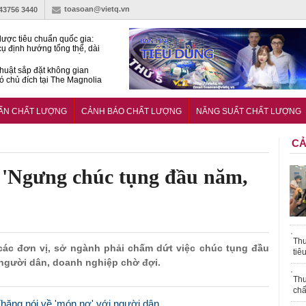
toasoan@vietq.vn
-43756 3440
lược tiêu chuẩn quốc gia:
ụ định hướng tổng thể, dài
o hoạt động tiêu chuẩn
huật sắp đặt không gian
ó chủ đích tại The Magnolia
 Ghana siết tiêu chuẩn quốc
i với xe cũ nhập khẩu?
UẨN CHẤT LƯỢNG
CẢNH BÁO CHẤT LƯỢNG
NĂNG SUẤT CHẤT LƯỢNG
CẢ
'Ngưng chúc tụng đầu năm,
Thu
ác đơn vị, sở ngành phải chấm dứt việc chúc tụng đầu
tiê
 người dân, doanh nghiệp chờ đợi.
Thu
chấ
hăng nói về 'món nợ' với người dân