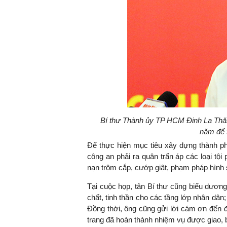
Bí thư Thành ủy TP HCM Đinh La Thă
năm để 
Để thực hiện mục tiêu xây dựng thành ph
công an phải ra quân trấn áp các loại tội
nạn trộm cắp, cướp giật, phạm pháp hình 
Tại cuộc họp, tân Bí thư cũng biểu dươn
chất, tinh thần cho các tầng lớp nhân dân
Đồng thời, ông cũng gửi lời cám ơn đến đ
trang đã hoàn thành nhiệm vụ được giao, 