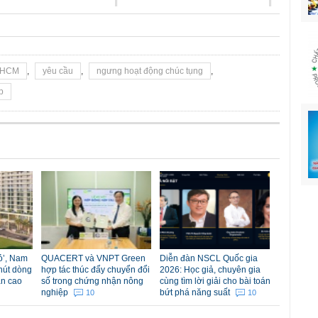
P HCM
,
yêu cầu
,
ngưng hoạt động chúc tụng
,
p
đỏ’, Nam
QUACERT và VNPT Green
Diễn đàn NSCL Quốc gia
hút dòng
hợp tác thúc đẩy chuyển đổi
2026: Học giả, chuyên gia
ản cao
số trong chứng nhận nông
cùng tìm lời giải cho bài toán
nghiệp
bứt phá năng suất
10
10