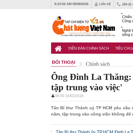
8:23:57 AM
08/08/2026
Liên hệ
(84-2)
Chiến 
Công c
hạn ch
Nghệ t
sống c
Vì sao
gia đố
DIỄN ĐÀN CHÍNH SÁCH
TIÊU CH
ĐỐI THOẠI
Chính sách
Ông Đinh La Thăng: 
tập trung vào việc'
06:50 16/02/2016
Tân Bí thư Thành uỷ TP HCM yêu cầu c
năm, tập trung vào công việc không để
Tân Bí thư Thành ủy TP.HCM Đinh La T