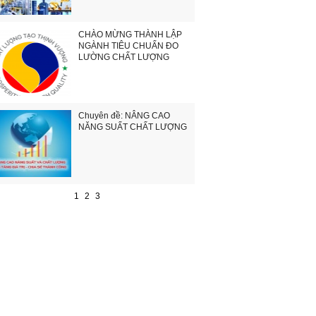
CHÀO MỪNG THÀNH LẬP
NGÀNH TIÊU CHUẨN ĐO
LƯỜNG CHẤT LƯỢNG
Chuyên đề: NÂNG CAO
NĂNG SUẤT CHẤT LƯỢNG
1
2
3