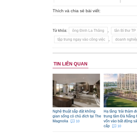
Thích và chia sẻ bài viết:
Từ khóa:
ông Đinh La Thăng
,
tân Bí thư T
tập trung ngay vào công việc
,
doanh nghiệ
Tân Bí thư Thành ủy TP.HCM
Đinh La Thăng nói về 'món
nợ' với người dân
TIN LIÊN QUAN
Nghệ thuật sắp đặt không
Hạ tầng ‘trải thảm 
gian sống có chủ đích tại The
trung tâm Đà Nẵng 
Magnolia
vốn vào bất động s
10
cấp
10