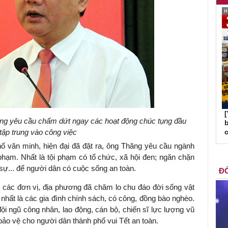
ng yêu cầu chấm dứt ngay các hoạt động chúc tụng đầu
b
tập trung vào công việc
c
ố văn minh, hiện đại đã đặt ra, ông Thăng yêu cầu ngành
 phạm. Nhất là tội phạm có tổ chức, xã hội đen; ngăn chặn
sự... để người dân có cuộc sống an toàn.
ĐỐ
g các đơn vị, địa phương đã chăm lo chu đáo đời sống vật
; nhất là các gia đình chính sách, có công, đồng bào nghèo.
ội ngũ công nhân, lao động, cán bộ, chiến sĩ lực lượng vũ
bảo vệ cho người dân thành phố vui Tết an toàn.