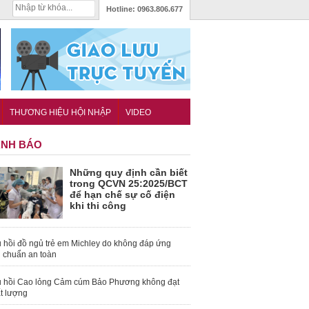
Hotline:
0963.806.677
THƯƠNG HIỆU HỘI NHẬP
VIDEO
NH BÁO
Những quy định cần biết
trong QCVN 25:2025/BCT
để hạn chế sự cố điện
khi thi công
 hồi đồ ngủ trẻ em Michley do không đáp ứng
u chuẩn an toàn
 hồi Cao lỏng Cảm cúm Bảo Phương không đạt
t lượng