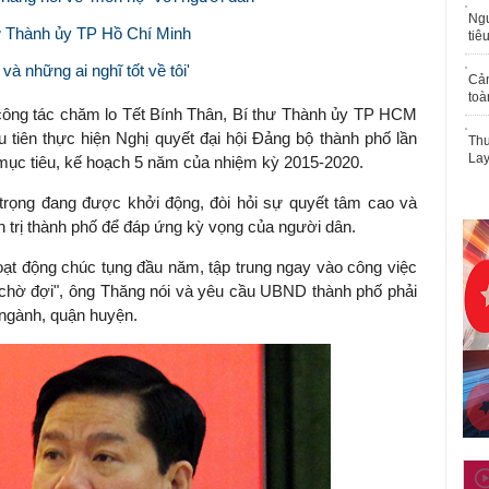
Ngư
ư Thành ủy TP Hồ Chí Minh
tiê
à những ai nghĩ tốt về tôi'
Cả
toà
 công tác chăm lo Tết Bính Thân, Bí thư Thành ủy TP HCM
 tiên thực hiện Nghị quyết đại hội Đảng bộ thành phố lần
Thu
Lay
 mục tiêu, kế hoạch 5 năm của nhiệm kỳ 2015-2020.
trọng đang được khởi động, đòi hỏi sự quyết tâm cao và
nh trị thành phố để đáp ứng kỳ vọng của người dân.
ạt động chúc tụng đầu năm, tập trung ngay vào công việc
chờ đợi", ông Thăng nói và yêu cầu UBND thành phố phải
 ngành, quận huyện.