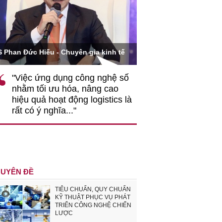
Ông Hoàng Quang Phòn
S Phan Đức Hiếu - Chuyên gia kinh tế
VCCI
"Việc ứng dụng công nghệ số
""Theo tôi, cần 
nhằm tối ưu hóa, nâng cao
gốc rễ về nhận
hiệu quả hoạt động logistics là
nghiệp cần coi
rất có ý nghĩa..."
động hài hoà là
triển..."
UYÊN ĐỀ
TIÊU CHUẨN, QUY CHUẨN
KỸ THUẬT PHỤC VỤ PHÁT
TRIỂN CÔNG NGHỆ CHIẾN
LƯỢC