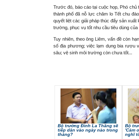
Trước đó, báo cáo tại cuộc họp, Phó chủ
thành phố đã nỗ lực chăm lo Tết chu đáo
quyết liệt các giải pháp thúc đẩy sản xuất
trường, phục vụ tốt nhu cầu tiêu dùng của
TS. Nguyễn Đức Độ - Ph
Viện Kinh tế Tài chính
Tuy nhiên, theo ông Liêm, vấn đề còn hạn
số địa phương; việc lạm dụng bia rượu v
"Có rất nhiều vi
sâu; vệ sinh môi trường còn chưa tốt...
ngay từ bây giờ 
đang được tiến
đầu tư cho kho
nghệ; ban hành
khuyến khích đổ
khởi nghiệp..."
Bộ trưởng Đinh La Thăng sẽ
Bộ tr
tiếp dân vào ngày nào trong
'Cảm ơ
tháng?
nghĩ tố