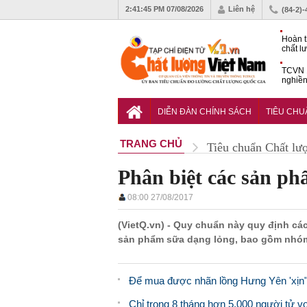
2:41:46 PM
07/08/2026
Liên hệ
(84-2)
Hoàn t
chất l
hóa cô
TCVN 
nghiền
Doanh
muốn m
DIỄN ĐÀN CHÍNH SÁCH
TIÊU CH
Nam
TRANG CHỦ
Tiêu chuẩn Chất lư
Phân biệt các sản p
08:00 27/08/2017
(VietQ.vn) - Quy chuẩn này quy định các
sản phẩm sữa dạng lỏng, bao gồm nhóm
Để mua được nhãn lồng Hưng Yên 'xịn"
Chỉ trong 8 tháng hơn 5.000 người tử vo