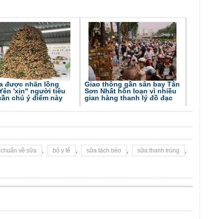
a được nhãn lồng
Giao thông gần sân bay Tân
ên 'xịn" người tiêu
Sơn Nhất hỗn loạn vì nhiều
cần chú ý điểm này
gian hàng thanh lý đồ đạc
 chuẩn về sữa
,
bộ y tế
,
sữa tách béo
,
sữa thanh trùng
,