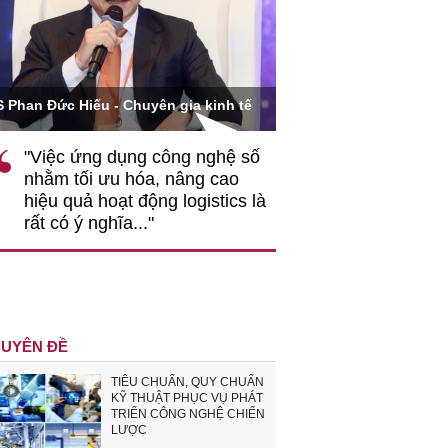
Ông Hoàng Quang Phòn
S Phan Đức Hiếu - Chuyên gia kinh tế
VCCI
"Việc ứng dụng công nghệ số
""Theo tôi, cần 
nhằm tối ưu hóa, nâng cao
gốc rễ về nhận
hiệu quả hoạt động logistics là
nghiệp cần coi
rất có ý nghĩa..."
động hài hoà là
triển..."
UYÊN ĐỀ
TIÊU CHUẨN, QUY CHUẨN
KỸ THUẬT PHỤC VỤ PHÁT
TRIỂN CÔNG NGHỆ CHIẾN
LƯỢC