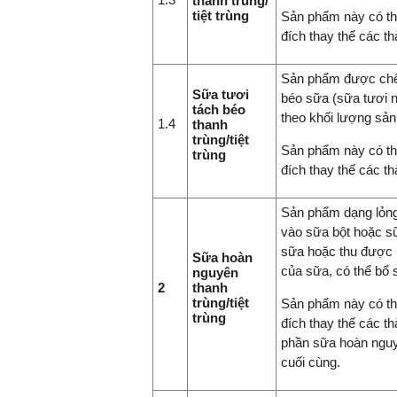
thanh trùng/
tiệt trùng
Sản phẩm này có t
đích thay thế các th
Sản phẩm được chế 
Sữa tươi
béo sữa (sữa tươi n
tách béo
theo khối lượng sản
1.4
thanh
trùng/tiệt
Sản phẩm này có t
trùng
đích thay thế các th
Sản phẩm dạng lỏng
vào sữa bột hoặc sữ
sữa hoặc thu được 
Sữa hoàn
của sữa, có thể bổ
nguyên
2
thanh
trùng/tiệt
Sản phẩm này có t
trùng
đích thay thế các th
phần sữa hoàn nguy
cuối cùng.