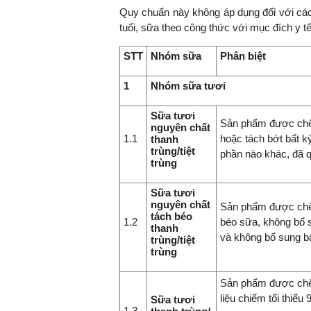
Quy chuẩn này không áp dụng đối với các
tuổi, sữa theo công thức với mục đích y t
STT
Nhóm sữa
Phân biệt
TS. Nguyễn Đức Độ - Ph
Viện Kinh tế Tài chính
1
Nhóm sữa tươi
"Có rất nhiều vi
Sữa tươi
Sản phẩm được chế 
ngay từ bây giờ 
nguyên chất
1.1
hoặc tách bớt bất k
đang được tiến
thanh
trùng/tiệt
phần nào khác, đã qu
đầu tư cho kho
trùng
nghệ; ban hành
khuyến khích đổ
Sữa tươi
khởi nghiệp..."
nguyên chất
Sản phẩm được chế 
tách béo
1.2
béo sữa, không bổ 
thanh
và không bổ sung bấ
trùng/tiệt
trùng
Sản phẩm được chế 
liệu chiếm tối thiểu
Sữa tươi
1.3