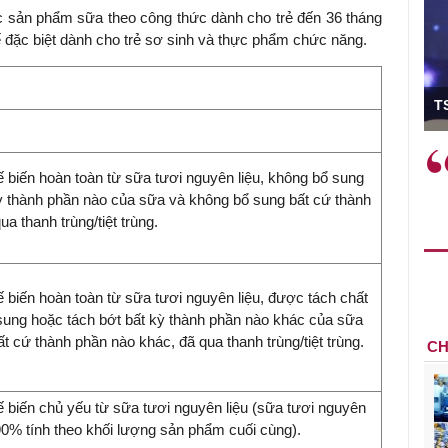
 sản phẩm sữa theo công thức dành cho trẻ đến 36 tháng
ế đặc biệt dành cho trẻ sơ sinh và thực phẩm chức năng.
ó Viện trưởng
T
ệc phải làm
Việc sử dụng hiệu quả chính
biến hoàn toàn từ sữa tươi nguyên liệu, không bổ sung
và trên thực tế
sách tài khóa không chỉ mang ý
ỳ thành phần nào của sữa và không bổ sung bất cứ thành
 hành như tăng
nghĩa hỗ trợ ngắn hạn mà còn
a thanh trùng/tiệt trùng.
a học công
đóng vai trò tạo nền tảng cho
 các cơ chế
tăng trưởng bền vững dài hạn.
i mới sáng tạo,
biến hoàn toàn từ sữa tươi nguyên liệu, được tách chất
sung hoặc tách bớt bất kỳ thành phần nào khác của sữa
t cứ thành phần nào khác, đã qua thanh trùng/tiệt trùng.
CH
biến chủ yếu từ sữa tươi nguyên liệu (sữa tươi nguyên
 90% tính theo khối lượng sản phẩm cuối cùng).