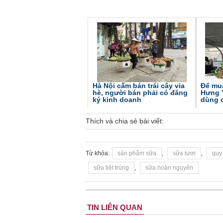
Hà Nội cấm bán trái cây vỉa
Để mu
hè, người bán phải có đăng
Hưng Y
ký kinh doanh
dùng 
Thích và chia sẻ bài viết:
Từ khóa:
sản phẩm sữa
,
sữa tươi
,
quy
sữa tiệt trùng
,
sữa hoàn nguyên
TIN LIÊN QUAN