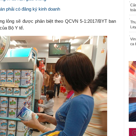
Cả
bán phải có đăng ký kinh doanh
toà
ng lỏng sẽ được phân biệt theo QCVN 5-1:2017/BYT ban
Thu
Lay
của Bộ Y tế.
Vin
ca 