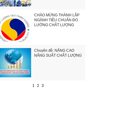
CHÀO MỪNG THÀNH LẬP
NGÀNH TIÊU CHUẨN ĐO
LƯỜNG CHẤT LƯỢNG
Chuyên đề: NÂNG CAO
NĂNG SUẤT CHẤT LƯỢNG
1
2
3