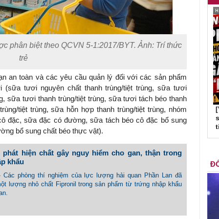
c phân biệt theo QCVN 5-1:2017/BYT. Ảnh: Trí thức
trẻ
n an toàn và các yêu cầu quản lý đối với các sản phẩm
sữa tươi nguyên chất thanh trùng/tiệt trùng, sữa tươi
g, sữa tươi thanh trùng/tiệt trùng, sữa tươi tách béo thanh
trùng/tiệt trùng, sữa hỗn hợp thanh trùng/tiệt trùng, nhóm
s
ô đặc, sữa đặc có đường, sữa tách béo cô đặc bổ sung
t
ường bổ sung chất béo thực vật).
 phát hiện chất gây nguy hiểm cho gan, thận trong
ập khẩu
ĐỐ
 - Các phòng thí nghiệm của lực lượng hải quan Phần Lan đã
một lượng nhỏ chất Fipronil trong sản phẩm từ trứng nhập khẩu
an.