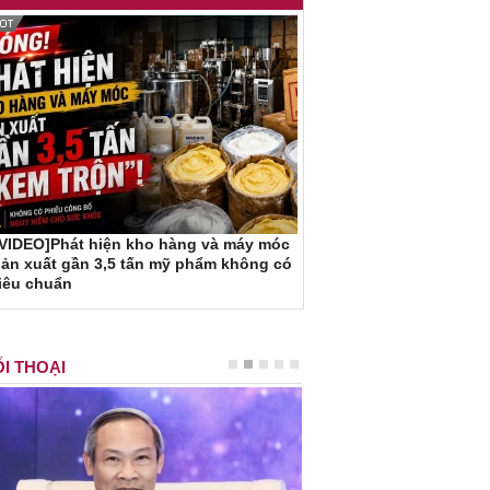
[VIDEO]Phát hiện kho hàng và máy móc
ản xuất gần 3,5 tấn mỹ phẩm không có
iêu chuẩn
I THOẠI