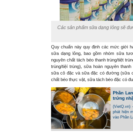
Các sản phẩm sữa dạng lỏng sẽ đượ
Quy chuẩn này quy định các mức giới hạ
sữa dạng lỏng, bao gồm nhóm sữa tươi (
nguyên chất tách béo thanh trùng/tiệt trùn
trùng/tiệí trùng), sữa hoàn nguyên thanh 
sữa cô đặc và sữa đặc có đường (sữa c
chất béo thực vật, sữa tách béo đặc có đ
Phần Lan
trứng nh
(VietQ.vn)
phát hiện 
vào Phần L