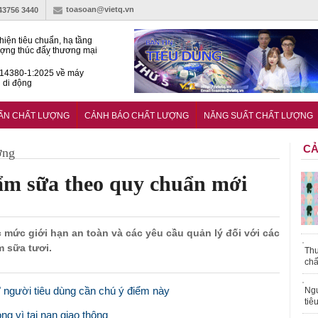
toasoan@vietq.vn
-43756 3440
hiện tiêu chuẩn, hạ tầng
ượng thúc đẩy thương mại
ng nghệ chiến lược
14380-1:2025 về máy
 di động
 nghiệp thực phẩm Ba Lan
ở rộng thị trường tại Việt
UẨN CHẤT LƯỢNG
CẢNH BÁO CHẤT LƯỢNG
NĂNG SUẤT CHẤT LƯỢNG
CẢ
ợng
hẩm sữa theo quy chuẩn mới
 mức giới hạn an toàn và các yêu cầu quản lý đối với các
 sữa tươi.
Thu
chấ
 người tiêu dùng cần chú ý điểm này
Ngư
tiê
ng vì tai nạn giao thông