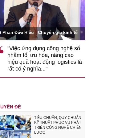
Ông Hoàng Quang Phòn
S Phan Đức Hiếu - Chuyên gia kinh tế
VCCI
"Việc ứng dụng công nghệ số
""Theo tôi, cần 
nhằm tối ưu hóa, nâng cao
gốc rễ về nhận
hiệu quả hoạt động logistics là
nghiệp cần coi
rất có ý nghĩa..."
động hài hoà là
triển..."
UYÊN ĐỀ
TIÊU CHUẨN, QUY CHUẨN
KỸ THUẬT PHỤC VỤ PHÁT
TRIỂN CÔNG NGHỆ CHIẾN
LƯỢC