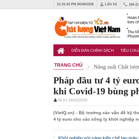
11:15:43 PM
06/08/2026
Liên hệ
(84-2
Hoàn t
bưu ch
nguyê
Thu h
Phương
Ban hà
công l
DIỄN ĐÀN CHÍNH SÁCH
TIÊU CH
nghệ
TRANG CHỦ
Năng suất Chất lượ
Pháp đầu tư 4 tỷ eur
khi Covid-19 bùng p
06:51 26/03/2020
(VietQ.vn) - Bộ trưởng các vấn đề kỹ t
4 tỷ euro cho các công ty khởi nghiệp n
Khởi nghiệp với sáng kiến chế tạo máy