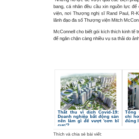
bang, cá nhân đều cầu xin nguồn lực để 
viện, nơi Thượng nghị sĩ Rand Paul, R-K
lãnh đạo đa số Thượng viện Mitch McConne
TS. Nguyễn Đức Độ - Ph
McConnell cho biết gói kích thích kinh tế
Viện Kinh tế Tài chính
để ngăn chặn càng nhiều vụ sa thải do ản
"Có rất nhiều vi
ngay từ bây giờ 
đang được tiến
đầu tư cho kho
nghệ; ban hành
khuyến khích đổ
khởi nghiệp..."
Thất thu vì dịch Covid-19:
Tổng 
Doanh nghiệp bất động sản
chi h
nên làm gì để vượt 'cơn bĩ
đúng 
cực'?
Thích và chia sẻ bài viết: