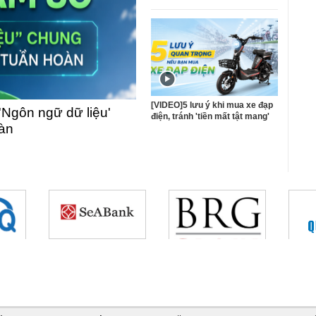
[VIDEO]5 lưu ý khi mua xe đạp
'Ngôn ngữ dữ liệu'
điện, tránh 'tiền mất tật mang'
oàn