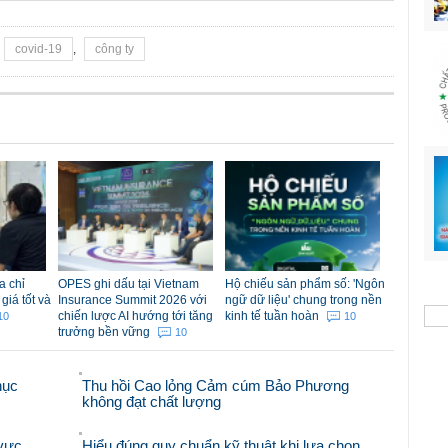
covid-19
,
công ty
a chỉ
OPES ghi dấu tại Vietnam
Hộ chiếu sản phẩm số: 'Ngôn
giá tốt và
Insurance Summit 2026 với
ngữ dữ liệu' chung trong nền
chiến lược AI hướng tới tăng
kinh tế tuần hoàn
10
10
trưởng bền vững
10
hục
Thu hồi Cao lỏng Cảm cúm Bảo Phương
không đạt chất lượng
 vực
Hiểu đúng quy chuẩn kỹ thuật khi lựa chọn