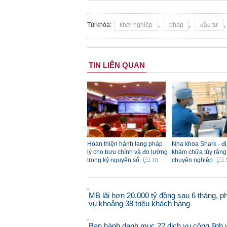
Từ khóa:
khởi nghiệp
,
pháp
,
đầu tư
,
TIN LIÊN QUAN
Hoàn thiện hành lang pháp
Nha khoa Shark - đị
lý cho bưu chính và đo lường
khám chữa tủy răng 
trong kỷ nguyên số
chuyên nghiệp
10
MB lãi hơn 20.000 tỷ đồng sau 6 tháng, p
vụ khoảng 38 triệu khách hàng
Ban hành danh mục 22 dịch vụ công lĩnh