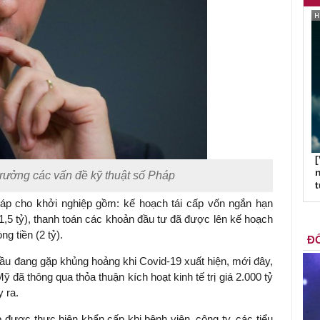
[
n
trưởng các vấn đề kỹ thuật số Pháp
áp cho khởi nghiệp gồm: kế hoạch tái cấp vốn ngắn hạn
 (1,5 tỷ), thanh toán các khoản đầu tư đã được lên kế hoạch
ng tiền (2 tỷ).
ĐỐ
cầu đang gặp khủng hoảng khi Covid-19 xuất hiện, mới đây,
đã thông qua thỏa thuận kích hoạt kinh tế trị giá 2.000 tỷ
 ra.
được thực hiện khẩn cấp khi bệnh viện, công ty, các tiểu