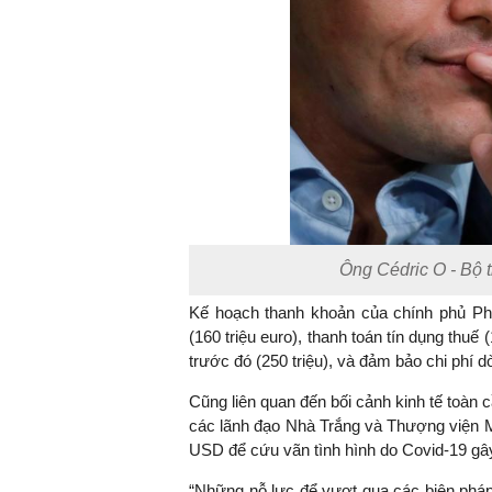
Ông Cédric O - Bộ 
Kế hoạch thanh khoản của chính phủ Ph
(160 triệu euro), thanh toán tín dụng thuế
trước đó (250 triệu), và đảm bảo chi phí dò
Cũng liên quan đến bối cảnh kinh tế toàn 
các lãnh đạo Nhà Trắng và Thượng viện Mỹ 
USD để cứu vãn tình hình do Covid-19 gây
“Những nỗ lực để vượt qua các biện pháp 