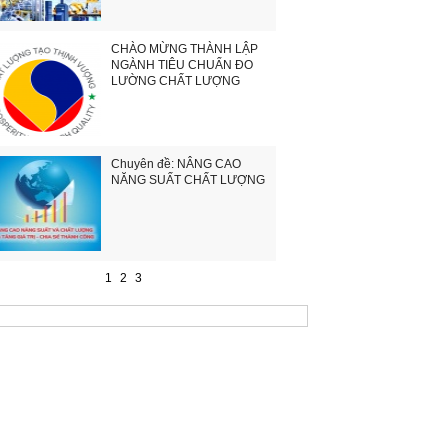
CHÀO MỪNG THÀNH LẬP
NGÀNH TIÊU CHUẨN ĐO
LƯỜNG CHẤT LƯỢNG
Chuyên đề: NÂNG CAO
NĂNG SUẤT CHẤT LƯỢNG
1
2
3