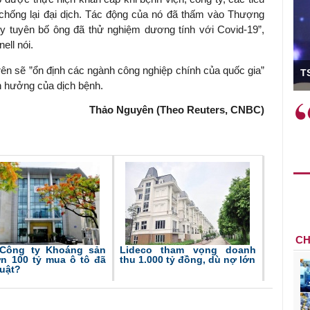
chống lại đại dịch. Tác động của nó đã thấm vào Thượng
y tuyên bố ông đã thử nghiệm dương tính với Covid-19”,
ll nói.
ó Viện trưởng
 trên sẽ ”ổn định các ngành công nghiệp chính của quốc gia”
T
h hưởng của dịch bệnh.
ệc phải làm
Việc sử dụng hiệu quả chính
Thảo Nguyên (Theo Reuters, CNBC)
và trên thực tế
sách tài khóa không chỉ mang ý
 hành như tăng
nghĩa hỗ trợ ngắn hạn mà còn
a học công
đóng vai trò tạo nền tảng cho
 các cơ chế
tăng trưởng bền vững dài hạn.
i mới sáng tạo,
CH
Công ty Khoáng sản
Lideco tham vọng doanh
ơn 100 tỷ mua ô tô đã
thu 1.000 tỷ đồng, dù nợ lớn
luật?