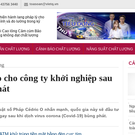
toasoan@vietq.vn
)-43756 3440
hiện hành lang pháp lý cho
ính và đo lường trong kỷ
n số
ồi Cao lỏng Cảm cúm Bảo
 không đạt chất lượng
nh danh mục 22 dịch vụ
ĩnh vực khoa học và công
UẨN CHẤT LƯỢNG
CẢNH BÁO CHẤT LƯỢNG
NĂNG SUẤT CHẤT LƯỢNG
CẢ
ng
o cho công ty khởi nghiệp sau
hát
Ngư
huật số Pháp Cédric O nhấn mạnh, quốc gia này sẽ đầu tư
tiê
gay sau khi dịch virus corona (Covid-19) bùng phát.
Cả
toà
 ATM khử trùng tiền mặt bằng đèn cực tím