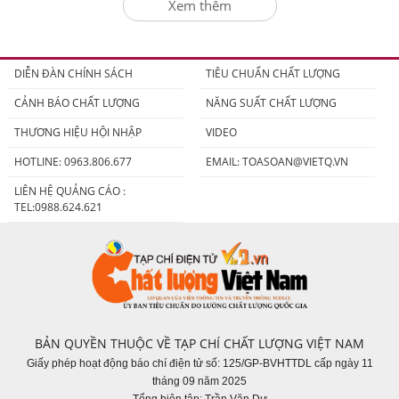
Xem thêm
DIỄN ĐÀN CHÍNH SÁCH
TIÊU CHUẨN CHẤT LƯỢNG
CẢNH BÁO CHẤT LƯỢNG
NĂNG SUẤT CHẤT LƯỢNG
THƯƠNG HIỆU HỘI NHẬP
VIDEO
HOTLINE: 0963.806.677
EMAIL:
TOASOAN@VIETQ.VN
LIÊN HỆ QUẢNG CÁO :
TEL:0988.624.621
BẢN QUYỀN THUỘC VỀ TẠP CHÍ CHẤT LƯỢNG VIỆT NAM
Giấy phép hoạt động báo chí điện tử số: 125/GP-BVHTTDL cấp ngày 11
tháng 09 năm 2025