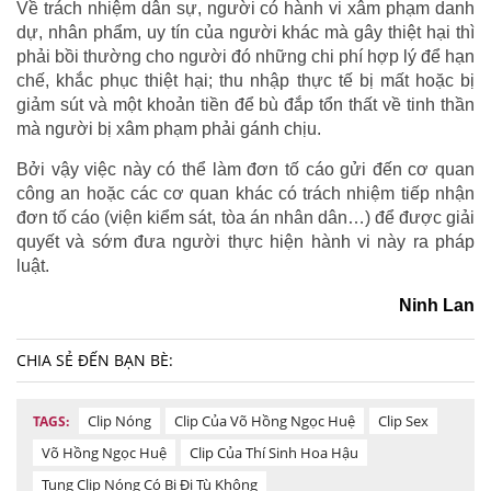
Về trách nhiệm dân sự, người có hành vi xâm phạm danh
dự, nhân phẩm, uy tín của người khác mà gây thiệt hại thì
phải bồi thường cho người đó những chi phí hợp lý để hạn
chế, khắc phục thiệt hại; thu nhập thực tế bị mất hoặc bị
giảm sút và một khoản tiền để bù đắp tổn thất về tinh thần
mà người bị xâm phạm phải gánh chịu.
Bởi vậy việc này có thể làm đơn tố cáo gửi đến cơ quan
công an hoặc các cơ quan khác có trách nhiệm tiếp nhận
đơn tố cáo (viện kiểm sát, tòa án nhân dân…) để được giải
quyết và sớm đưa người thực hiện hành vi này ra pháp
luật.
Ninh Lan
CHIA SẺ ĐẾN BẠN BÈ:
Clip Nóng
Clip Của Võ Hồng Ngọc Huệ
Clip Sex
TAGS:
Võ Hồng Ngọc Huệ
Clip Của Thí Sinh Hoa Hậu
Tung Clip Nóng Có Bị Đi Tù Không