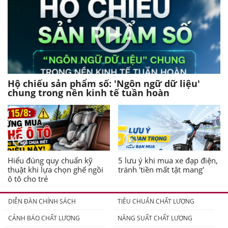
Hộ chiếu sản phẩm số: 'Ngôn ngữ dữ liệu'
chung trong nền kinh tế tuần hoàn
Hiểu đúng quy chuẩn kỹ
5 lưu ý khi mua xe đạp điện,
thuật khi lựa chọn ghế ngồi
tránh 'tiền mất tật mang'
ô tô cho trẻ
DIỄN ĐÀN CHÍNH SÁCH
TIÊU CHUẨN CHẤT LƯỢNG
CẢNH BÁO CHẤT LƯỢNG
NĂNG SUẤT CHẤT LƯỢNG