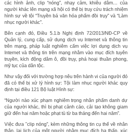
các hình ảnh, clip “nóng”, nhạy cảm, khiêu dâm… của
người khác lên mạng xã hội có thể bị truy cứu trách nhiệm
hình sự về tội “Truyền bá văn hóa phẩm đồi trụy” và “Làm
nhục người khác”.
Bên cạnh đó, Điều 5.1.b Nghị định 72/2013/NĐ-CP về
Quản lý, cung cấp, sử dụng dịch vụ Internet và thông tin
trên mạng, pháp luật nghiêm cấm việc lợi dụng dịch vụ
Internet và thông tin trên mạng nhằm vào mục đích tuyên
truyền, kích động dâm ô, đồi trụy, phá hoại thuần phong,
mỹ tục của dân tộc.
Như vậy đối với trường hợp nêu trên hành vi của người đó
đã có thể bị xử lý hình sự: Tội làm nhục người khác quy
định tại điều 121 Bộ luật Hình sự:
“Người nào xúc phạm nghiêm trọng nhân phẩm danh dự
của người khác, thì bị phạt cảnh cáo, cải tạo không giam
giữ đến hai năm hoặc phạt tù từ ba tháng đến hai năm”.
Việc đưa "clip nóng”, kèm những thông tin cụ thể về nhân
thân, lai lịch của một người nhằm mục đích hạ thấp, xúc