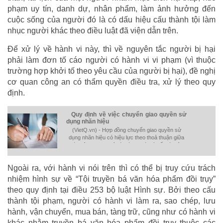
phạm uy tín, danh dự, nhân phẩm, làm ảnh hưởng đến
cuộc sống của người đó là có dấu hiệu cấu thành tội làm
nhục người khác theo điều luật đã viện dẫn trên.
Để xử lý về hành vi này, thì về nguyên tắc người bị hại
phải làm đơn tố cáo người có hành vi vi phạm (vì thuộc
trường hợp khởi tố theo yêu cầu của người bị hại), đề nghị
cơ quan công an có thẩm quyền điều tra, xử lý theo quy
định.
Quy định về việc chuyển giao quyền sử
dụng nhãn hiệu
(VietQ.vn) - Hợp đồng chuyển giao quyền sử
dụng nhãn hiệu có hiệu lực theo thoả thuận giữa
các bên nhưng chỉ có giá trị pháp lý đối với bên
thứ ba khi đã được đăng ký tại Cục sở hữu trí
tuệ.
Ngoài ra, với hành vi nói trên thì có thể bị truy cứu trách
nhiệm hình sự về “Tội truyền bá văn hóa phẩm đồi trụy”
theo quy định tại điều 253 bộ luật Hình sự. Bởi theo cấu
thành tội phạm, người có hành vi làm ra, sao chép, lưu
hành, vận chuyển, mua bán, tàng trữ, cũng như có hành vi
khác nhằm truyền bá văn hóa phẩm đồi trụy thuộc các