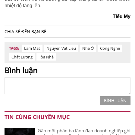
nhiệt độ tăng lên.
Tiểu My
CHIA SẺ ĐẾN BẠN BÈ:
Làm Mát
Nguyên Vật Liệu
Nhà Ở
Công Nghệ
TAGS:
Chất Lượng
Tòa Nhà
Bình luận
BÌNH LUẬN
TIN CÙNG CHUYÊN MỤC
Gần một phần ba lãnh đạo doanh nghiệp ghi