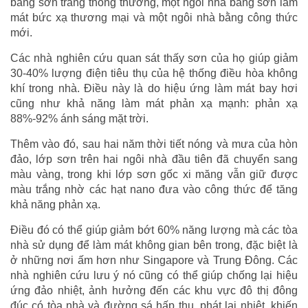
bằng sơn trắng thông thường, một ngôi nhà bằng sơn làm
mát bức xạ thương mại và một ngôi nhà bằng công thức
mới.
Các nhà nghiên cứu quan sát thấy sơn của họ giúp giảm
30-40% lượng điện tiêu thụ của hệ thống điều hòa không
khí trong nhà. Điều này là do hiệu ứng làm mát bay hơi
cũng như khả năng làm mát phản xạ mạnh: phản xạ
88%-92% ánh sáng mặt trời.
Thêm vào đó, sau hai năm thời tiết nóng và mưa của hòn
đảo, lớp sơn trên hai ngôi nhà đầu tiên đã chuyển sang
màu vàng, trong khi lớp sơn gốc xi măng vẫn giữ được
màu trắng nhờ các hạt nano đưa vào công thức để tăng
khả năng phản xạ.
Điều đó có thể giúp giảm bớt 60% năng lượng mà các tòa
nhà sử dụng để làm mát không gian bên trong, đặc biệt là
ở những nơi ấm hơn như Singapore và Trung Đông. Các
nhà nghiên cứu lưu ý nó cũng có thể giúp chống lại hiệu
ứng đảo nhiệt, ảnh hưởng đến các khu vực đô thị đông
đúc có tòa nhà và đường sá hấp thụ, phát lại nhiệt, khiến