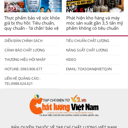
Thực phẩm bảo vệ sức khỏe
Phát hiện kho hàng và máy
giả bị thu hồi: Tiêu chuẩn,
móc sản xuất gần 3,5 tấn mỹ
quy chuẩn - 'lá chắn' bảo vệ
phẩm không có tiêu chuẩn
người tiêu dùng
DIỄN ĐÀN CHÍNH SÁCH
TIÊU CHUẨN CHẤT LƯỢNG
CẢNH BÁO CHẤT LƯỢNG
NĂNG SUẤT CHẤT LƯỢNG
THƯƠNG HIỆU HỘI NHẬP
VIDEO
HOTLINE: 0963.806.677
EMAIL:
TOASOAN@VIETQ.VN
LIÊN HỆ QUẢNG CÁO :
TEL:0988.624.621
BẢN QUYỀN THUỘC VỀ TẠP CHÍ CHẤT LƯỢNG VIỆT NAM