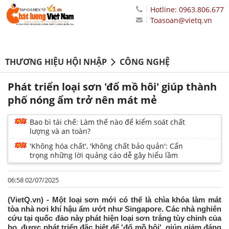
Hotline: 0963.806.677
Toasoan@vietq.vn
THƯƠNG HIỆU HỘI NHẬP
CÔNG NGHỆ
Phát triển loại sơn 'đổ mồ hôi' giúp thành
phố nóng ẩm trở nên mát mẻ
Bao bì tái chế: Làm thế nào để kiểm soát chất
lượng và an toàn?
'Không hóa chất', 'không chất bảo quản': Cẩn
trọng những lời quảng cáo dễ gây hiểu lầm
06:58 02/07/2025
(VietQ.vn) - Một loại sơn mới có thể là chìa khóa làm mát
tòa nhà nơi khí hậu ẩm ướt như Singapore. Các nhà nghiên
cứu tại quốc đảo này phát hiện loại sơn trắng tùy chỉnh của
họ, được phát triển đặc biệt để 'đổ mồ hôi', giúp giảm đáng