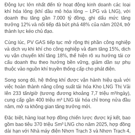
Động lực lớn nhất đến từ hoạt động kinh doanh các loại
khí hóa lỏng (khí dầu mỏ hóa lỏng – LPG và LNG), với
doanh thu tăng gần 7.000 tỷ đồng, ghi dấu mức tăng
trưởng 12% và nối tiếp đà bứt phá 48% của năm 2024, trở
thành lực kéo chủ đạo.
Cùng lúc, PV GAS tiếp tục mở rộng thị phần công nghiệp
và dịch vụ khi khí cho công nghiệp và đạm tăng 15%, dịch
vụ vận chuyển khí tăng 18%, thể hiện rõ xu hướng tái cơ
cấu doanh thu theo hướng bền vững, giảm dần sự phụ
thuộc vào nguồn khí truyền thống cấp cho phát điện.
Song song đó, hệ thống khí được vận hành hiệu quả với
việc hoàn thành nâng công suất tái hóa Kho LNG Thị Vải
lên 233 tấn/giờ (tương đương khoảng 7,7 triệu m³/ngày),
cung cấp gần 400 triệu m³ LNG tái hóa chỉ trong nửa đầu
năm, mở ra không gian tăng trưởng mới.
Đặc biệt, hàng loạt hợp đồng chiến lược được ký kết, bao
gồm bao tiêu 370 triệu Sm³ LNG cho năm 2025, hợp đồng
dài hạn với Nhà máy điện Nhơn Trạch 3 và Nhơn Trạch 4,