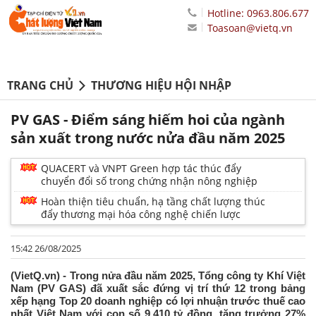
Hotline: 0963.806.677
Toasoan@vietq.vn
TRANG CHỦ
THƯƠNG HIỆU HỘI NHẬP
PV GAS - Điểm sáng hiếm hoi của ngành
sản xuất trong nước nửa đầu năm 2025
QUACERT và VNPT Green hợp tác thúc đẩy
chuyển đổi số trong chứng nhận nông nghiệp
Hoàn thiện tiêu chuẩn, hạ tầng chất lượng thúc
đẩy thương mại hóa công nghệ chiến lược
15:42 26/08/2025
(VietQ.vn) - Trong nửa đầu năm 2025, Tổng công ty Khí Việt
Nam (PV GAS) đã xuất sắc đứng vị trí thứ 12 trong bảng
xếp hạng Top 20 doanh nghiệp có lợi nhuận trước thuế cao
nhất Việt Nam với con số 9.410 tỷ đồng, tăng trưởng 27%