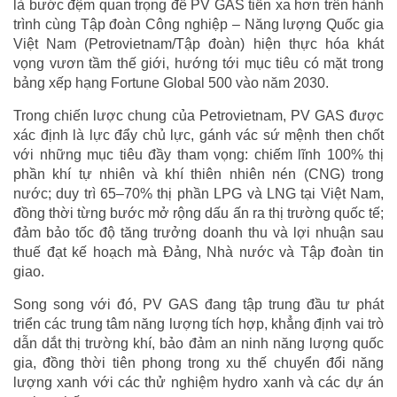
là bước đệm quan trọng để PV GAS tiến xa hơn trên hành
trình cùng Tập đoàn Công nghiệp – Năng lượng Quốc gia
Việt Nam (Petrovietnam/Tập đoàn) hiện thực hóa khát
vọng vươn tầm thế giới, hướng tới mục tiêu có mặt trong
bảng xếp hạng Fortune Global 500 vào năm 2030.
Trong chiến lược chung của Petrovietnam, PV GAS được
xác định là lực đẩy chủ lực, gánh vác sứ mệnh then chốt
với những mục tiêu đầy tham vọng: chiếm lĩnh 100% thị
phần khí tự nhiên và khí thiên nhiên nén (CNG) trong
nước; duy trì 65–70% thị phần LPG và LNG tại Việt Nam,
đồng thời từng bước mở rộng dấu ấn ra thị trường quốc tế;
đảm bảo tốc độ tăng trưởng doanh thu và lợi nhuận sau
thuế đạt kế hoạch mà Đảng, Nhà nước và Tập đoàn tin
giao.
Song song với đó, PV GAS đang tập trung đầu tư phát
triển các trung tâm năng lượng tích hợp, khẳng định vai trò
dẫn dắt thị trường khí, bảo đảm an ninh năng lượng quốc
gia, đồng thời tiên phong trong xu thế chuyển đổi năng
lượng xanh với các thử nghiệm hydro xanh và các dự án