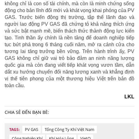
không chỉ là con số tài chính, mà còn là minh chứng sống
động cho bản lĩnh đổi mới và khát vọng khai phóng của PV
GAS. Trước biến động thị trường, tập thể lãnh đạo và
người lao động PV GAS đã chứng tỏ khả năng thích ứng
và sức bật mạnh mẽ, biến thách thức thành động lực kiến
tạo. Tinh thần ấy chính là nền tảng để doanh nghiệp tiếp
tục bứt phá trong 6 tháng cuối năm, mở ra cánh cửa cho
tương lai tăng trưởng bền vững. Trên hành trình ấy, PV
GAS không chỉ giữ vai trò bảo đảm an ninh năng lượng
quốc gia mà còn đang viết tiếp khát vọng vươn tầm, dẫn
dắt xu hướng chuyển đổi năng lượng xanh và khẳng định
vị thế tiên phong của một thương hiệu Việt trên bản đồ
toàn cầu.
LKL
CHIA SẺ ĐẾN BẠN BÈ:
PV GAS
Tổng Công Ty Khí Việt Nam
TAGS:
Công Nghiệp Khí
Khí Hóa Lỏng
VietQ