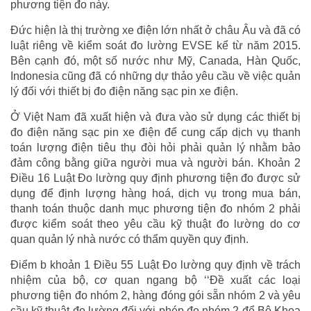
phương tiện đo này.
Đức hiện là thị trường xe điện lớn nhất ở châu Âu và đã có
luật riêng về kiểm soát đo lường EVSE kể từ năm 2015.
Bên cạnh đó, một số nước như Mỹ, Canada, Hàn Quốc,
Indonesia cũng đã có những dự thảo yêu cầu về việc quản
lý đối với thiết bị đo điện năng sạc pin xe điện.
Ở Việt Nam đã xuất hiện và đưa vào sử dụng các thiết bị
đo điện năng sạc pin xe điện để cung cấp dịch vụ thanh
toán lượng điện tiêu thụ đòi hỏi phải quản lý nhằm bảo
đảm công bằng giữa người mua và người bán. Khoản 2
Điều 16 Luật Đo lường quy định phương tiện đo được sử
dụng để định lượng hàng hoá, dịch vụ trong mua bán,
thanh toán thuộc danh mục phương tiện đo nhóm 2 phải
được kiểm soát theo yêu cầu kỹ thuật đo lường do cơ
quan quản lý nhà nước có thẩm quyền quy định.
Điểm b khoản 1 Điều 55 Luật Đo lường quy định về trách
nhiệm của bộ, cơ quan ngang bộ ‘‘Đề xuất các loại
phương tiện đo nhóm 2, hàng đóng gói sẵn nhóm 2 và yêu
cầu kỹ thuật đo lường đối với phép đo nhóm 2 để Bộ Khoa