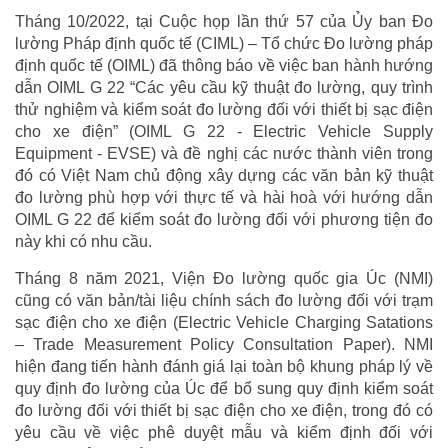
Tháng 10/2022, tại Cuộc họp lần thứ 57 của Ủy ban Đo
lường Pháp định quốc tế (CIML) – Tổ chức Đo lường pháp
định quốc tế (OIML) đã thông báo về việc ban hành hướng
dẫn OIML G 22 “Các yêu cầu kỹ thuật đo lường, quy trình
thử nghiệm và kiểm soát đo lường đối với thiết bị sạc điện
cho xe điện” (OIML G 22 - Electric Vehicle Supply
Equipment - EVSE) và đề nghị các nước thành viên trong
đó có Việt Nam chủ động xây dựng các văn bản kỹ thuật
đo lường phù hợp với thực tế và hài hoà với hướng dẫn
OIML G 22 để kiểm soát đo lường đối với phương tiện đo
này khi có nhu cầu.
Tháng 8 năm 2021, Viện Đo lường quốc gia Úc (NMI)
cũng có văn bản/tài liệu chính sách đo lường đối với trạm
sạc điện cho xe điện (Electric Vehicle Charging Satations
– Trade Measurement Policy Consultation Paper). NMI
hiện đang tiến hành đánh giá lại toàn bộ khung pháp lý về
quy định đo lường của Úc để bổ sung quy định kiểm soát
đo lường đối với thiết bị sạc điện cho xe điện, trong đó có
yêu cầu về việc phê duyệt mẫu và kiểm định đối với