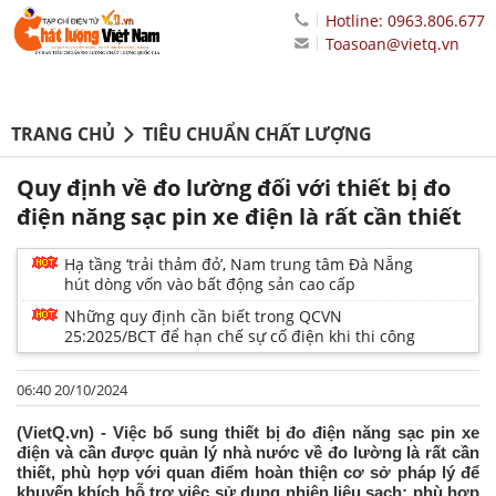
Hotline: 0963.806.677
Toasoan@vietq.vn
TRANG CHỦ
TIÊU CHUẨN CHẤT LƯỢNG
Quy định về đo lường đối với thiết bị đo
điện năng sạc pin xe điện là rất cần thiết
Hạ tầng ‘trải thảm đỏ’, Nam trung tâm Đà Nẵng
hút dòng vốn vào bất động sản cao cấp
Những quy định cần biết trong QCVN
25:2025/BCT để hạn chế sự cố điện khi thi công
06:40 20/10/2024
(VietQ.vn) - Việc bổ sung thiết bị đo điện năng sạc pin xe
điện và cần được quản lý nhà nước về đo lường là rất cần
thiết, phù hợp với quan điểm hoàn thiện cơ sở pháp lý để
khuyến khích hỗ trợ việc sử dụng nhiện liệu sạch; phù hợp