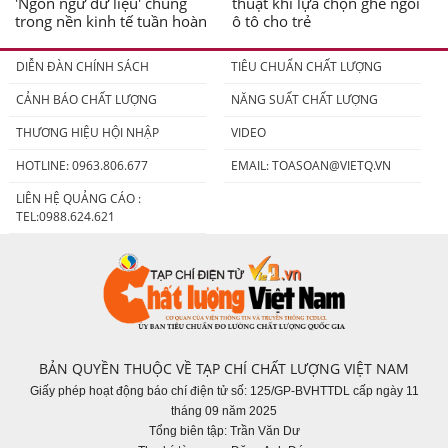
'Ngôn ngữ dữ liệu' chung
thuật khi lựa chọn ghế ngồi
trong nền kinh tế tuần hoàn
ô tô cho trẻ
DIỄN ĐÀN CHÍNH SÁCH
TIÊU CHUẨN CHẤT LƯỢNG
CẢNH BÁO CHẤT LƯỢNG
NĂNG SUẤT CHẤT LƯỢNG
THƯƠNG HIỆU HỘI NHẬP
VIDEO
HOTLINE: 0963.806.677
EMAIL:
TOASOAN@VIETQ.VN
LIÊN HỆ QUẢNG CÁO :
TEL:0988.624.621
BẢN QUYỀN THUỘC VỀ TẠP CHÍ CHẤT LƯỢNG VIỆT NAM
Giấy phép hoạt động báo chí điện tử số: 125/GP-BVHTTDL cấp ngày 11
tháng 09 năm 2025
Tổng biên tập: Trần Văn Dư