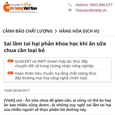
Hotline: 0963.806.677
Toasoan@vietq.vn
CẢNH BÁO CHẤT LƯỢNG
HÀNG HÓA DỊCH VỤ
Sai lầm tai hại phản khoa học khi ăn sữa
chua cần loại bỏ
QUACERT và VNPT Green hợp tác thúc đẩy
chuyển đổi số trong chứng nhận nông nghiệp
Hoàn thiện tiêu chuẩn, hạ tầng chất lượng thúc
đẩy thương mại hóa công nghệ chiến lược
14:00 28/04/2017
(VietQ.vn) - Ăn sữa chua để giảm cân, ai cũng có thể ăn hay
ăn bao nhiêu cũng được...là những suy nghĩ sai lầm tai hại
của nhiều người về thực phẩm bổ dưỡng này.