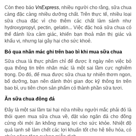
Còn theo báo
VnExpress
, nhiều người cho rằng, sữa chua
càng đặc càng nhiều dưỡng chất. Trên thực tế, nhiều loại
sữa chua đặc vì cho thêm các chất làm sánh như
hydroxypropyl, pectin, gelatin... Việc đặc hoá sữa chua có
thể đánh lừa cảm giác, khiến bạn thoả mãn thị giác và
khẩu vị, nhưng lại gây hại cho sức khoẻ.
Bỏ qua nhãn mác ghi trên bao bì khi mua sữa chua
Sữa chua là thực phẩm chỉ để được ít ngày nên việc bỏ
qua thông tin trên nhãn mác là một sai lầm cực nghiêm
trọng. Do đó, để mua được sữa chua tự nhiên thơm ngon,
bổ dưỡng, bạn nên dành thời gian đọc kỹ thông tin trên
bao bì, ưu tiên chọn sản phẩm có thành phần sữa tươi.
Ăn sữa chua đông đá
Đây là một sai lầm tai hại nữa nhiều người mắc phải đó là
thói quen mua sữa chua về, đặt vào ngăn đá cho đông
cứng rồi mới ăn không mang lợi cho sức khỏe. Nhiệt độ
quá lạnh sẽ làm chết các lợi khuẩn tốt cho hệ tiêu hóa, có