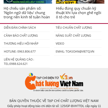
Hộ chiếu sản phẩm số:
Hiểu đúng quy chuẩn kỹ
'Ngôn ngữ dữ liệu' chung
thuật khi lựa chọn ghế ngồi
trong nền kinh tế tuần hoàn
ô tô cho trẻ
DIỄN ĐÀN CHÍNH SÁCH
TIÊU CHUẨN CHẤT LƯỢNG
CẢNH BÁO CHẤT LƯỢNG
NĂNG SUẤT CHẤT LƯỢNG
THƯƠNG HIỆU HỘI NHẬP
VIDEO
HOTLINE: 0963.806.677
EMAIL:
TOASOAN@VIETQ.VN
LIÊN HỆ QUẢNG CÁO :
TEL:0988.624.621
BẢN QUYỀN THUỘC VỀ TẠP CHÍ CHẤT LƯỢNG VIỆT NAM
Giấy phép hoạt động báo chí điện tử số: 125/GP-BVHTTDL cấp ngày 11