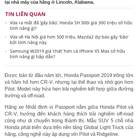
tại nhà máy của hãng ở Lincoln, Alabama.
TIN LIÊN QUAN
Vừa ra mắt đã ‘gây bão’, Honda SH 300i giá 300 triệu sở hữu
tính năng gì?
Vừa về Hà Nội giá hơn 500 triệu, Mazda2 dự báo gây 'bão'
bởi tính năng này
Samsung W2019 giá ‘chát’ hơn cả iPhone XS Max sở hữu
tính năng gì hấp dẫn?
Được bán từ đầu năm tới, Honda Passport 2019 trông lớn
và hầm hố hơn CR-V, nhưng lại thể thao và nhỏ gọn hơn
Pilot. Model này hứa hẹn trải nghiệm kết hợp giữa đường
trường và off-road.
Hãng xe Nhật định vị Passport nằm giữa Honda Pilot và
CR-V, hướng đến khách hàng thích trải nghiệm off-road
cũng như di chuyển trong thành thị. Mẫu SUV 5 chỗ nhà
Honda phát triển dựa trên nền tảng Global Light Truck của
hãng, công nghệ này áp dụng với Pilot và Ridgeline.