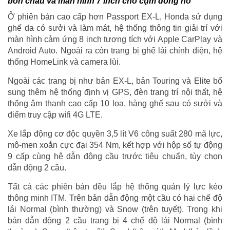
bốn chấu và màn hình 7 inch cho cụm đồng hồ
Ở phiên bản cao cấp hơn Passport EX-L, Honda sử dụng
ghế da có sưởi và làm mát, hệ thống thông tin giải trí với
màn hình cảm ứng 8 inch tương tích với Apple CarPlay và
Android Auto. Ngoài ra còn trang bị ghế lái chỉnh điện, hệ
thống HomeLink và camera lùi.
Ngoài các trang bị như bản EX-L, bản Touring và Elite bổ
sung thêm hệ thống định vị GPS, đèn trang trí nội thất, hệ
thống âm thanh cao cấp 10 loa, hàng ghế sau có sưởi và
điểm truy cập wifi 4G LTE.
Xe lắp động cơ độc quyền 3,5 lít V6 công suất 280 mã lực,
mô-men xoắn cực đại 354 Nm, kết hợp với hộp số tự động
9 cấp cùng hệ dẫn động cầu trước tiêu chuẩn, tùy chọn
dẫn động 2 cầu.
Tất cả các phiên bản đều lắp hệ thống quản lý lực kéo
thông minh ITM. Trên bản dẫn động một cầu có hai chế độ
lái Normal (bình thường) và Snow (trên tuyết). Trong khi
bản dẫn động 2 cầu trang bị 4 chế độ lái Normal (bình