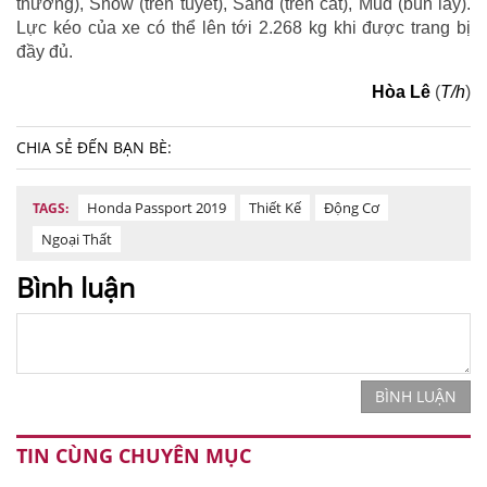
thường), Snow (trên tuyết), Sand (trên cát), Mud (bùn lầy).
Lực kéo của xe có thể lên tới 2.268 kg khi được trang bị
đầy đủ.
Hòa Lê
(
T/h
)
CHIA SẺ ĐẾN BẠN BÈ:
Honda Passport 2019
Thiết Kế
Động Cơ
TAGS:
Ngoại Thất
Bình luận
BÌNH LUẬN
TIN CÙNG CHUYÊN MỤC