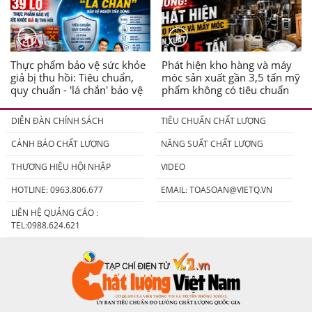
Thực phẩm bảo vệ sức khỏe
Phát hiện kho hàng và máy
giả bị thu hồi: Tiêu chuẩn,
móc sản xuất gần 3,5 tấn mỹ
quy chuẩn - 'lá chắn' bảo vệ
phẩm không có tiêu chuẩn
người tiêu dùng
DIỄN ĐÀN CHÍNH SÁCH
TIÊU CHUẨN CHẤT LƯỢNG
CẢNH BÁO CHẤT LƯỢNG
NĂNG SUẤT CHẤT LƯỢNG
THƯƠNG HIỆU HỘI NHẬP
VIDEO
HOTLINE: 0963.806.677
EMAIL:
TOASOAN@VIETQ.VN
LIÊN HỆ QUẢNG CÁO :
TEL:0988.624.621