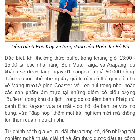
Tiệm bánh Eric Kayser lừng danh của Pháp tại Bà Nà
Đặc biệt, khi thưởng thức buffet trong khung giờ 13:00 -
15:00 tại các nhà hàng Bốn Mùa, Taiga và Arapang, du
khách sẽ được tặng ngay 01 coupon trị giá 50.000 đồng.
Tấm coupon nhỏ nhưng đầy giá trị này có thể quy đổi cho
vé Máng trượt Alpine Coaster, vé Leo núi trong nhà, hoặc
các sản phẩm ẩm thực tại những điểm có biểu tượng
“Buffet+” trong khu du lịch, trong đó có tiệm bánh Pháp trứ
danh Eric Kayser vừa ra mắt - cơ hội để bạn trẻ vừa no
bụng, vừa "đập hộp" thêm một trải nghiệm mới mà không
tốn thêm quá nhiều chi phí.
Từ chính sách giá vé ưu đãi chưa từng có, đến những trải
nghiệm nghệ thuật, giải trí và ẩm thực được đầu tư công