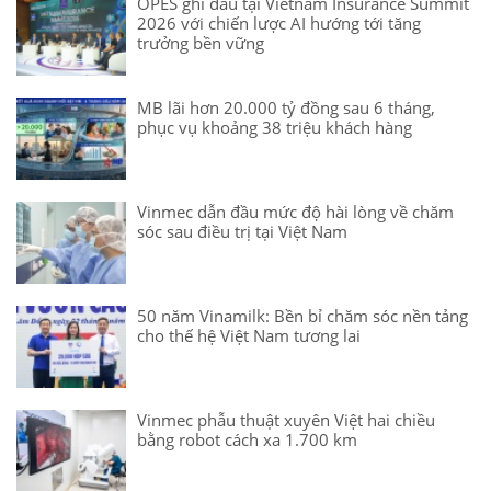
OPES ghi dấu tại Vietnam Insurance Summit
2026 với chiến lược AI hướng tới tăng
trưởng bền vững
MB lãi hơn 20.000 tỷ đồng sau 6 tháng,
phục vụ khoảng 38 triệu khách hàng
Vinmec dẫn đầu mức độ hài lòng về chăm
sóc sau điều trị tại Việt Nam
50 năm Vinamilk: Bền bỉ chăm sóc nền tảng
cho thế hệ Việt Nam tương lai
Vinmec phẫu thuật xuyên Việt hai chiều
bằng robot cách xa 1.700 km