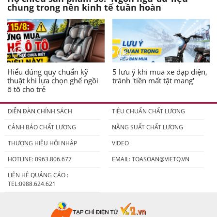
chung trong nền kinh tế tuần hoàn
Hiểu đúng quy chuẩn kỹ
5 lưu ý khi mua xe đạp điện,
thuật khi lựa chọn ghế ngồi
tránh 'tiền mất tật mang'
ô tô cho trẻ
DIỄN ĐÀN CHÍNH SÁCH
TIÊU CHUẨN CHẤT LƯỢNG
CẢNH BÁO CHẤT LƯỢNG
NĂNG SUẤT CHẤT LƯỢNG
THƯƠNG HIỆU HỘI NHẬP
VIDEO
HOTLINE: 0963.806.677
EMAIL:
TOASOAN@VIETQ.VN
LIÊN HỆ QUẢNG CÁO :
TEL:0988.624.621