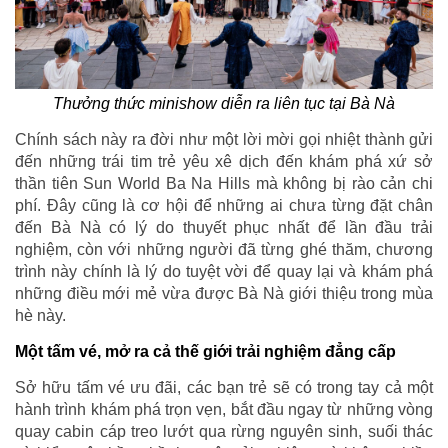
Thưởng thức minishow diễn ra liên tục tại Bà Nà
Chính sách này ra đời như một lời mời gọi nhiệt thành gửi
đến những trái tim trẻ yêu xê dịch đến khám phá xứ sở
thần tiên Sun World Ba Na Hills mà không bị rào cản chi
phí. Đây cũng là cơ hội để những ai chưa từng đặt chân
đến Bà Nà có lý do thuyết phục nhất để lần đầu trải
nghiệm, còn với những người đã từng ghé thăm, chương
trình này chính là lý do tuyệt vời để quay lại và khám phá
những điều mới mẻ vừa được Bà Nà giới thiệu trong mùa
hè này.
Một tấm vé, mở ra cả thế giới trải nghiệm đẳng cấp
Sở hữu tấm vé ưu đãi, các bạn trẻ sẽ có trong tay cả một
hành trình khám phá trọn vẹn, bắt đầu ngay từ những vòng
quay cabin cáp treo lướt qua rừng nguyên sinh, suối thác