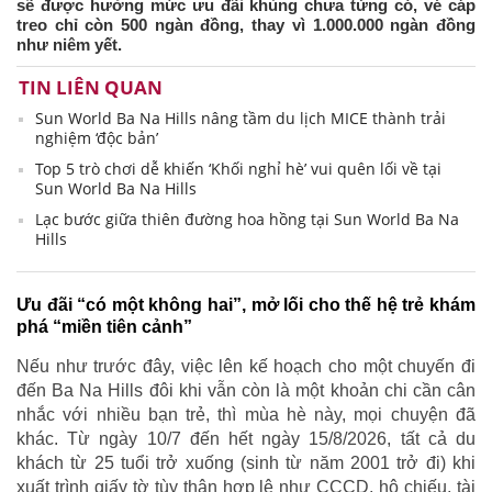
sẽ được hưởng mức ưu đãi khủng chưa từng có, vé cáp
treo chỉ còn 500 ngàn đồng, thay vì 1.000.000 ngàn đồng
như niêm yết.
TIN LIÊN QUAN
Sun World Ba Na Hills nâng tầm du lịch MICE thành trải
nghiệm ‘độc bản’
Top 5 trò chơi dễ khiến ‘Khối nghỉ hè’ vui quên lối về tại
Sun World Ba Na Hills
Lạc bước giữa thiên đường hoa hồng tại Sun World Ba Na
Hills
Ưu đãi “có một không hai”, mở lối cho thế hệ trẻ khám
phá “miền tiên cảnh”
Nếu như trước đây, việc lên kế hoạch cho một chuyến đi
đến Ba Na Hills đôi khi vẫn còn là một khoản chi cần cân
nhắc với nhiều bạn trẻ, thì mùa hè này, mọi chuyện đã
khác. Từ ngày 10/7 đến hết ngày 15/8/2026, tất cả du
khách từ 25 tuổi trở xuống (sinh từ năm 2001 trở đi) khi
xuất trình giấy tờ tùy thân hợp lệ như CCCD, hộ chiếu, tài