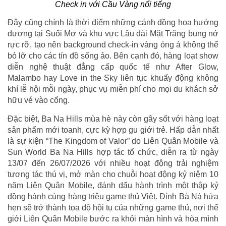
Check in với Cầu Vàng nổi tiếng
Đây cũng chính là thời điểm những cánh đồng hoa hướng
dương tại Suối Mơ và khu vực Lâu đài Mặt Trăng bung nở
rực rỡ, tạo nên background check-in vàng óng ả không thể
bỏ lỡ cho các tín đồ sống ảo. Bên cạnh đó, hàng loạt show
diễn nghệ thuật đẳng cấp quốc tế như After Glow,
Malambo hay Love in the Sky liên tục khuấy động không
khí lễ hội mỗi ngày, phục vụ miễn phí cho mọi du khách sở
hữu vé vào cổng.
Đặc biệt, Ba Na Hills mùa hè này còn gây sốt với hàng loạt
sản phẩm mới toanh, cực kỳ hợp gu giới trẻ. Hấp dẫn nhất
là sự kiện “The Kingdom of Valor” do Liên Quân Mobile và
Sun World Ba Na Hills hợp tác tổ chức, diễn ra từ ngày
13/07 đến 26/07/2026 với nhiều hoạt động trải nghiệm
tương tác thú vị, mở màn cho chuỗi hoạt động kỷ niệm 10
năm Liên Quân Mobile, đánh dấu hành trình một thập kỷ
đồng hành cùng hàng triệu game thủ Việt. Đỉnh Bà Nà hứa
hẹn sẽ trở thành tọa độ hội tụ của những game thủ, nơi thế
giới Liên Quân Mobile bước ra khỏi màn hình và hòa mình