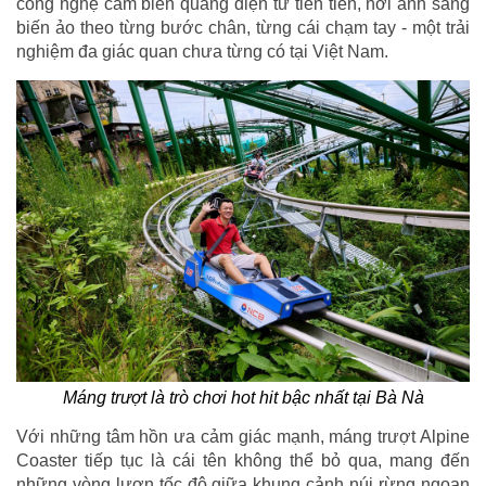
công nghệ cảm biến quang điện tử tiên tiến, nơi ánh sáng
biến ảo theo từng bước chân, từng cái chạm tay - một trải
nghiệm đa giác quan chưa từng có tại Việt Nam.
Máng trượt là trò chơi hot hit bậc nhất tại Bà Nà
Với những tâm hồn ưa cảm giác mạnh, máng trượt Alpine
Coaster tiếp tục là cái tên không thể bỏ qua, mang đến
những vòng lượn tốc độ giữa khung cảnh núi rừng ngoạn