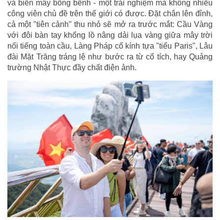
và biển mây bồng bềnh - một trải nghiệm mà không nhiều
công viên chủ đề trên thế giới có được. Đặt chân lên đỉnh,
cả một "tiên cảnh" thu nhỏ sẽ mở ra trước mắt: Cầu Vàng
với đôi bàn tay khổng lồ nâng dải lụa vàng giữa mây trời
nổi tiếng toàn cầu, Làng Pháp cổ kính tựa "tiểu Paris", Lâu
đài Mặt Trăng tráng lệ như bước ra từ cổ tích, hay Quảng
trường Nhật Thực đầy chất điện ảnh.