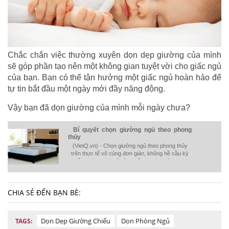
Chắc chắn việc thường xuyên dọn dẹp giường của mình
sẽ góp phần tạo nên một không gian tuyệt vời cho giấc ngủ
của bạn. Bạn có thể tận hưởng một giấc ngủ hoàn hảo để
tự tin bắt đầu một ngày mới đầy năng động.
Vậy bạn đã dọn giường của mình mỗi ngày chưa?
Bí quyết chọn giường ngủ theo phong
thủy
(VietQ.vn) - Chọn giường ngủ theo phong thủy
trên thực tế vô cùng đơn giản, không hề cầu kỳ
giống với suy nghĩ của nhiều người. Hãy tham
khảo những bí quyết nhỏ dưới đây để có một
chiếc giường tốt cho sức khỏe.
CHIA SẺ ĐẾN BẠN BÈ:
Dọn Dẹp Giường Chiếu
Dọn Phòng Ngủ
TAGS: