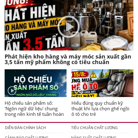
Phát hiện kho hàng và máy móc sản xuất gần
3,5 tấn mỹ phẩm không có tiêu chuẩn
Hộ chiếu sản phẩm số:
Hiểu đúng quy chuẩn kỹ
'Ngôn ngữ dữ liệu' chung
thuật khi lựa chọn ghế ngồi
trong nền kinh tế tuần hoàn
ô tô cho trẻ
DIỄN ĐÀN CHÍNH SÁCH
TIÊU CHUẨN CHẤT LƯỢNG
CẢNH BÁO CHẤT LƯỢNG
NĂNG SUẤT CHẤT LƯỢNG