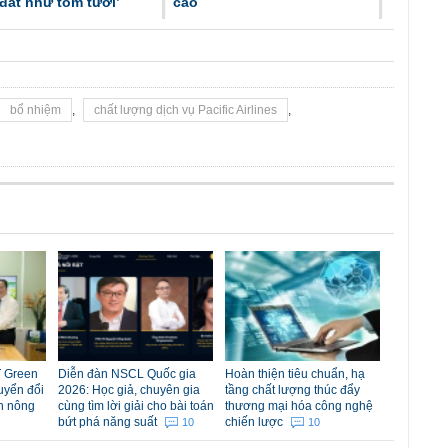
đắt như tôm tươi’
cao
bổ nhiệm
,
chất lượng dịch vụ Pacific Airlines
,
 Green
Diễn đàn NSCL Quốc gia
Hoàn thiện tiêu chuẩn, hạ
uyển đổi
2026: Học giả, chuyên gia
tầng chất lượng thúc đẩy
n nông
cùng tìm lời giải cho bài toán
thương mại hóa công nghệ
bứt phá năng suất
chiến lược
10
10