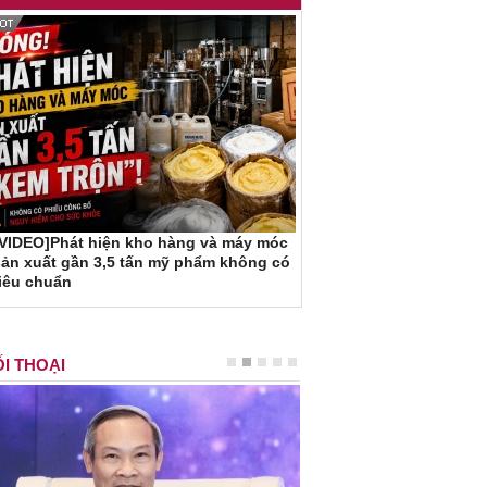
[VIDEO]Phát hiện kho hàng và máy móc
ản xuất gần 3,5 tấn mỹ phẩm không có
iêu chuẩn
I THOẠI