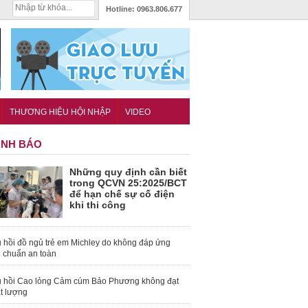
Hotline:
0963.806.677
THƯƠNG HIỆU HỘI NHẬP
VIDEO
NH BÁO
Những quy định cần biết
trong QCVN 25:2025/BCT
để hạn chế sự cố điện
khi thi công
 hồi đồ ngủ trẻ em Michley do không đáp ứng
u chuẩn an toàn
 hồi Cao lỏng Cảm cúm Bảo Phương không đạt
t lượng