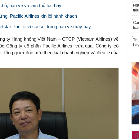
 chỗ, bán vé và làm thủ tục bay
Ngư
tiê
g, Pacific Airlines xin lỗi hành khách
Cả
star Pacific vì sai sót trong bán vé máy bay
toà
g ty Hàng không Việt Nam – CTCP (Vietnam Airlines) về
Thu
Lay
ốc Công ty cổ phần Pacific Airlines, vừa qua, Công ty cổ
ệm Tổng giám đốc mới theo luật doanh nghiệp và điều lệ của