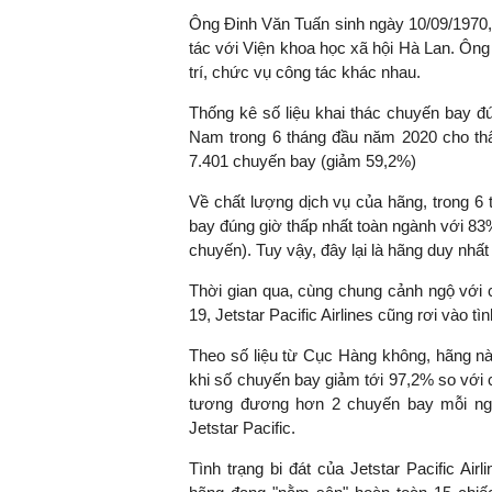
Ông Đinh Văn Tuấn sinh ngày 10/09/1970, l
tác với Viện khoa học xã hội Hà Lan. Ông 
trí, chức vụ công tác khác nhau.
TS. Nguyễn Đức Độ - Ph
Thống kê số liệu khai thác chuyến bay đ
Viện Kinh tế Tài chính
Nam trong 6 tháng đầu năm 2020 cho thấy J
7.401 chuyến bay (giảm 59,2%)
"Có rất nhiều vi
ngay từ bây giờ 
Về chất lượng dịch vụ của hãng, trong 6 
đang được tiến
bay đúng giờ thấp nhất toàn ngành với 83
đầu tư cho kho
chuyến). Tuy vậy, đây lại là hãng duy nh
nghệ; ban hành
Thời gian qua, cùng chung cảnh ngộ với
khuyến khích đổ
19, Jetstar Pacific Airlines cũng rơi vào 
khởi nghiệp..."
Theo số liệu từ Cục Hàng không, hãng này
khi số chuyến bay giảm tới 97,2% so với 
tương đương hơn 2 chuyến bay mỗi ngà
Jetstar Pacific.
Tình trạng bi đát của Jetstar Pacific Air