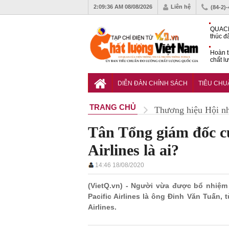
2:09:37 AM
08/08/2026
Liên hệ
(84-2)
QUACE
thúc đ
chứng
Hoàn t
chất l
hóa cô
TCVN 
nghiền
DIỄN ĐÀN CHÍNH SÁCH
TIÊU CH
TRANG CHỦ
Thương hiệu Hội n
Tân Tổng giám đốc c
Airlines là ai?
14:46 18/08/2020
(VietQ.vn) - Người vừa được bổ nhiệ
Pacific Airlines là ông Đinh Văn Tuấn,
Airlines.