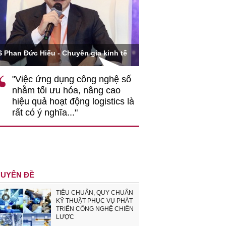
Ông Hoàng Quang Phòn
S Phan Đức Hiếu - Chuyên gia kinh tế
VCCI
"Việc ứng dụng công nghệ số
""Theo tôi, cần 
nhằm tối ưu hóa, nâng cao
gốc rễ về nhận
hiệu quả hoạt động logistics là
nghiệp cần coi
rất có ý nghĩa..."
động hài hoà là
triển..."
UYÊN ĐỀ
TIÊU CHUẨN, QUY CHUẨN
KỸ THUẬT PHỤC VỤ PHÁT
TRIỂN CÔNG NGHỆ CHIẾN
LƯỢC