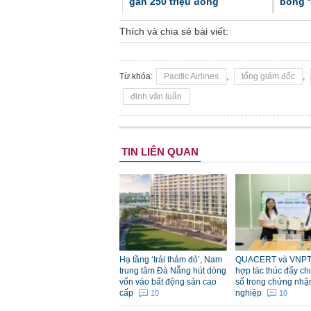
gần 250 triệu đồng
bỗng ‘
Thích và chia sẻ bài viết:
Từ khóa:
Pacific Airlines
,
tổng giám đốc
,
đinh văn tuấn
TIN LIÊN QUAN
Hạ tầng ‘trải thảm đỏ’, Nam
QUACERT và VNPT
trung tâm Đà Nẵng hút dòng
hợp tác thúc đẩy ch
vốn vào bất động sản cao
số trong chứng nhậ
cấp
nghiệp
10
10