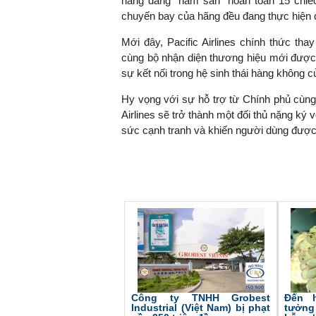
hãng đang "nằm sân" hoàn toàn 15 chiế
chuyến bay của hãng đều đang thực hiện d
Mới đây, Pacific Airlines chính thức thay
cùng bộ nhận diện thương hiệu mới được
sự kết nối trong hệ sinh thái hàng không c
Hy vọng với sự hỗ trợ từ Chính phủ cùng
Airlines sẽ trở thành một đối thủ nặng ký 
sức cạnh tranh và khiến người dùng được
Công ty TNHH Grobest
Đến h
Industrial (Việt Nam) bị phạt
tưởng