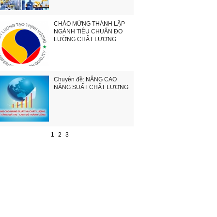
CHÀO MỪNG THÀNH LẬP
NGÀNH TIÊU CHUẨN ĐO
LƯỜNG CHẤT LƯỢNG
Chuyên đề: NÂNG CAO
NĂNG SUẤT CHẤT LƯỢNG
1
2
3