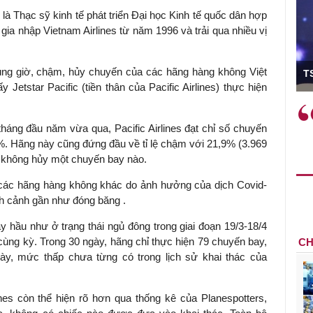
à Thạc sỹ kinh tế phát triển Đại học Kinh tế quốc dân hợp
gia nhập Vietnam Airlines từ năm 1996 và trải qua nhiều vị
ó Viện trưởng
úng giờ, chậm, hủy chuyến của các hãng hàng không Việt
T
etstar Pacific (tiền thân của Pacific Airlines) thực hiện
ệc phải làm
Việc sử dụng hiệu quả chính
và trên thực tế
sách tài khóa không chỉ mang ý
tháng đầu năm vừa qua, Pacific Airlines đạt chỉ số chuyến
 hành như tăng
nghĩa hỗ trợ ngắn hạn mà còn
%. Hãng này cũng đứng đầu về tỉ lệ chậm với 21,9% (3.969
a học công
đóng vai trò tạo nền tảng cho
ất không hủy một chuyến bay nào.
 các cơ chế
tăng trưởng bền vững dài hạn.
 các hãng hàng không khác do ảnh hưởng của dịch Covid-
i mới sáng tạo,
tình cảnh gần như đóng băng .
 hầu như ở trạng thái ngủ đông trong giai đoạn 19/3-18/4
cùng kỳ. Trong 30 ngày, hãng chỉ thực hiện 79 chuyến bay,
CH
y, mức thấp chưa từng có trong lịch sử khai thác của
lines còn thể hiện rõ hơn qua thống kê của Planespotters,