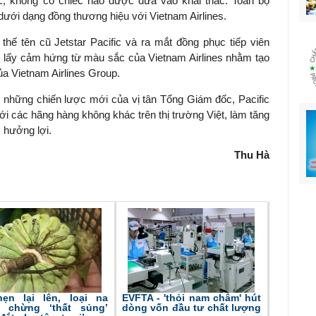
c, không có chiếc nào được đưa vào khai thác. Toàn bộ
ưới dạng đồng thương hiệu với Vietnam Airlines.
 thế tên cũ Jetstar Pacific và ra mắt đồng phục tiếp viên
 lấy cảm hứng từ màu sắc của Vietnam Airlines nhằm tạo
ủa Vietnam Airlines Group.
 những chiến lược mới của vị tân Tổng Giám đốc, Pacific
với các hãng hàng không khác trên thị trường Việt, làm tăng
 hưởng lợi.
Thu Hà
ẹn lại lên, loại na
EVFTA - 'thỏi nam châm' hút
 chừng ‘thất sủng’
dòng vốn đầu tư chất lượng