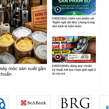
[VIDEO]Hộ chiếu sản phẩm số:
'Ngôn ngữ dữ liệu' chung trong
nền kinh tế tuần hoàn
[VIDEO]Hiểu đúng quy chuẩn
máy móc sản xuất gần
kỹ thuật khi lựa chọn ghế ngồi ô
 chuẩn
tô cho trẻ