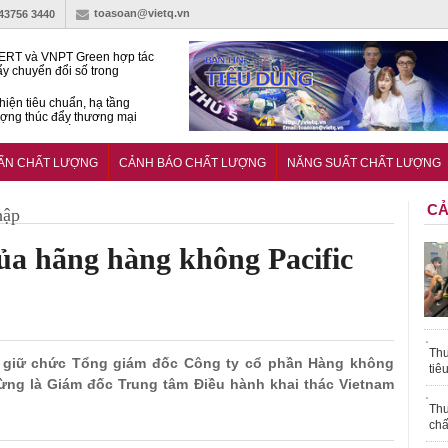
toasoan@vietq.vn
-43756 3440
RT và VNPT Green hợp tác
ẩy chuyển đổi số trong
 nhận nông nghiệp
hiện tiêu chuẩn, hạ tầng
ượng thúc đẩy thương mại
ng nghệ chiến lược
14380-1:2025 về máy
 di động
UẨN CHẤT LƯỢNG
CẢNH BÁO CHẤT LƯỢNG
NĂNG SUẤT CHẤT LƯỢNG
CẢ
hập
ủa hãng hàng không Pacific
Thu
m giữ chức Tổng giám đốc Công ty cổ phần Hàng không
tiê
 từng là Giám đốc Trung tâm Điều hành khai thác Vietnam
Thu
chấ