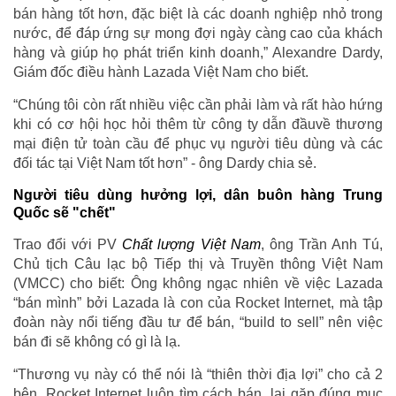
bán hàng tốt hơn, đặc biệt là các doanh nghiệp nhỏ trong
nước, để đáp ứng sự mong đợi ngày càng cao của khách
hàng và giúp họ phát triển kinh doanh,” Alexandre Dardy,
Giám đốc điều hành Lazada Việt Nam cho biết.
“Chúng tôi còn rất nhiều việc cần phải làm và rất hào hứng
khi có cơ hội học hỏi thêm từ công ty dẫn đầuvề thương
mại điện tử toàn cầu để phục vụ người tiêu dùng và các
đối tác tại Việt Nam tốt hơn” - ông Dardy chia sẻ.
Người tiêu dùng hưởng lợi, dân buôn hàng Trung
Quốc sẽ "chết"
Trao đổi với PV
Chất lượng Việt Nam
, ông Trần Anh Tú,
Chủ tịch Câu lạc bộ Tiếp thị và Truyền thông Việt Nam
(VMCC) cho biết: Ông không ngạc nhiên về việc Lazada
“bán mình” bởi Lazada là con của Rocket Internet, mà tập
đoàn này nổi tiếng đầu tư để bán, “build to sell” nên việc
bán đi sẽ không có gì là lạ.
“Thương vụ này có thể nói là “thiên thời địa lợi” cho cả 2
bên. Rocket Internet luôn tìm cách bán, lại gặp đúng mục