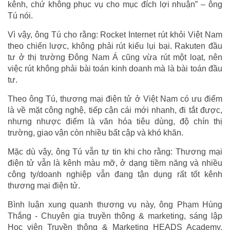
kênh, chứ không phục vụ cho mục đích lợi nhuận” – ông
Tú nói.
Vì vậy, ông Tú cho rằng: Rocket Internet rút khỏi Việt Nam
theo chiến lược, không phải rút kiểu lụi bại. Rakuten đầu
tư ở thị trường Đông Nam Á cũng vừa rút một loạt, nên
việc rút không phải bài toán kinh doanh mà là bài toán đầu
tư.
Theo ông Tú, thương mại điện tử ở Việt Nam có ưu điểm
là về mặt công nghệ, tiếp cận cái mới nhanh, đi tắt được,
nhưng nhược điểm là văn hóa tiêu dùng, độ chín thị
trường, giao vận còn nhiều bất cập và khó khăn.
Mặc dù vậy, ông Tú vẫn tự tin khi cho rằng: Thương mại
điện tử vẫn là kênh màu mỡ, ở dạng tiềm năng và nhiều
công ty/doanh nghiệp vẫn đang tận dụng rất tốt kênh
thương mại điện tử.
Bình luận xung quanh thương vụ này, ông Phạm Hùng
Thắng - Chuyên gia truyền thông & marketing, sáng lập
Học viện Truyền thông & Marketing HEADS Academy,