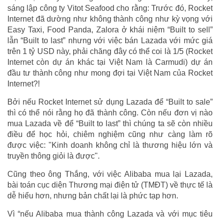
sáng lập công ty Vitot Seafood cho rằng: Trước đó, Rocket
Internet đã dường như không thành công như kỳ vọng với
Easy Taxi, Food Panda, Zalora ở khái niệm “Built to sell”
lẫn “Built to last” nhưng với việc bán Lazada với mức giá
trên 1 tỷ USD này, phải chăng đây có thể coi là 1/5 (Rocket
Internet còn dự án khác tại Việt Nam là Carmudi) dự án
đầu tư thành công như mong đợi tại Việt Nam của Rocket
Internet?!
Bởi nếu Rocket Internet sử dụng Lazada để “Built to sale”
thì có thể nói rằng họ đã thành công. Còn nếu đơn vị nào
mua Lazada về để “Built to last” thì chúng ta sẽ còn nhiều
điều để học hỏi, chiêm nghiệm cũng như càng làm rõ
được việc: "Kinh doanh không chỉ là thương hiệu lớn và
truyền thông giỏi là được".
Cũng theo ông Thắng, với việc Alibaba mua lại Lazada,
bài toán cục diện Thương mại điện tử (TMĐT) về thực tế là
dễ hiểu hơn, nhưng bản chất lại là phức tạp hơn.
Vì “nếu Alibaba mua thành công Lazada và với mục tiêu