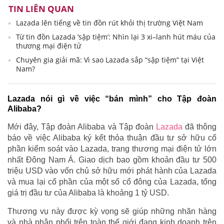
TIN LIÊN QUAN
Lazada lên tiếng về tin đồn rút khỏi thị trường Việt Nam
Từ tin đồn Lazada ‘sập tiệm’: Nhìn lại 3 xi–lanh hút máu của
thương mại điện tử
Chuyên gia giải mã: Vì sao Lazada sắp “sập tiệm” tại Việt
Nam?
Lazada nói gì về việc “bán mình” cho Tập đoàn
Alibaba?
Mới đây, Tập đoàn Alibaba và Tập đoàn
Lazada
đã thông
báo về việc Alibaba ký kết thỏa thuận đầu tư sở hữu cổ
phần kiểm soát vào Lazada, trang thương mại điện tử lớn
nhất Đông Nam Á. Giao dịch bao gồm khoản đầu tư 500
triệu USD vào vốn chủ sở hữu mới phát hành của Lazada
và mua lại cổ phần của một số cổ đông của Lazada, tổng
giá trị đầu tư của Alibaba là khoảng 1 tỷ USD.
Thương vụ này được kỳ vọng sẽ giúp những nhãn hàng
và nhà phân phối trên toàn thế giới đang kinh doanh trên