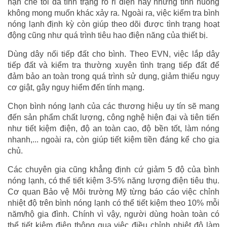
hạn chế tối đa tình trạng rò rỉ điện hay những tình huống
không mong muốn khác xảy ra. Ngoài ra, việc kiểm tra bình
nóng lạnh định kỳ còn giúp theo dõi được tình trạng hoạt
động cũng như quá trình tiêu hao điện năng của thiết bị.
Dùng dây nối tiếp đất cho bình. Theo EVN, việc lắp dây
tiếp đất và kiểm tra thường xuyên tình trạng tiếp đất để
đảm bảo an toàn trong quá trình sử dụng, giảm thiểu nguy
cơ giật, gây nguy hiểm đến tính mạng.
Chọn bình nóng lạnh của các thương hiệu uy tín sẽ mang
đến sản phẩm chất lượng, công nghệ hiện đại và tiên tiến
như tiết kiệm điện, độ an toàn cao, độ bền tốt, làm nóng
nhanh,... ngoài ra, còn giúp tiết kiệm tiền đáng kể cho gia
chủ.
Các chuyên gia cũng khẳng định cứ giảm 5 độ của bình
nóng lạnh, có thể tiết kiệm 3-5% năng lượng điện tiêu thụ.
Cơ quan Bảo vệ Môi trường Mỹ từng báo cáo việc chỉnh
nhiệt độ trên bình nóng lạnh có thể tiết kiệm theo 10% mỗi
năm/hộ gia đình. Chính vì vậy, người dùng hoàn toàn có
thể tiết kiệm điện thông qua việc điều chỉnh nhiệt độ làm