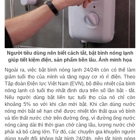
Người tiêu dùng nên biết cách tắt, bật bình nóng lạnh
giúp tiết kiệm điện, sản phẩm bền lâu. Ảnh minh họa
Ngoài ra, việc bật bình nóng lạnh 24/24h còn có thể làm
giảm tuổi thọ của mình và tăng nguy cơ rò rỉ điện. Theo
Tập đoàn Điện lực Việt Nam (EVN), bộ điều nhiệt của bình
nóng lạnh có tuổi thọ nhất định dựa trên số lần bật - tắt.
Nếu người dùng bật liên tục tuổi thọ của nó chỉ còn
khoảng 5% so với khi cần mới bật. Khi cần dùng nước
nóng mới bật sẽ hạn chế được nhiệt tổn thất qua vỏ bình
và tổn thất nước chờ trên đường ống, vì đường ống nước
nóng càng dài thì thời gian chờ càng lâu, lượng nước chờ
phải xả bỏ càng lớn. Từ đó, các chuyên gia khuyên người
dùng tuyệt đối không bật bình 24/24h, nên tắt bình nóng