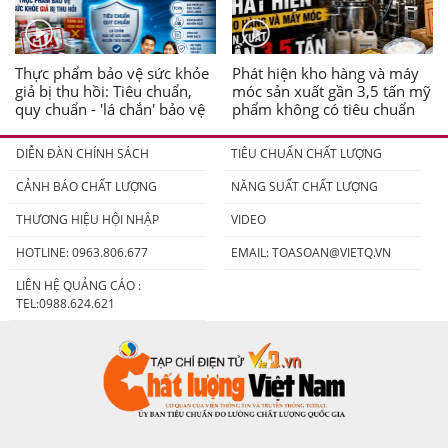
Thực phẩm bảo vệ sức khỏe
Phát hiện kho hàng và máy
giả bị thu hồi: Tiêu chuẩn,
móc sản xuất gần 3,5 tấn mỹ
quy chuẩn - 'lá chắn' bảo vệ
phẩm không có tiêu chuẩn
người tiêu dùng
DIỄN ĐÀN CHÍNH SÁCH
TIÊU CHUẨN CHẤT LƯỢNG
CẢNH BÁO CHẤT LƯỢNG
NĂNG SUẤT CHẤT LƯỢNG
THƯƠNG HIỆU HỘI NHẬP
VIDEO
HOTLINE: 0963.806.677
EMAIL:
TOASOAN@VIETQ.VN
LIÊN HỆ QUẢNG CÁO :
TEL:0988.624.621