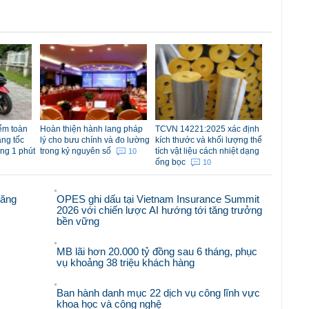
iểm toàn
Hoàn thiện hành lang pháp
TCVN 14221:2025 xác định
ăng tốc
lý cho bưu chính và đo lường
kích thước và khối lượng thể
ong 1 phút
trong kỷ nguyên số
tích vật liệu cách nhiệt dạng
10
ống bọc
10
răng
OPES ghi dấu tại Vietnam Insurance Summit
2026 với chiến lược AI hướng tới tăng trưởng
bền vững
'
MB lãi hơn 20.000 tỷ đồng sau 6 tháng, phục
vụ khoảng 38 triệu khách hàng
Ban hành danh mục 22 dịch vụ công lĩnh vực
khoa học và công nghệ