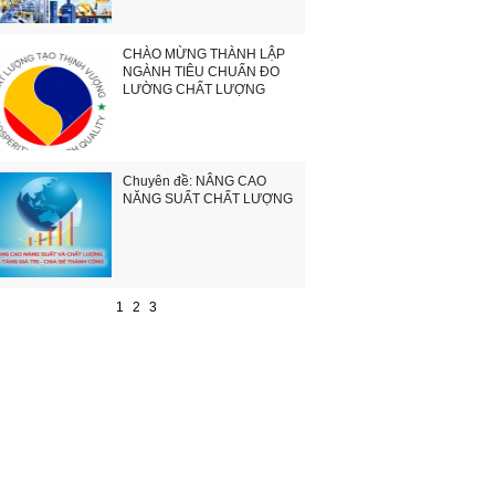
CHÀO MỪNG THÀNH LẬP
NGÀNH TIÊU CHUẨN ĐO
LƯỜNG CHẤT LƯỢNG
Chuyên đề: NÂNG CAO
NĂNG SUẤT CHẤT LƯỢNG
1
2
3