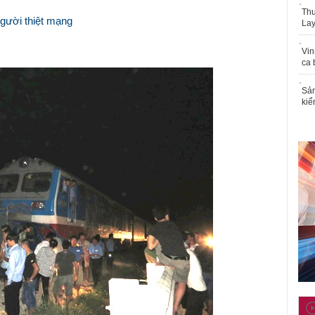
Thu
người thiệt mạng
Lay
Vin
ca 
Sản
kiể