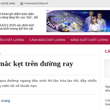
toasoan@vietq.vn
)-43756 3440
t Kinet ghi điểm toàn diện
ả năng tăng tốc cực ‘bốc’, đổi
ong 1 phút
4221:2025 xác định kích
và khối lượng thể tích vật
ách nhiệt dạng ống bọc
hiện hành lang pháp lý cho
ính và đo lường trong kỷ
UẨN CHẤT LƯỢNG
CẢNH BÁO CHẤT LƯỢNG
NĂNG SUẤT CHẤT LƯỢNG
n số
CẢ
h
 mắc kẹt trên đường ray
 qua đường ngang dân sinh thì tàu hỏa lao tới, đẩy chiếc
 mắn tài xế thoát nạn.
Ngư
tiê
ệt mạng
Cả
toà