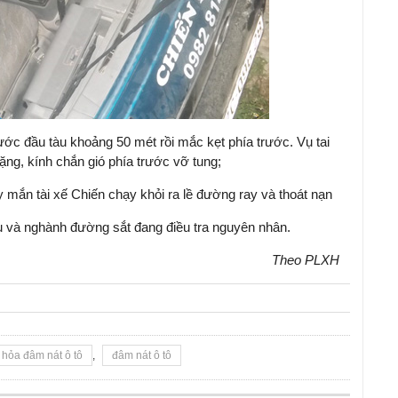
ước đầu tàu khoảng 50 mét rồi mắc kẹt phía trước. Vụ tai
ng, kính chắn gió phía trước vỡ tung;
 mắn tài xế Chiến chạy khỏi ra lề đường ray và thoát nạn
và nghành đường sắt đang điều tra nguyên nhân.
Theo PLXH
 hỏa đâm nát ô tô
,
đâm nát ô tô