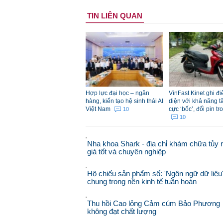
TIN LIÊN QUAN
Hợp lực đại học – ngân
VinFast Kinet ghi đ
hàng, kiến tạo hệ sinh thái AI
diện với khả năng t
Việt Nam
cực ‘bốc’, đổi pin tr
10
10
Nha khoa Shark - địa chỉ khám chữa tủy 
giá tốt và chuyên nghiệp
Hộ chiếu sản phẩm số: 'Ngôn ngữ dữ liệu
chung trong nền kinh tế tuần hoàn
Thu hồi Cao lỏng Cảm cúm Bảo Phương
không đạt chất lượng