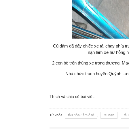
Cú đâm đã đẩy chiếc xe tải chạy phía tr
nạn làm xe hư hỏng nặ
2 con bò trên thùng xe trọng thương. May
Nhà chức trách huyện Quỳnh Lưu 
Thích và chia sẻ bài viết:
Từ khóa:
tàu hỏa đâm ô tô
,
tai nạn
,
tàu