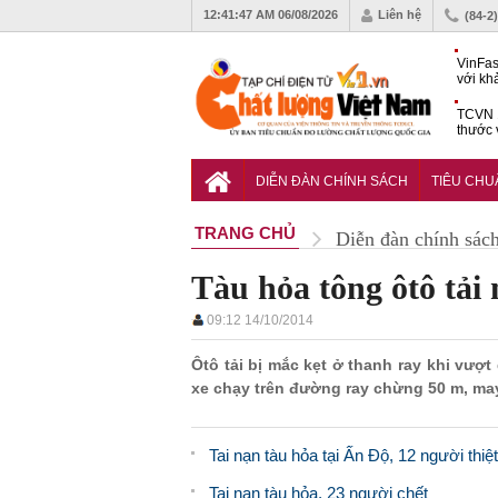
12:41:48 AM
06/08/2026
Liên hệ
(84-2
VinFas
với kh
pin tr
TCVN 1
thước 
liệu c
Hoàn t
bưu ch
DIỄN ĐÀN CHÍNH SÁCH
TIÊU CH
nguyê
TRANG CHỦ
Diễn đàn chính sác
Tàu hỏa tông ôtô tải
09:12 14/10/2014
Ôtô tải bị mắc kẹt ở thanh ray khi vượt
xe chạy trên đường ray chừng 50 m, may
Tai nạn tàu hỏa tại Ấn Độ, 12 người thi
Tai nạn tàu hỏa, 23 người chết