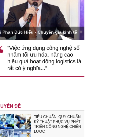
Ông Hoàng Quang Phòn
S Phan Đức Hiếu - Chuyên gia kinh tế
VCCI
"Việc ứng dụng công nghệ số
""Theo tôi, cần 
nhằm tối ưu hóa, nâng cao
gốc rễ về nhận
hiệu quả hoạt động logistics là
nghiệp cần coi
rất có ý nghĩa..."
động hài hoà là
triển..."
UYÊN ĐỀ
TIÊU CHUẨN, QUY CHUẨN
KỸ THUẬT PHỤC VỤ PHÁT
TRIỂN CÔNG NGHỆ CHIẾN
LƯỢC