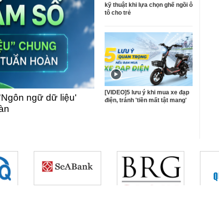
kỹ thuật khi lựa chọn ghế ngồi ô
tô cho trẻ
[VIDEO]5 lưu ý khi mua xe đạp
'Ngôn ngữ dữ liệu'
điện, tránh 'tiền mất tật mang'
oàn