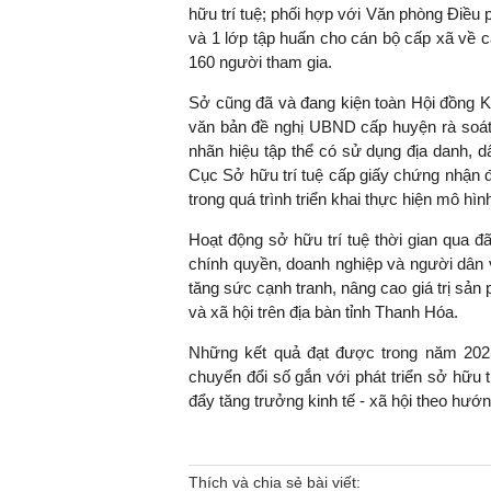
hữu trí tuệ; phối hợp với Văn phòng Điều 
và 1 lớp tập huấn cho cán bộ cấp xã về cá
160 người tham gia.
Sở cũng đã và đang kiện toàn Hội đồng K
văn bản đề nghị UBND cấp huyện rà soát,
nhãn hiệu tập thể có sử dụng địa danh, 
Cục Sở hữu trí tuệ cấp giấy chứng nhận 
trong quá trình triển khai thực hiện mô hì
Hoạt động sở hữu trí tuệ thời gian qua đ
chính quyền, doanh nghiệp và người dân về
tăng sức cạnh tranh, nâng cao giá trị sản
và xã hội trên địa bàn tỉnh Thanh Hóa.
Những kết quả đạt được trong năm 202
chuyển đổi số gắn với phát triển sở hữu tr
đẩy tăng trưởng kinh tế - xã hội theo hướ
Thích và chia sẻ bài viết: