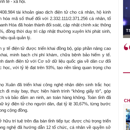
nh tế - xã hội.
408.984 tài khoản giao dịch điện tử cho cá nhân, hộ kinh
n hóa mã số thuế đối với 2.332.111/2.371.256 cá nhân, tổ
hanh Hóa đã hoàn thành đối soát, cập nhật chính xác thông
ó Viện trưởng
T
%, đồng thời duy trì cập nhật thường xuyên khi phát sinh,
hiệu quả quản lý.
ệc phải làm
Việc sử dụng hiệu quả chính
m y tế điện tử được triển khai đồng bộ, góp phần nâng cao
và trên thực tế
sách tài khóa không chỉ mang ý
hai, minh bạch chi phí khám, chữa bệnh bảo hiểm y tế.
 hành như tăng
nghĩa hỗ trợ ngắn hạn mà còn
nh danh điện tử với Cơ sở dữ liệu quốc gia về dân cư đối
a học công
đóng vai trò tạo nền tảng cho
c học, với tỷ lệ đạt trên 93%, tạo nền tảng quan trọng cho
 các cơ chế
tăng trưởng bền vững dài hạn.
i mới sáng tạo,
 Xuân đã triển khai công nghệ nhận diện sinh trắc học
ch đi máy bay, thực hiện hành trình “không giấy tờ”, góp
h và bảo đảm an ninh, an toàn hàng không. Toàn tỉnh đã
CH
hữ ký điện tử cho người dân, đạt tỷ lệ 30,67%, từng bước
rong cộng đồng.
hữu trí tuệ trên địa bàn tỉnh tiếp tục được chú trọng triển
ông nghệ đã hướng dẫn 12 tổ chức, cá nhân về quyền sở