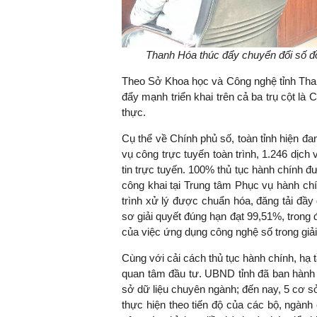
Thanh Hóa thúc đẩy chuyển đổi số đồn
Theo Sở Khoa học và Công nghệ tỉnh Thanh
đẩy mạnh triển khai trên cả ba trụ cột là C
thực.
Cụ thể về Chính phủ số, toàn tỉnh hiện đa
vụ công trực tuyến toàn trình, 1.246 dịch
tin trực tuyến. 100% thủ tục hành chính 
công khai tại Trung tâm Phục vụ hành ch
trình xử lý được chuẩn hóa, đăng tải đầy 
sơ giải quyết đúng hạn đạt 99,51%, trong 
của việc ứng dụng công nghệ số trong giải
Cùng với cải cách thủ tục hành chính, hạ 
quan tâm đầu tư. UBND tỉnh đã ban hành 
sở dữ liệu chuyên ngành; đến nay, 5 cơ sở
thực hiện theo tiến độ của các bộ, ngành