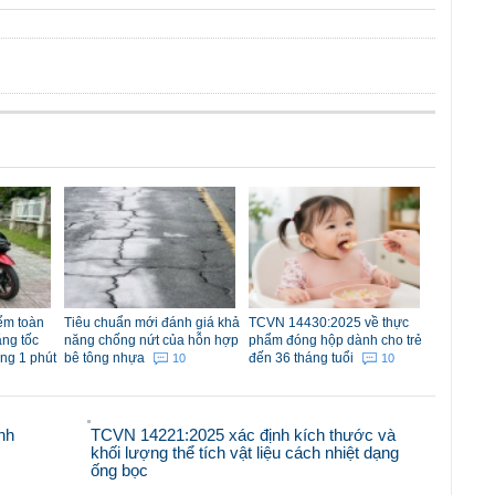
iểm toàn
Tiêu chuẩn mới đánh giá khả
TCVN 14430:2025 về thực
ăng tốc
năng chống nứt của hỗn hợp
phẩm đóng hộp dành cho trẻ
ong 1 phút
bê tông nhựa
đến 36 tháng tuổi
10
10
nh
TCVN 14221:2025 xác định kích thước và
khối lượng thể tích vật liệu cách nhiệt dạng
ống bọc