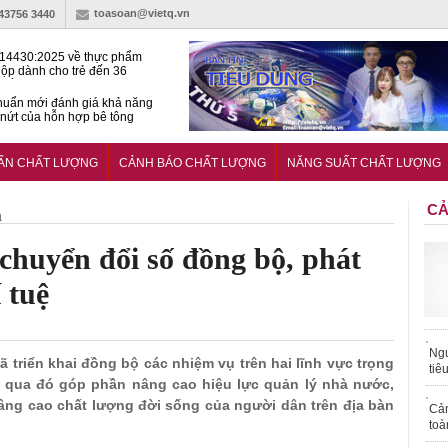
toasoan@vietq.vn
-43756 3440
14430:2025 về thực phẩm
ộp dành cho trẻ đến 36
tuổi
huẩn mới đánh giá khả năng
nứt của hỗn hợp bê tông
t Kinet ghi điểm toàn diện
ả năng tăng tốc cực ‘bốc’, đổi
UẨN CHẤT LƯỢNG
CẢNH BÁO CHẤT LƯỢNG
NĂNG SUẤT CHẤT LƯỢNG
ong 1 phút
CẢ
h
chuyển đổi số đồng bộ, phát
 tuệ
Ngư
ã triển khai đồng bộ các nhiệm vụ trên hai lĩnh vực trọng
tiê
ệ, qua đó góp phần nâng cao hiệu lực quản lý nhà nước,
 nâng cao chất lượng đời sống của người dân trên địa bàn
Cả
toà