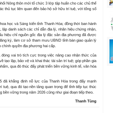
phối Nông thôn mới tổ chức 3 lớp tập huấn cho các chủ thể
c thủ tục liên quan đến bảo hộ sở hữu trí tuệ, với tổng số
hoa học và Sáng kiến tỉnh Thanh Hóa; đồng thời ban hành
 lập danh sách các chỉ dẫn địa lý, nhãn hiệu chứng nhận,
dấu hiệu chỉ nguồn gốc địa lý đặc sản địa phương đã được
đăng ký, làm cơ sở tham mưu UBND tỉnh bàn giao quản lý
nh chính quyền địa phương hai cấp.
ã đóng vai trò tích cực trong việc nâng cao nhận thức của
 tạo lập, bảo vệ và khai thác tài sản trí tuệ; góp phần gia
 phẩm, qua đó thúc đẩy phát triển bền vững kinh tế, văn hóa
5 đã khẳng định nỗ lực của Thanh Hóa trong đẩy mạnh
í tuệ, qua đó tạo nền tảng quan trọng để tỉnh tiếp tục thúc
ng bền vững trong năm 2026 cũng như giai đoạn tiếp theo.
Thanh Tùng