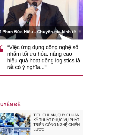
Ông Hoàng Quang Phòn
S Phan Đức Hiếu - Chuyên gia kinh tế
VCCI
"Việc ứng dụng công nghệ số
""Theo tôi, cần 
nhằm tối ưu hóa, nâng cao
gốc rễ về nhận
hiệu quả hoạt động logistics là
nghiệp cần coi
rất có ý nghĩa..."
động hài hoà là
triển..."
UYÊN ĐỀ
TIÊU CHUẨN, QUY CHUẨN
KỸ THUẬT PHỤC VỤ PHÁT
TRIỂN CÔNG NGHỆ CHIẾN
LƯỢC