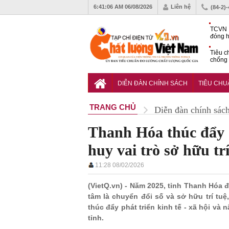
6:41:07 AM
06/08/2026
Liên hệ
(84-2)
TCVN 
đóng h
tháng 
Tiêu c
chống 
nhựa
VinFas
với kh
DIỄN ĐÀN CHÍNH SÁCH
TIÊU CH
pin tr
TRANG CHỦ
Diễn đàn chính sác
Thanh Hóa thúc đẩy 
huy vai trò sở hữu trí
11:28 08/02/2026
(VietQ.vn) - Năm 2025, tỉnh Thanh Hóa đ
tâm là chuyển đổi số và sở hữu trí tu
thúc đẩy phát triển kinh tế - xã hội và
tỉnh.