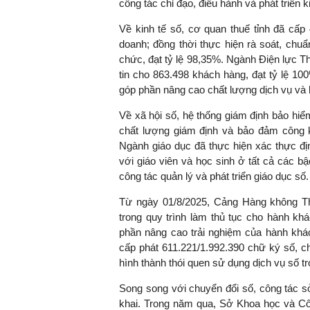
công tác chỉ đạo, điều hành và phát triển ki
Về kinh tế số, cơ quan thuế tỉnh đã cấp 
doanh; đồng thời thực hiện rà soát, chuẩ
chức, đạt tỷ lệ 98,35%. Ngành Điện lực T
TS. Nguyễn Đức Độ - Ph
Viện Kinh tế Tài chính
tin cho 863.498 khách hàng, đạt tỷ lệ 100
góp phần nâng cao chất lượng dịch vụ và 
"Có rất nhiều vi
Về xã hội số, hệ thống giám định bảo hiể
ngay từ bây giờ 
chất lượng giám định và bảo đảm công k
đang được tiến
Ngành giáo dục đã thực hiện xác thực đị
đầu tư cho kho
với giáo viên và học sinh ở tất cả các bậ
nghệ; ban hành
công tác quản lý và phát triển giáo dục số.
khuyến khích đổ
khởi nghiệp..."
Từ ngày 01/8/2025, Cảng Hàng không Thọ
trong quy trình làm thủ tục cho hành khá
phần nâng cao trải nghiệm của hành khác
cấp phát 611.221/1.992.390 chữ ký số, c
hình thành thói quen sử dụng dịch vụ số t
Song song với chuyển đổi số, công tác sở 
khai. Trong năm qua, Sở Khoa học và C