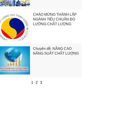
CHÀO MỪNG THÀNH LẬP
NGÀNH TIÊU CHUẨN ĐO
LƯỜNG CHẤT LƯỢNG
Chuyên đề: NÂNG CAO
NĂNG SUẤT CHẤT LƯỢNG
1
2
3