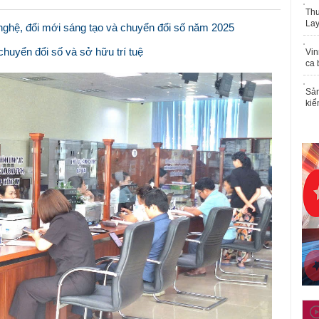
Thu
Lay
 nghệ, đổi mới sáng tạo và chuyển đổi số năm 2025
huyển đổi số và sở hữu trí tuệ
Vin
ca 
Sản
kiể