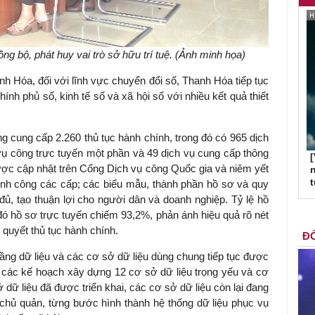
g bộ, phát huy vai trò sở hữu trí tuệ. (Ảnh minh họa)
 Hóa, đối với lĩnh vực chuyển đổi số, Thanh Hóa tiếp tục
hính phủ số, kinh tế số và xã hội số với nhiều kết quả thiết
ng cung cấp 2.260 thủ tục hành chính, trong đó có 965 dịch
 vụ công trực tuyến một phần và 49 dịch vụ cung cấp thông
[
được cập nhật trên Cổng Dịch vụ công Quốc gia và niêm yết
n
ính công các cấp; các biểu mẫu, thành phần hồ sơ và quy
đủ, tạo thuận lợi cho người dân và doanh nghiệp. Tỷ lệ hồ
đó hồ sơ trực tuyến chiếm 93,2%, phản ánh hiệu quả rõ nét
 quyết thủ tục hành chính.
ĐỐ
tầng dữ liệu và các cơ sở dữ liệu dùng chung tiếp tục được
các kế hoạch xây dựng 12 cơ sở dữ liệu trọng yếu và cơ
 dữ liệu đã được triển khai, các cơ sở dữ liệu còn lại đang
 chủ quản, từng bước hình thành hệ thống dữ liệu phục vụ