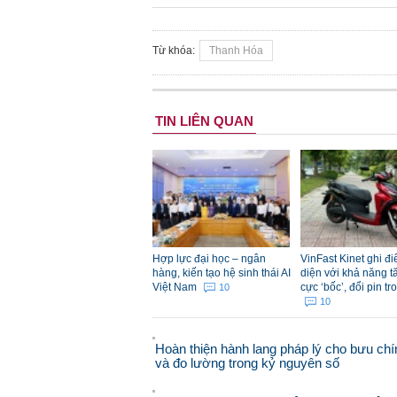
Từ khóa:
Thanh Hóa
TIN LIÊN QUAN
Hợp lực đại học – ngân
VinFast Kinet ghi đ
hàng, kiến tạo hệ sinh thái AI
diện với khả năng t
Việt Nam
cực ‘bốc’, đổi pin tr
10
10
Hoàn thiện hành lang pháp lý cho bưu chí
và đo lường trong kỷ nguyên số