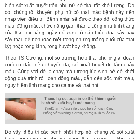
biến sốt xuất huyết trên phụ nữ có thai rất khó lường. Do
đó, chúng tôi khuyên phụ nữ có thai mắc bệnh này nên
nhập viện điều trị. Bệnh nhân sẽ được theo dõi công thức
máu, đông máu, chức năng gan, thận... cũng như tình trạng
của thai nhi hàng ngày để xem có dấu hiệu dọa sảy hay
sảy thai, đẻ non (đặc biệt trong những tháng cuối của thai
kỳ) hoặc rong kinh, rong huyết hay không.
Theo TS Cường, một số trường hợp thai phụ ở giai đoạn
cuối có dấu hiệu chuyển dạ, sốt xuất huyết dễ làm chảy
máu. Cùng với đó là chảy máu trong lúc sinh nở dễ khởi
động quá trình rối loạn đông máu, dẫn đến sốc mất máu,
nguy hiểm tính mạng cho cả mẹ và thai nhi.
Thuốc hạ sốt aspirin có thể khiến người
bệnh sốt xuất huyết mất mạng
(VietQ.vn) - Aspirin là thuốc hạ sốt, giảm đau,
chống viêm không steroid, nhưng lại là thuốc có
tác dụng ức chế kết tập tiểu cầu, có thể khiến
người bệnh sốt xuất huyết mất mạng.
Do vậy, điều trị các bệnh phối hợp nói chung và sốt xuất
huyết nói riêng cho phụ nữ mang thai thường rất khó tiên