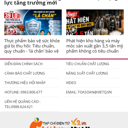
lực tăng trưởng mới
Thực phẩm bảo vệ sức khỏe
Phát hiện kho hàng và máy
giả bị thu hồi: Tiêu chuẩn,
móc sản xuất gần 3,5 tấn mỹ
quy chuẩn - 'lá chắn' bảo vệ
phẩm không có tiêu chuẩn
người tiêu dùng
DIỄN ĐÀN CHÍNH SÁCH
TIÊU CHUẨN CHẤT LƯỢNG
CẢNH BÁO CHẤT LƯỢNG
NĂNG SUẤT CHẤT LƯỢNG
THƯƠNG HIỆU HỘI NHẬP
VIDEO
HOTLINE: 0963.806.677
EMAIL:
TOASOAN@VIETQ.VN
LIÊN HỆ QUẢNG CÁO :
TEL:0988.624.621