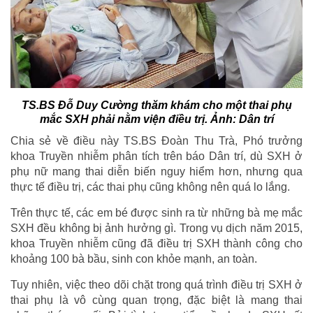
TS.BS Đỗ Duy Cường thăm khám cho một thai phụ
mắc SXH phải nằm viện điều trị. Ảnh: Dân trí
Chia sẻ về điều này TS.BS Đoàn Thu Trà, Phó trưởng
khoa Truyền nhiễm phân tích trên báo Dân trí, dù SXH ở
phụ nữ mang thai diễn biến nguy hiểm hơn, nhưng qua
thực tế điều trị, các thai phụ cũng không nên quá lo lắng.
Trên thực tế, các em bé được sinh ra từ những bà mẹ mắc
SXH đều không bị ảnh hưởng gì. Trong vụ dịch năm 2015,
khoa Truyền nhiễm cũng đã điều trị SXH thành công cho
khoảng 100 bà bầu, sinh con khỏe mạnh, an toàn.
Tuy nhiên, việc theo dõi chặt trong quá trình điều trị SXH ở
thai phụ là vô cùng quan trọng, đặc biệt là mang thai