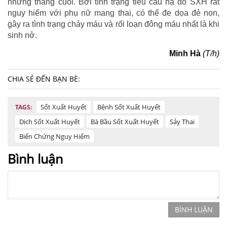
những tháng cuối. Bởi tình trạng tiểu cầu hạ do SXH rất
nguy hiểm với phụ nữ mang thai, có thể đe dọa đẻ non,
gây ra tình trạng chảy máu và rối loạn đông máu nhất là khi
sinh nở.
Minh Hà
(T/h)
CHIA SẺ ĐẾN BẠN BÈ:
Sốt Xuất Huyết
Bệnh Sốt Xuất Huyết
TAGS:
Dịch Sốt Xuất Huyết
Bà Bầu Sốt Xuất Huyết
Sảy Thai
Biến Chứng Nguy Hiểm
Bình luận
BÌNH LUẬN