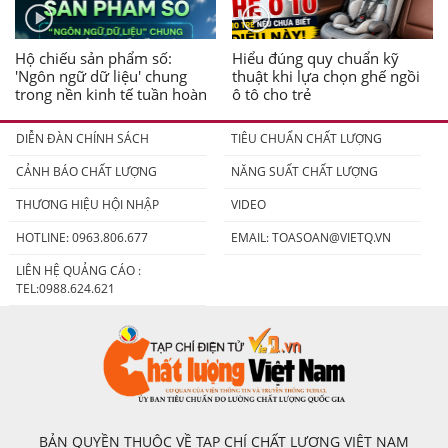
Hộ chiếu sản phẩm số:
Hiểu đúng quy chuẩn kỹ
'Ngôn ngữ dữ liệu' chung
thuật khi lựa chọn ghế ngồi
trong nền kinh tế tuần hoàn
ô tô cho trẻ
DIỄN ĐÀN CHÍNH SÁCH
TIÊU CHUẨN CHẤT LƯỢNG
CẢNH BÁO CHẤT LƯỢNG
NĂNG SUẤT CHẤT LƯỢNG
THƯƠNG HIỆU HỘI NHẬP
VIDEO
HOTLINE: 0963.806.677
EMAIL:
TOASOAN@VIETQ.VN
LIÊN HỆ QUẢNG CÁO :
TEL:0988.624.621
BẢN QUYỀN THUỘC VỀ TẠP CHÍ CHẤT LƯỢNG VIỆT NAM