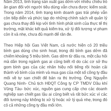
Năm 2013, tình trạng sản xuất gas dởm với nhiều chiêu trò
ăn gian đối với người tiêu dùng vẫn chưa được kiểm soát.
Trong năm 2014, tình trạng kinh doanh gas trái phép vẫn
còn tiếp diễn và phức tạp do những chính sách về quản lý
gas chưa thay đổi kịp với tình hình phát sinh của thực tế thị
trường, mặt khác kết quả kiểm tra, xử lý đối tượng vi phạm
còn ít và nhẹ, chưa đủ mạnh để răn đe.
Theo Hiệp hội Gas Việt Nam, cả nước hiện có 20 triệu
bình gas dùng cho sinh hoạt, trong đó bình gas dởm đã
chiếm khoảng 5 triệu bình. Gas dởm từ đâu ra, một câu hỏi
mà dân trong ngành gas ai cũng biết rõ do các cơ sở thu
gom bình gas của các nhãn hiệu nổi tiếng rồi hoán cải
thành vỏ bình của mình và mua gas của một số công ty đầu
mối về tự san chiết để bán ra thị trường. Ông Nguyễn
Quang Ninh- Chủ tịch HĐQT Công ty CP TMDV Dầu khí
Vũng Tàu- bức xúc, nguồn gas cung cấp cho các doanh
nghiệp san chiết gas lậu ai cũng biết và rất bức xúc vì các
đối tương này không bị xử lý hoặc xử lý quá nhẹ, trong đó
có cả những công ty đầu mối lớn.