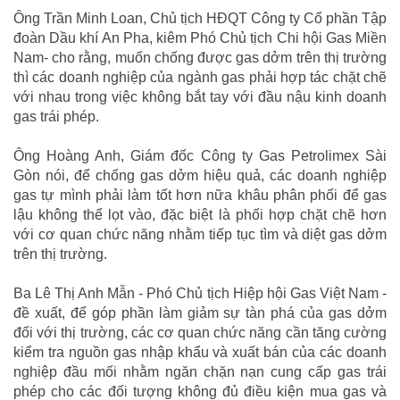
Ông Trần Minh Loan, Chủ tịch HĐQT Công ty Cổ phần Tập
đoàn Dầu khí An Pha, kiêm Phó Chủ tịch Chi hội Gas Miền
Nam- cho rằng, muốn chống được gas dởm trên thị trường
thì các doanh nghiệp của ngành gas phải hợp tác chặt chẽ
với nhau trong việc không bắt tay với đầu nậu kinh doanh
gas trái phép.
Ông Hoàng Anh, Giám đốc Công ty Gas Petrolimex Sài
Gòn nói, để chống gas dởm hiệu quả, các doanh nghiệp
gas tự mình phải làm tốt hơn nữa khâu phân phối để gas
lậu không thể lọt vào, đặc biệt là phối hợp chặt chẽ hơn
với cơ quan chức năng nhằm tiếp tục tìm và diệt gas dởm
trên thị trường.
Ba Lê Thị Anh Mẫn - Phó Chủ tịch Hiệp hội Gas Việt Nam -
đề xuất, để góp phần làm giảm sự tàn phá của gas dởm
đối với thị trường, các cơ quan chức năng cần tăng cường
kiểm tra nguồn gas nhập khẩu và xuất bán của các doanh
nghiệp đầu mối nhằm ngăn chặn nạn cung cấp gas trái
phép cho các đối tượng không đủ điều kiện mua gas và