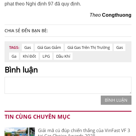
phạt theo Nghị định 97 đã quy định.
Theo
Congthuong
CHIA SẺ ĐẾN BẠN BÈ:
Gas
Giá Gas Giảm
Giá Gas Trên Thị Trường
Gas
TAGS:
Ga
Khí Đốt
LPG
Dầu Khí
Bình luận
BÌNH LUẬN
TIN CÙNG CHUYÊN MỤC
Giải mã cú đúp chiến thắng của VinFast VF 3
tại Car Choice Awards 2025