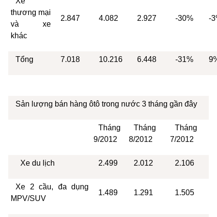
Xe
thương mại
2.847
4.082
2.927
-30%
-
và xe
khác
Tổng
7.018
10.216
6.448
-31%
9
Sản lượng bán hàng ôtô trong nước 3 tháng gần đây
Tháng
Tháng
Tháng
9/2012
8/2012
7/2012
Xe du lịch
2.499
2.012
2.106
Xe 2 cầu, đa dụng
1.489
1.291
1.505
MPV/SUV