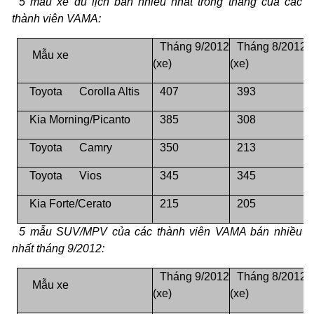
5 mẫu xe du lịch bán nhiều nhất trong tháng của các
thành viên VAMA:
Tháng 9/2012
Tháng 8/2012
Mẫu xe
(xe)
(xe)
Toyota
Corolla Altis
407
393
Kia Morning/Picanto
385
308
Toyota
Camry
350
213
Toyota
Vios
345
345
Kia Forte/Cerato
215
205
5 mẫu SUV/MPV của các thành viên VAMA bán nhiều
nhất tháng 9/2012:
Tháng 9/2012
Tháng 8/2012
Mẫu xe
(xe)
(xe)