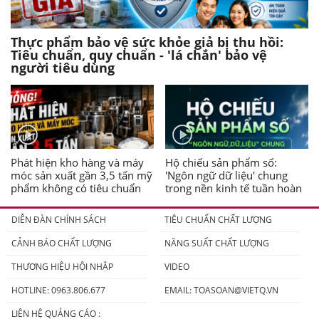
Thực phẩm bảo vệ sức khỏe giả bị thu hồi:
Tiêu chuẩn, quy chuẩn - 'lá chắn' bảo vệ
người tiêu dùng
Phát hiện kho hàng và máy
Hộ chiếu sản phẩm số:
móc sản xuất gần 3,5 tấn mỹ
'Ngôn ngữ dữ liệu' chung
phẩm không có tiêu chuẩn
trong nền kinh tế tuần hoàn
DIỄN ĐÀN CHÍNH SÁCH
TIÊU CHUẨN CHẤT LƯỢNG
CẢNH BÁO CHẤT LƯỢNG
NĂNG SUẤT CHẤT LƯỢNG
THƯƠNG HIỆU HỘI NHẬP
VIDEO
HOTLINE: 0963.806.677
EMAIL:
TOASOAN@VIETQ.VN
LIÊN HỆ QUẢNG CÁO :