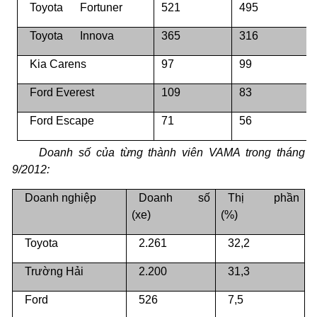
Toyota
Fortuner
521
495
Toyota
Innova
365
316
Kia Carens
97
99
Ford Everest
109
83
Ford Escape
71
56
Doanh số của từng thành viên VAMA trong tháng
9/2012:
Doanh nghiệp
Doanh số
Thị phần
(xe)
(%)
Toyota
2.261
32,2
Trường Hải
2.200
31,3
Ford
526
7,5