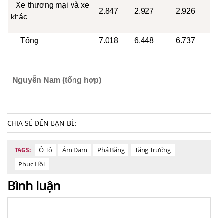
Xe thương mại và xe
2.847
2.927
2.926
khác
Tổng
7.018
6.448
6.737
Nguyễn Nam (tổng hợp)
CHIA SẺ ĐẾN BẠN BÈ:
Ô Tô
Ảm Đạm
Phá Băng
Tăng Trưởng
TAGS:
Phục Hồi
Bình luận