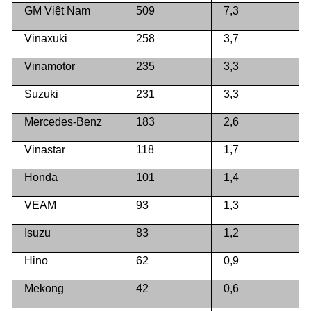
GM Việt Nam
509
7,3
Vinaxuki
258
3,7
Vinamotor
235
3,3
Suzuki
231
3,3
Mercedes-Benz
183
2,6
Vinastar
118
1,7
Honda
101
1,4
VEAM
93
1,3
Isuzu
83
1,2
Hino
62
0,9
Mekong
42
0,6