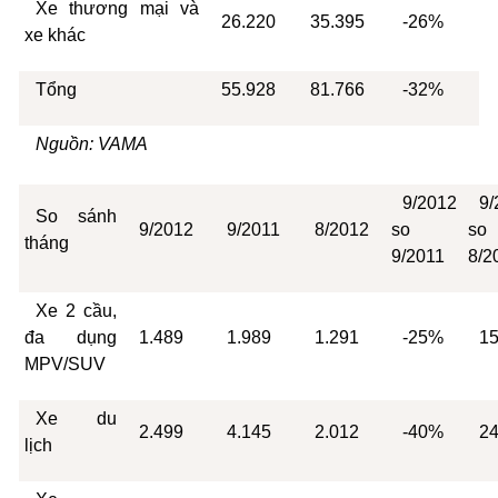
Xe thương mại và
26.220
35.395
-26%
xe khác
Tổng
55.928
81.766
-32%
Nguồn: VAMA
9/2012
9/
So sánh
9/2012
9/2011
8/2012
so
so
tháng
9/2011
8/2
Xe 2 cầu,
đa dụng
1.489
1.989
1.291
-25%
1
MPV/SUV
Xe du
2.499
4.145
2.012
-40%
2
lịch