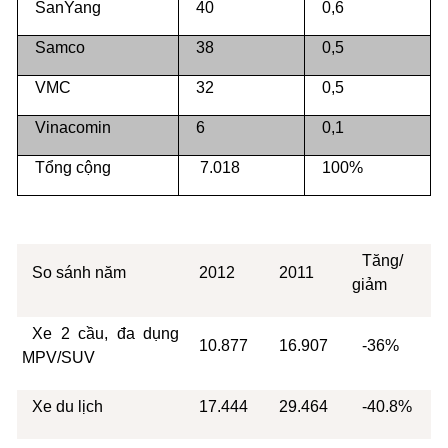
SanYang
40
0,6
Samco
38
0,5
VMC
32
0,5
Vinacomin
6
0,1
Tổng cộng
7.018
100%
Tăng/
So sánh năm
2012
2011
giảm
Xe 2 cầu, đa dụng
10.877
16.907
-36%
MPV/SUV
Xe du lịch
17.444
29.464
-40.8%