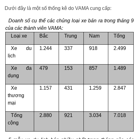
Dưới đây là một số thống kê do VAMA cung cấp:
Doanh số cụ thể các chủng loại xe bán ra trong tháng 9
của các thành viên VAMA:
Loại xe
Bắc
Trung
Nam
Tổng
Xe du
1.244
337
918
2.499
lịch
Xe đa
479
153
857
1.489
dụng
Xe
1.157
431
1.259
2.847
thương
mại
Tổng
2.880
921
3.034
7.018
cộng