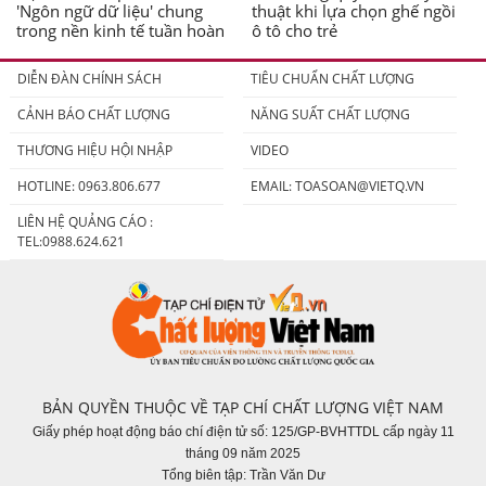
'Ngôn ngữ dữ liệu' chung
thuật khi lựa chọn ghế ngồi
trong nền kinh tế tuần hoàn
ô tô cho trẻ
DIỄN ĐÀN CHÍNH SÁCH
TIÊU CHUẨN CHẤT LƯỢNG
CẢNH BÁO CHẤT LƯỢNG
NĂNG SUẤT CHẤT LƯỢNG
THƯƠNG HIỆU HỘI NHẬP
VIDEO
HOTLINE: 0963.806.677
EMAIL:
TOASOAN@VIETQ.VN
LIÊN HỆ QUẢNG CÁO :
TEL:0988.624.621
BẢN QUYỀN THUỘC VỀ TẠP CHÍ CHẤT LƯỢNG VIỆT NAM
Giấy phép hoạt động báo chí điện tử số: 125/GP-BVHTTDL cấp ngày 11
tháng 09 năm 2025
Tổng biên tập: Trần Văn Dư