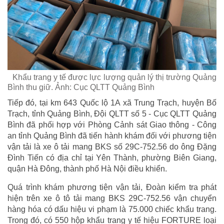
Khẩu trang y tế được lực lượng quản lý thị trường Quảng
Bình thu giữ. Ảnh: Cục QLTT Quảng Bình
Tiếp đó, tại km 643 Quốc lộ 1A xã Trung Trạch, huyện Bố
Trạch, tỉnh Quảng Bình, Đội QLTT số 5 - Cục QLTT Quảng
Bình đã phối hợp với Phòng Cảnh sát Giao thông - Công
an tỉnh Quảng Bình đã tiến hành khám đối với phương tiện
vận tải là xe ô tải mang BKS số 29C-752.56 do ông Đặng
Đình Tiến có địa chỉ tại Yên Thành, phường Biên Giang,
quận Hà Đông, thành phố Hà Nội điều khiển.
Quá trình khám phương tiện vận tải, Đoàn kiểm tra phát
hiện trên xe ô tô tải mang BKS 29C-752.56 vận chuyển
hàng hóa có dấu hiệu vi phạm là 75.000 chiếc khẩu trang.
Trong đó, có 550 hộp khẩu trang y tế hiệu FORTURE loại