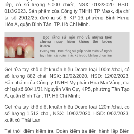
lớp, có số lượng 5.000 chiếc, NSX: 01/3/2020. HSD:
01/3/2023. Sản phẩm của Công ty TNHH TP Mask, địa chỉ
tại số 29/12/25, đường số 8, KP 16, phường Bình Hưng
Hòa A, quận Bình Tân, TP. Hồ Chí Minh.
Bọc răng sứ mài nhỏ và những biến
chứng nguy hiểm không thể lường
trước
(VietQ.vn) - Bọc răng sứ giúp hoàn thiện vẻ ngoài
tuy nhiên cần cân nhắc kỹ trước khi lựa chọn làm
đẹp răng bằng phương pháp này.
Gel rửa tay khô diệt khuẩn hiệu Dcare loại 100ml/chai, có
số lượng 882 chai. NSX: 12/02/2020, HSD: 12/02/2023.
Sản phẩm của Công ty TNHH Mỹ phẩm Hoa Mai Vàng, địa
chỉ tại số 60/41/31 Nguyễn Văn Cự, KP5, phường Tân Tạo
A, quận Bình Tân, TP. Hồ Chí Minh;
Gel rửa tay khô diệt khuẩn hiệu Dcare loại 120ml/chai, có
số lượng 1.512 chai, NSX: 10/02/2020, HSD: 0/02/2023,
xuất xứ Thái Lan.
Tại thời điểm kiểm tra, Đoàn kiểm tra tiến hành lập Biên