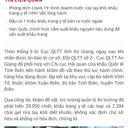
Phòng dịch Covid-19: Kinh doanh nước rửa tay khô, khẩu
trang y tế 'rởm' vẫn lộng hành
Đầu cơ 1 triệu khẩu trang y tế bán ra nước ngoài
Hàn Quốc chính thức cấm xuất khẩu nguyên liệu dùng để
sản xuất khẩu trang
Theo thông ti từ Cục QLTT tỉnh An Giang, ngay sau khi
nhận được tin báo từ cơ sở, Đội QLTT số 2 - Cục QLTT An
Giang đã phối hợp với Chi cục Hải quan cửa khẩu Quốc tế
Tịnh Biên tiến hành khám đồ vật theo thủ tục hành chính,
hàng hóa đang được tập kết tại khu vực cặp bờ kênh Vĩnh
Tế, thuộc khóm Xuân Biên, thị trấn Tịnh Biên, huyện Tịnh
Biên.
Qua công tác khám đồ vật, lực lượng quản lý thị trường đã
phát hiện 29.950 chiếc khẩu trang y tế các loại và 2.394
chai gel rửa tay khô diệt khuẩn, không xác định chủ sở
hữu và không có hóa đơn, chứng từ.