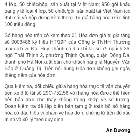
4 lớp, 50 chiếc/hộp, sản xuất tại Việt Nam; 950 gói khẩu
trang y tế loại 4 lớp, 50 chiếc/gói, sản xuất tại Việt Nam (có
950 cái vỏ hộp đựng kèm theo). Trị giá hàng hóa ước tính
100 triệu đồng.
Số hàng hóa trên có kèm theo 01 Hóa đơn giá trị gia tăng
số 0003486 ký hiệu HT/19P của Công ty TNHH Thương
mại dịch vụ Đại Huy Thành có địa chỉ tại số 75 ngách 26,
ngõ Thái Thịnh 2, phường Thịnh Quang, quận Đống Đa,
thành phố Hà Nội xuất bán cho khách hàng là Nguyễn Văn
Bảo ở Quảng Trị. Trên nội dung Hóa đơn không ghi ngày
tháng năm của hóa đơn.
Qua kiểm tra, đối chiếu giữa hàng hóa thực tế vận chuyển
trên xe ô tô tải số 29C-752.56 với hàng hóa được thể hiện
trên hóa đơn cho thấy không trùng khớp về số lượng,
Đoàn kiểm tra đã lập biên bản tạm giữ toàn bộ số hàng
hóa có dấu hiệu vi phạm về hóa đơn, chứng từ trên để xác
minh và xử lý theo quy định.
An Dương