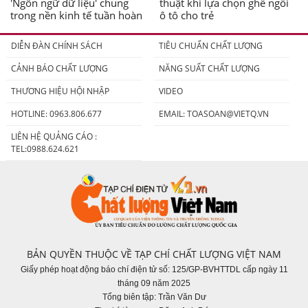
'Ngôn ngữ dữ liệu' chung
thuật khi lựa chọn ghế ngồi
trong nền kinh tế tuần hoàn
ô tô cho trẻ
DIỄN ĐÀN CHÍNH SÁCH
TIÊU CHUẨN CHẤT LƯỢNG
CẢNH BÁO CHẤT LƯỢNG
NĂNG SUẤT CHẤT LƯỢNG
THƯƠNG HIỆU HỘI NHẬP
VIDEO
HOTLINE: 0963.806.677
EMAIL:
TOASOAN@VIETQ.VN
LIÊN HỆ QUẢNG CÁO :
TEL:0988.624.621
BẢN QUYỀN THUỘC VỀ TẠP CHÍ CHẤT LƯỢNG VIỆT NAM
Giấy phép hoạt động báo chí điện tử số: 125/GP-BVHTTDL cấp ngày 11
tháng 09 năm 2025
Tổng biên tập: Trần Văn Dư