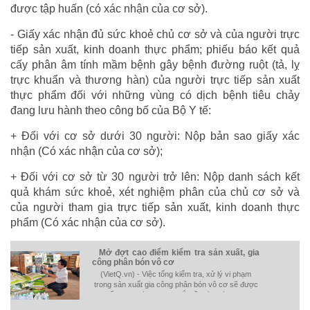
được tập huấn (có xác nhận của cơ sở).
- Giấy xác nhận đủ sức khoẻ chủ cơ sở và của người trực
tiếp sản xuất, kinh doanh thực phẩm; phiếu báo kết quả
cấy phân âm tính mầm bệnh gây bệnh đường ruột (tả, lỵ
trực khuẩn và thương hàn) của người trực tiếp sản xuất
thực phẩm đối với những vùng có dịch bệnh tiêu chảy
đang lưu hành theo công bố của Bộ Y tế:
+ Đối với cơ sở dưới 30 người: Nộp bản sao giấy xác
nhận (Có xác nhận của cơ sở);
+ Đối với cơ sở từ 30 người trở lên: Nộp danh sách kết
quả khám sức khoẻ, xét nghiệm phân của chủ cơ sở và
của người tham gia trực tiếp sản xuất, kinh doanh thực
phẩm (Có xác nhận của cơ sở).
Mở đợt cao điểm kiểm tra sản xuất, gia
công phân bón vô cơ
(VietQ.vn) - Việc tổng kiểm tra, xử lý vi phạm
trong sản xuất gia công phân bón vô cơ sẽ được
triển khai thành 3 đợt, bắt đầu từ ngày 15/3.