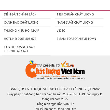
DIỄN ĐÀN CHÍNH SÁCH
TIÊU CHUẨN CHẤT LƯỢNG
CẢNH BÁO CHẤT LƯỢNG
NĂNG SUẤT CHẤT LƯỢNG
THƯƠNG HIỆU HỘI NHẬP
VIDEO
HOTLINE: 0963.806.677
EMAIL:
TOASOAN@VIETQ.VN
LIÊN HỆ QUẢNG CÁO :
TEL:0988.624.621
BẢN QUYỀN THUỘC VỀ TẠP CHÍ CHẤT LƯỢNG VIỆT NAM
Giấy phép hoạt động báo chí điện tử số: 125/GP-BVHTTDL cấp ngày 11
tháng 09 năm 2025
Tổng biên tập: Trần Văn Dư
Thư ký tòa soạn: Đặng Anh Đức